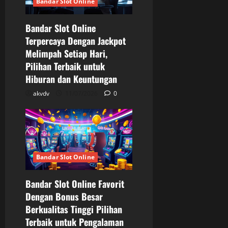
Bandar Slot Online
Bandar Slot Online
Terpercaya Dengan Jackpot
Melimpah Setiap Hari,
Pilihan Terbaik untuk
Hiburan dan Keuntungan
akvdv
11/07/2026
0
Bandar Slot Online
Bandar Slot Online Favorit
Dengan Bonus Besar
Berkualitas Tinggi Pilihan
Terbaik untuk Pengalaman