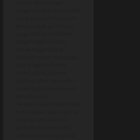
meraih kemenangan
dengan amat prima apabila
dapat bermain dalam jam
peruntungan permainan
yang telah kami siapkan
dengan begitu prima.
Untuk anggota yang
bermain secara stabil juga
aktif di agen judi slots
online paling populer
pastinya akan menyadari
kapan itu terdapatnya jam
peruntungan.
Tersebut 3 cara teknik buat
menciptakan jekpot paling
besar di satu diantara
permainan games slots
online tergacor yang siap