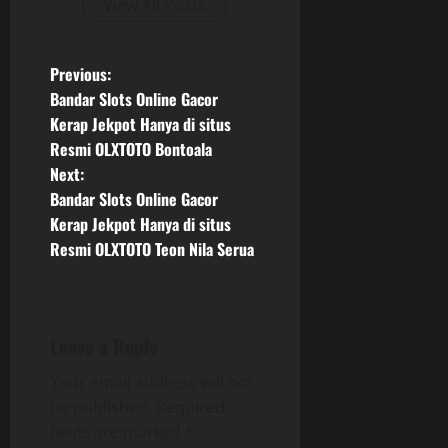
View All Posts
P
Previous:
Bandar Slots Online Gacor
o
Kerap Jekpot Hanya di situs
Resmi OLXTOTO Bontoala
s
Next:
t
Bandar Slots Online Gacor
Kerap Jekpot Hanya di situs
n
Resmi OLXTOTO Teon Nila Serua
a
v
Leave a Reply
i
Your email address will not
g
be published.
Required
fields are marked
*