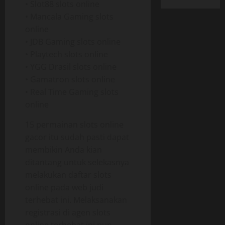
• Slot88 slots online
• Mancala Gaming slots
online
• JDB Gaming slots online
• Playtech slots online
• YGG Drasil slots online
• Gamatron slots online
• Real Time Gaming slots
online
15 permainan slots online
gacor itu sudah pasti dapat
membikin Anda kian
ditantang untuk selekasnya
melakukan daftar slots
online pada web judi
terhebat ini. Melaksanakan
registrasi di agen slots