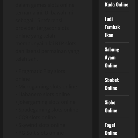
Kuda Online
dalam games slots online
ternama ini. Di bawah ini
Judi
sebagai 15 referensi
Tembak
provider tergacor slots
Ikan
online yang telah
mempunyai nilai RTP slots
Sabung
dan lisensi permainan yang
Ayam
telah sah.
Online
• Pragmatic Play slots
online
Sbobet
• Microgaming slots online
Online
• Habanero slots online
Sicbo
• Jokergaming slots online
• Spadegaming slots online
Online
• CQ9 slots online
Togel
• Skywind slots online
Online
• PG Soft slots online