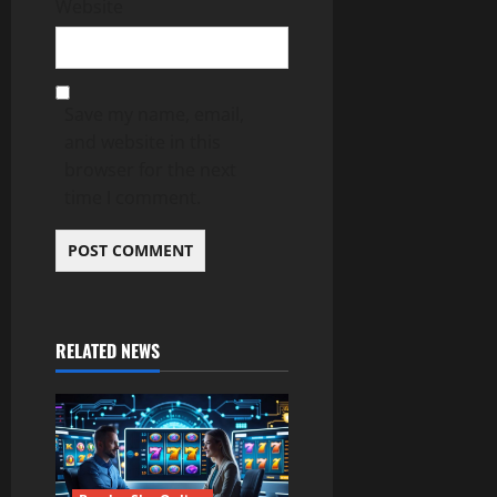
Website
Save my name, email,
and website in this
browser for the next
time I comment.
RELATED NEWS