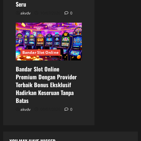
Seru
akvdv
10/07/2026
0
Bandar Slot Online
Bandar Slot Online
Premium Dengan Provider
Terbaik Bonus Eksklusif
Hadirkan Keseruan Tanpa
Batas
akvdv
09/07/2026
0