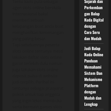
Sejarah dan
Tentu kami pula sebagai
Perkemban
agen slots online berskala
gan Balap
Internasional bakal
Kuda Digital
memberi sebuah
dengan
kelapangan buat anda buat
Cara Seru
menghasilkan kemenangan
dan Mudah
yang paling besar.
Tapi sebelumnya peserta
Judi Balap
slots online tentunya mesti
Kuda Online
lakukan daftar slots online
Panduan
gacor terlebih dulu namun
Memahami
juga lakukan slots online
Sistem Dan
deposit pulsa di website
Mekanisme
judi terpilih. Perihal ini
Platform
tentunya sebagai prasyarat
dengan
pokok untuk tiap anggota
Mudah dan
yang ingin lekas membuka
Lengkap
serta bermain games slots