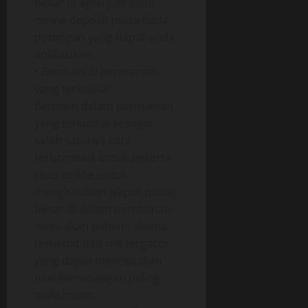
besar di agen judi slots
online deposit pulsa tiada
potongan yang dapat anda
aplikasikan.
• Bermain di permainan
yang terkuasai
Bermain dalam permainan
yang terkuasai sebagai
salah satunya cara
teristimewa untuk peserta
slots online untuk
menghasilkan jekpot paling
besar di dalam permainan.
Anda akan pahami skema
terhebat dan trik tergacor
yang dapat menciptakan
nilai kemenangan paling
maksimum.