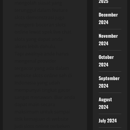
2025
mengolah siasat yang
terunggul dalam feature
December
slots demonstrasi juga
2024
mengerti bocoran slots
online lewat spek live chat
November
slots yang dapat anda
2024
akses lebih dahulu.
Tapi awalnya anda harus
October
mengenal provider
2024
tergacor yang ada dalam
website slots online sah di
September
Indonesia yang udah
2024
mempunyai tingkat gacor
sangat menawan. Biar anda
August
dapat main secara
2024
maksimum untuk sampai
titik kemajuan di website
July 2024
judi slots online terbeken