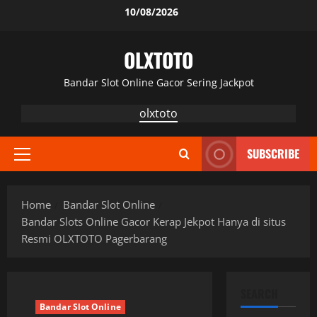
Skip
10/08/2026
to
content
OLXTOTO
Bandar Slot Online Gacor Sering Jackpot
olxtoto
SUBSCRIBE
Primary
Menu
Home
Bandar Slot Online
Bandar Slots Online Gacor Kerap Jekpot Hanya di situs
Resmi OLXTOTO Pagerbarang
SEARCH
Bandar Slot Online