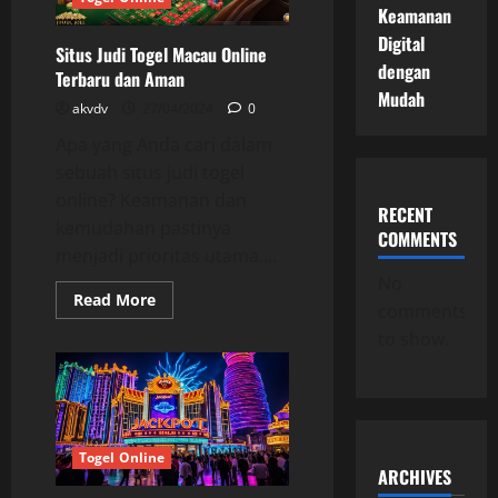
Keamanan
Digital
Situs Judi Togel Macau Online
dengan
Terbaru dan Aman
Mudah
akvdv
27/04/2024
0
Apa yang Anda cari dalam
sebuah situs judi togel
online? Keamanan dan
RECENT
kemudahan pastinya
COMMENTS
menjadi prioritas utama....
No
Read
Read More
comments
more
about
to show.
Situs
Judi
Togel
Macau
Online
Terbaru
dan
Aman
Togel Online
ARCHIVES