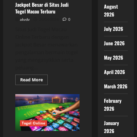
Jackpot Besar di Situs Judi
August
Togel Macau Terbaru
2026
akvdv
26/04/2024
0
July 2026
Situs Judi Togel Macau
Online Terbaru dengan
June 2026
Jackpot Besar menawarkan
pengalaman bermain togel
May 2026
yang mengasyikkan serta
peluang...
April 2026
Read
Read More
more
March 2026
about
Jackpot
Besar
February
di
Situs
2026
Judi
Togel
Macau
Terbaru
January
Togel Online
2026