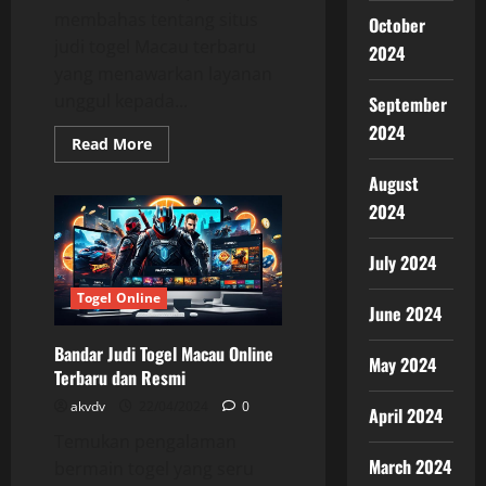
membahas tentang situs
October
judi togel Macau terbaru
2024
yang menawarkan layanan
unggul kepada...
September
2024
Read
Read More
more
about
August
Situs
Judi
2024
Togel
Macau
Terbaru
July 2024
Layanan
Unggul
Togel Online
June 2024
Bandar Judi Togel Macau Online
May 2024
Terbaru dan Resmi
akvdv
22/04/2024
0
April 2024
Temukan pengalaman
March 2024
bermain togel yang seru