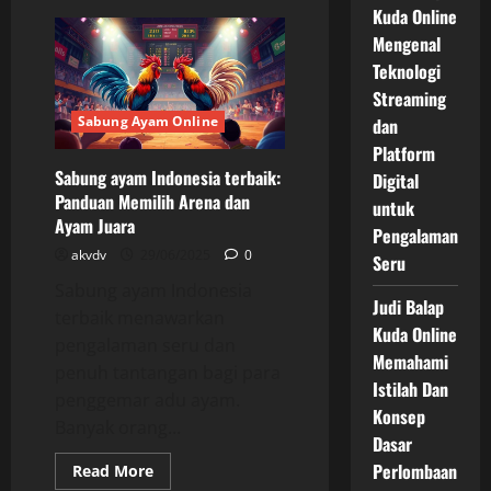
Sabung
Kuda Online
ayam
live
Mengenal
streaming:
Teknologi
Cara
Seru
Streaming
Menonton
Pertandingan
Sabung Ayam Online
dan
Ayam
Secara
Platform
Online
Sabung ayam Indonesia terbaik:
Digital
Panduan Memilih Arena dan
untuk
Ayam Juara
Pengalaman
akvdv
29/06/2025
0
Seru
Sabung ayam Indonesia
Judi Balap
terbaik menawarkan
Kuda Online
pengalaman seru dan
Memahami
penuh tantangan bagi para
Istilah Dan
penggemar adu ayam.
Konsep
Banyak orang...
Dasar
Perlombaan
Read
Read More
more