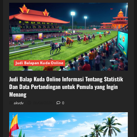
Judi Balapan Kuda Online
Judi Balap Kuda Online Informasi Tentang Statistik
Dan Data Pertandingan untuk Pemula yang Ingin
Menang
akvdv
06/08/2026
0