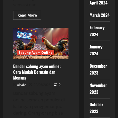
April 2024
sensasi dan...
March 2024
Read
Read More
more
about
Taruhan
February
sabung
ayam
2024
online:
Panduan
Mudah
January
dan
Tips
2024
Sabung Ayam Online
Menang
December
Bandar sabung ayam online:
Cara Mudah Bermain dan
2023
Menang
November
akvdv
22/06/2025
0
2023
Bandar sabung ayam
online semakin populer di
October
kalangan penggemar judi
2023
daring. Orang-orang bisa