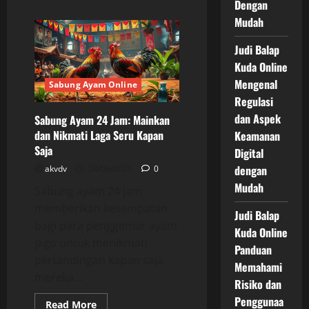
Dengan
about
Sabung
Mudah
ayam
Indonesia
terbaik:
Judi Balap
Panduan
Memilih
Kuda Online
Arena
Mengenal
dan
Sabung Ayam Online
Ayam
Regulasi
Juara
dan Aspek
Sabung Ayam 24 Jam: Mainkan
dan Nikmati Laga Seru Kapan
Keamanan
Saja
Digital
dengan
akvdv
28/06/2025
0
Mudah
Sabung ayam 24 jam
memberikan kesempatan
Judi Balap
bagi para penggemar ayam
Kuda Online
jago untuk menikmati
Panduan
pertandingan kapan saja
Memahami
mereka...
Risiko dan
Penggunaa
Read
Read More