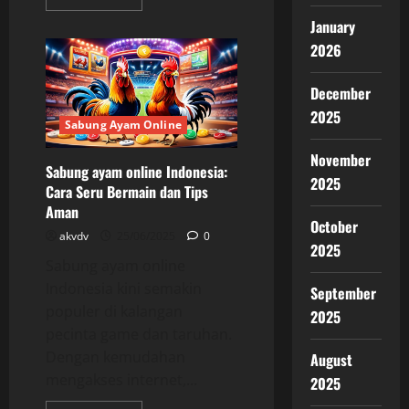
more
about
January
Pasaran
sabung
2026
ayam
live:
Panduan
December
Lengkap
dan
2025
Tips
Sabung Ayam Online
Menang
November
Sabung ayam online Indonesia:
2025
Cara Seru Bermain dan Tips
Aman
October
akvdv
25/06/2025
0
2025
Sabung ayam online
Indonesia kini semakin
September
populer di kalangan
2025
pecinta game dan taruhan.
Dengan kemudahan
August
mengakses internet,...
2025