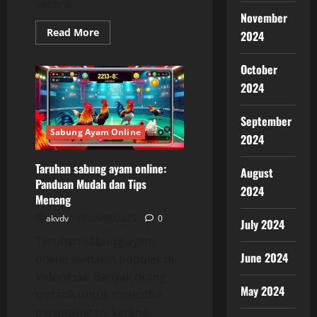
secara...
November
Read
Read More
2024
more
about
Pasaran
October
sabung
ayam
2024
online:
Panduan
Lengkap
September
dan
Tips
Sabung Ayam Online
2024
Bermain
Taruhan sabung ayam online:
August
Panduan Mudah dan Tips
2024
Menang
akvdv
23/06/2025
0
July 2024
Taruhan sabung ayam
June 2024
online semakin populer di
Indonesia. Banyak orang
May 2024
tertarik untuk mencoba
peruntungan, karena