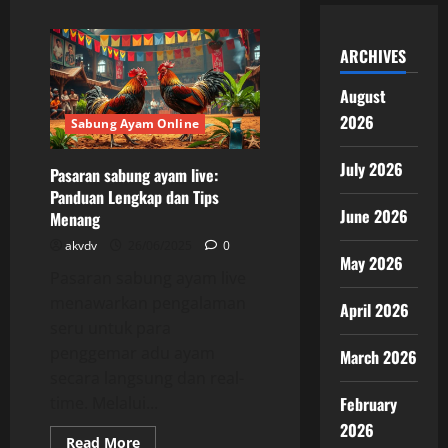
about
Sabung
ayam
online
ARCHIVES
terpercaya:
Panduan
Memilih
August
Situs
2026
Aman
Sabung Ayam Online
dan
Terbaik
July 2026
Pasaran sabung ayam live:
Panduan Lengkap dan Tips
June 2026
Menang
akvdv
26/06/2025
0
May 2026
Pasaran sabung ayam live
menawarkan pengalaman
April 2026
seru untuk para
penggemar adu ayam
March 2026
secara langsung dan real-
time. Melalui...
February
2026
Read
Read More