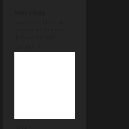
i
Leave a Reply
g
Your email address will not
a
be published.
Required
fields are marked
*
t
Comment
*
i
o
n
Name
*