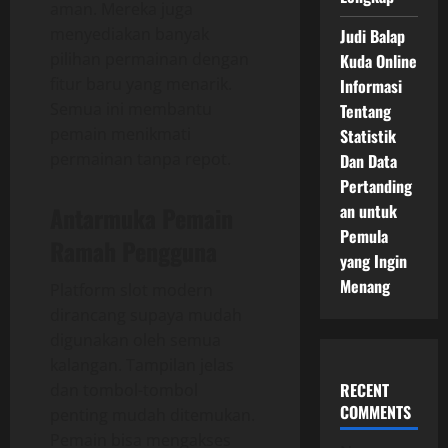
aman. Mereka juga
menyediakan banyak
Judi Balap
pilihan permainan dengan
Kuda Online
fitur baru yang menarik.
Informasi
Semua ini membantu
Tentang
pemain menikmati
Statistik
permainan tanpa repot.
Dan Data
Pertanding
an untuk
Antarmuka Pemain
Pemula
Ramah Pengguna
yang Ingin
Menang
Platform slot modern
dirancang supaya mudah
digunakan oleh semua
kalangan. Tampilan jelas
RECENT
dan tombol-tombol
COMMENTS
penting mudah ditemukan.
Pemain bisa mengakses