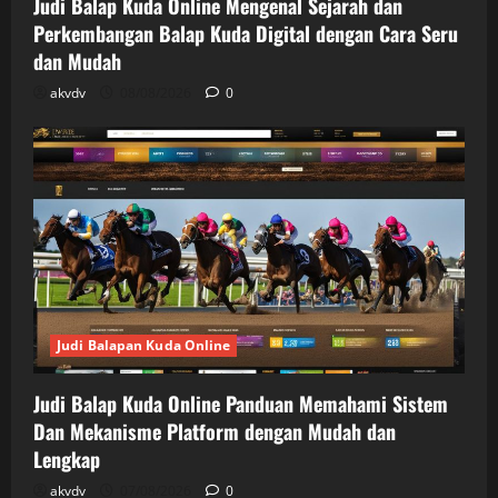
Judi Balap Kuda Online Mengenal Sejarah dan
Perkembangan Balap Kuda Digital dengan Cara Seru
dan Mudah
akvdv
08/08/2026
0
Judi Balapan Kuda Online
Judi Balap Kuda Online Panduan Memahami Sistem
Dan Mekanisme Platform dengan Mudah dan
Lengkap
akvdv
07/08/2026
0