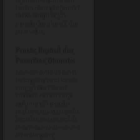
dipantau dengan mudah.
Pemain mendapat jaminan
bahwa setiap langkah
transaksi berjalan adil dan
tepat waktu.
Proses Deposit dan
Penarikan Otomatis
Proses deposit di situs ini
berlangsung cepat karena
menggunakan sistem
otomatis. Pemain hanya
perlu memilih metode
pembayaran yang tersedia,
kemudian mengisi jumlah
uang yang ingin disetorkan.
Sistem langsung