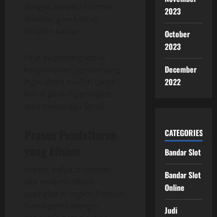
dengan koneksi internet
2023
standar, game tetap
berjalan lancar.
October
2023
Fitur ini penting untuk
December
kenyamanan pemain yang
2022
ingin akses mudah tanpa
harus pindah perangkat
atau menunggu lama.
Proses Pendaftaran
CATEGORIES
yang Efisien
Bandar Slot
Proses daftar di bandar
Bandar Slot
slot modern dibuat
Online
sesingkat mungkin. Pemain
hanya perlu mengisi
Judi