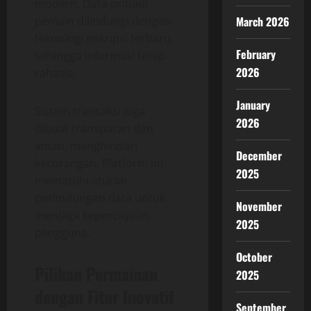
modern. Data pribadi
pemain dilindungi dengan
March 2026
teknologi enkripsi terbaru,
February
sehingga informasi tetap
2026
rahasia.
January
Sistem transaksi juga
2026
dibuat transparan dan
aman, menghindari
December
kecurangan. Platform ini
2025
mematuhi aturan
perlindungan data untuk
November
menjaga kepercayaan
2025
pengguna.
October
Pilihan Permainan
2025
dengan Fitur Inovatif
September