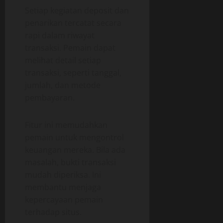
Setiap kegiatan deposit dan
penarikan tercatat secara
rapi dalam riwayat
transaksi. Pemain dapat
melihat detail setiap
transaksi, seperti tanggal,
jumlah, dan metode
pembayaran.
Fitur ini memudahkan
pemain untuk mengontrol
keuangan mereka. Bila ada
masalah, bukti transaksi
mudah diperiksa. Ini
membantu menjaga
kepercayaan pemain
terhadap situs.