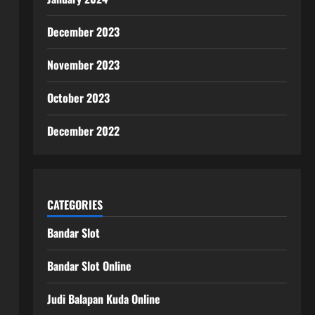
December 2023
November 2023
October 2023
December 2022
CATEGORIES
Bandar Slot
Bandar Slot Online
Judi Balapan Kuda Online