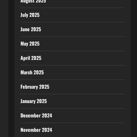
August 2025
July 2025
June 2025
May 2025
April 2025
March 2025
February 2025
January 2025
December 2024
November 2024