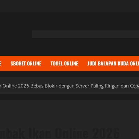
E
SBOBET ONLINE
TOGEL ONLINE
JUDI BALAPAN KUDA ONL
an Online 2026 Bebas Blokir dengan Server Paling Ringan dan Cep
embak Ikan Online 2026