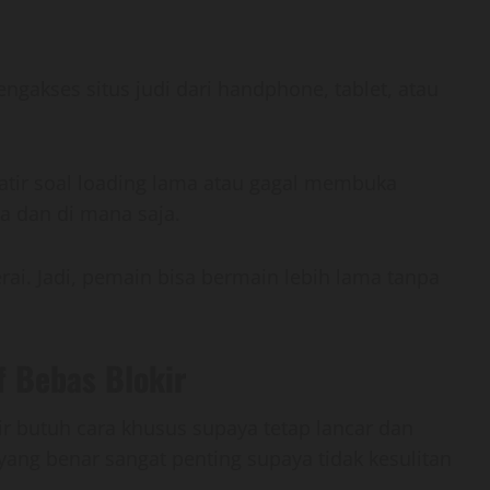
akses situs judi dari handphone, tablet, atau
atir soal loading lama atau gagal membuka
 dan di mana saja.
rai. Jadi, pemain bisa bermain lebih lama tanpa
f Bebas Blokir
ir butuh cara khusus supaya tetap lancar dan
yang benar sangat penting supaya tidak kesulitan