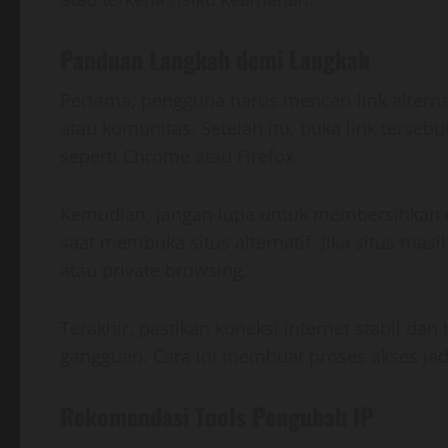
Panduan Langkah demi Langkah
Pertama, pengguna harus mencari link alterna
atau komunitas. Setelah itu, buka link terse
seperti Chrome atau Firefox.
Kemudian, jangan lupa untuk membersihkan ca
saat membuka situs alternatif. Jika situs mas
atau private browsing.
Terakhir, pastikan koneksi internet stabil da
gangguan. Cara ini membuat proses akses jad
Rekomendasi Tools Pengubah IP