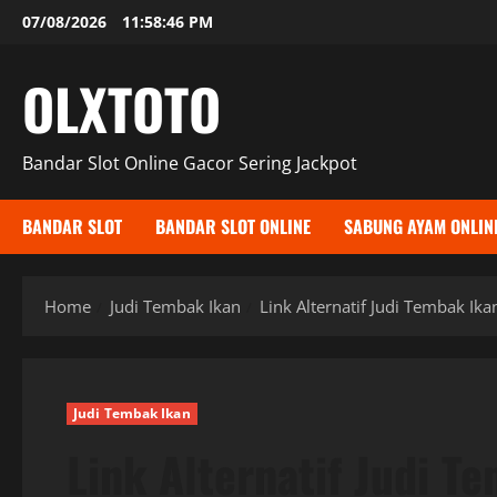
Skip
07/08/2026
11:58:47 PM
to
content
OLXTOTO
Bandar Slot Online Gacor Sering Jackpot
BANDAR SLOT
BANDAR SLOT ONLINE
SABUNG AYAM ONLIN
Home
Judi Tembak Ikan
Link Alternatif Judi Tembak Ik
Judi Tembak Ikan
Link Alternatif Judi T