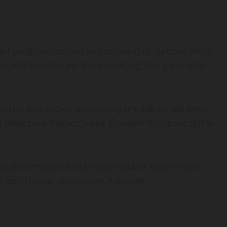
tif yang update dan terpercaya dari sumber resmi
but lewat browser yang mendukung jaringan cepat
che dan cookie browser agar tidak terjadi error
ih tidak bisa diakses, coba gunakan mode incognito
n tidak menggunakan jaringan publik yang rentan
i lebih lancar dan minim masalah.