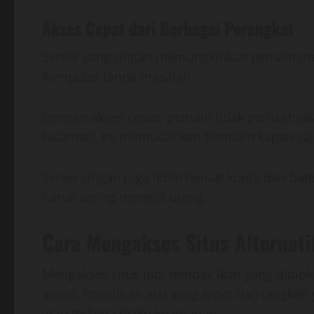
Akses Cepat dari Berbagai Perangkat
Server yang ringan memungkinkan pemain meng
komputer tanpa masalah.
Dengan akses cepat, pemain tidak perlu khaw
halaman. Ini memudahkan bermain kapan saja
Server ringan juga lebih hemat kuota dan bate
harus sering mengisi ulang.
Cara Mengakses Situs Alternati
Mengakses situs judi tembak ikan yang diblok
aman. Pemilihan alat yang tepat dan langkah 
atau terkena risiko keamanan.