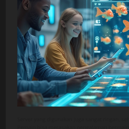
Server yang digunakan juga sangat ringan, se
Pemain bisa merasakan pengalaman bermain 