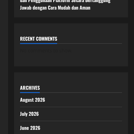
dan Penggunaan Platform Secara Bertanggung
Jawab dengan Cara Mudah dan Aman
RECENT COMMENTS
No comments to show.
ARCHIVES
August 2026
July 2026
June 2026