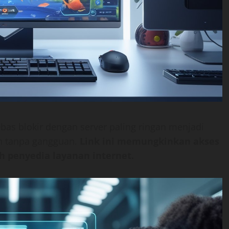
bebas blokir dengan server paling ringan menjadi
in tanpa gangguan.
Link ini memungkinkan akses
h penyedia layanan internet.