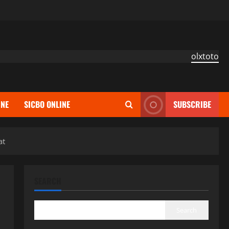
olxtoto
INE
SICBO ONLINE
SUBSCRIBE
at
SEARCH
Search