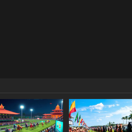
Gameplay
Berkualitas
untuk
Pengalaman
Seru