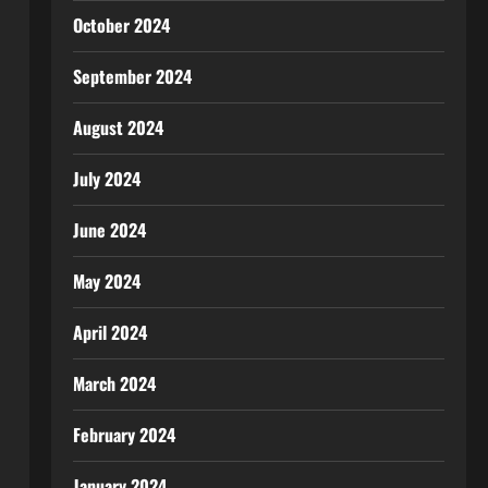
October 2024
September 2024
August 2024
July 2024
June 2024
May 2024
April 2024
March 2024
February 2024
January 2024