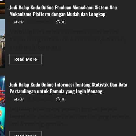
Judi Balap Kuda Online Panduan Memahami Sistem Dan
Mekanisme Platform dengan Mudah dan Lengkap
akvdv
07/08/2026
0
Judi balap kuda online kini semakin populer dan
banyak orang tertarik untuk mencobanya. Namun,
untuk mulai bermain...
Read
Read More
more
about
Judi
Balap
Kuda
Judi Balap Kuda Online Informasi Tentang Statistik Dan Data
Online
Panduan
Pertandingan untuk Pemula yang Ingin Menang
Memahami
Sistem
akvdv
06/08/2026
0
Dan
Mekanisme
Judi balap kuda online semakin populer karena
Platform
dengan
kemudahan akses dan variasi taruhan yang tersedia.
Mudah
dan
Untuk menang, pemain...
Lengkap
Read