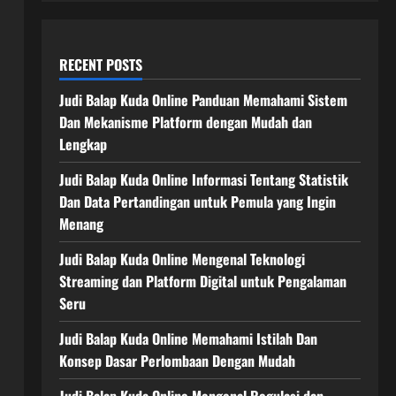
RECENT POSTS
Judi Balap Kuda Online Panduan Memahami Sistem
Dan Mekanisme Platform dengan Mudah dan
Lengkap
Judi Balap Kuda Online Informasi Tentang Statistik
Dan Data Pertandingan untuk Pemula yang Ingin
Menang
Judi Balap Kuda Online Mengenal Teknologi
Streaming dan Platform Digital untuk Pengalaman
Seru
Judi Balap Kuda Online Memahami Istilah Dan
Konsep Dasar Perlombaan Dengan Mudah