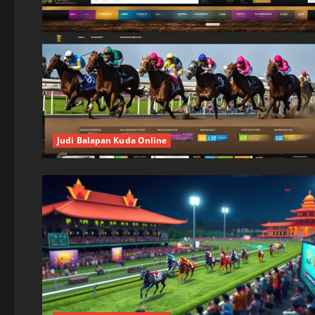
Judi Balapan Kuda Online