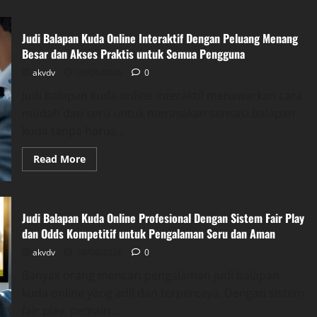
Judi
Balapan
Kuda
Judi Balapan Kuda Online Interaktif Dengan Peluang Menang
Online
Unggulan
Besar dan Akses Praktis untuk Semua Pengguna
Dengan
Live
akvdv
09/06/2026
0
Race
Dan
Judi balapan kuda online interaktif menawarkan cara
Gameplay
Berkualitas
mudah dan seru untuk merasakan sensasi balapan
untuk
Hiburan
kuda tanpa harus...
Seru
dan
Menguntungkan
Read
Read More
more
about
Judi
Balapan
Kuda
Judi Balapan Kuda Online Profesional Dengan Sistem Fair Play
Online
Interaktif
dan Odds Kompetitif untuk Pengalaman Seru dan Aman
Dengan
Peluang
akvdv
08/06/2026
0
Menang
Besar
Banyak orang mencari pengalaman judi balapan
dan
Akses
kuda online yang adil dan terpercaya. Dengan sistem
Praktis
untuk
fair play, pemain...
Semua