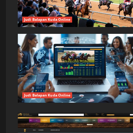
Judi Balapan Kuda Online
Judi Balapan Kuda Online