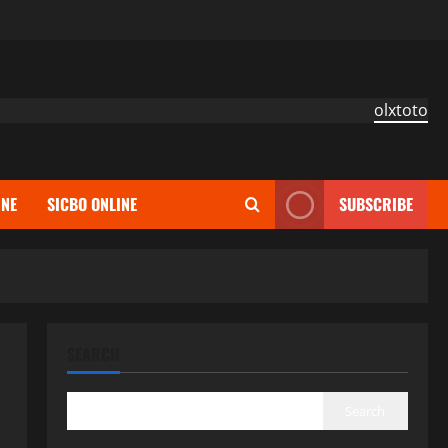
olxtoto
INE
SICBO ONLINE
SUBSCRIBE
SEARCH
Search