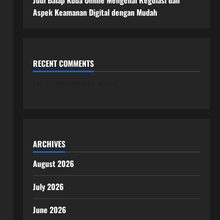
Judi Balap Kuda Online Mengenal Regulasi dan
Aspek Keamanan Digital dengan Mudah
RECENT COMMENTS
No comments to show.
ARCHIVES
August 2026
July 2026
June 2026