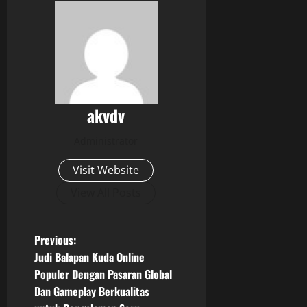
akvdv
Administrator
Visit Website
View All Posts
P
Previous:
Judi Balapan Kuda Online
o
Populer Dengan Pasaran Global
Dan Gameplay Berkualitas
s