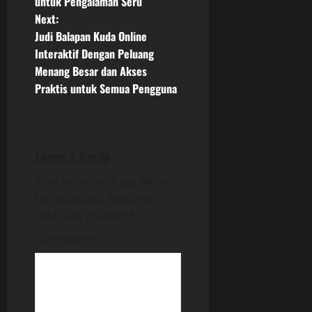
untuk Pengalaman Seru
t
Next:
Judi Balapan Kuda Online
n
Interaktif Dengan Peluang
Menang Besar dan Akses
a
Praktis untuk Semua Pengguna
v
i
Leave a Reply
g
Your email address will not
a
be published.
Required
fields are marked
*
t
Comment
*
i
o