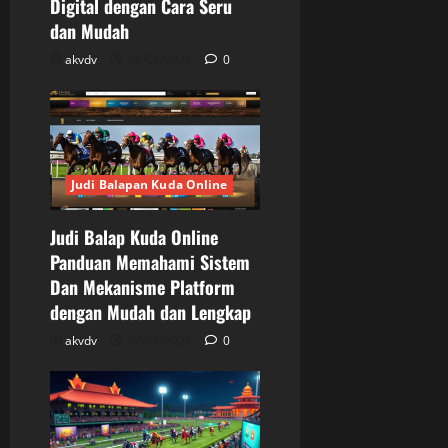
Digital dengan Cara Seru
dan Mudah
akvdv
08/08/2026
0
Judi Balapan Kuda Online
Judi Balap Kuda Online
Panduan Memahami Sistem
Dan Mekanisme Platform
dengan Mudah dan Lengkap
akvdv
07/08/2026
0