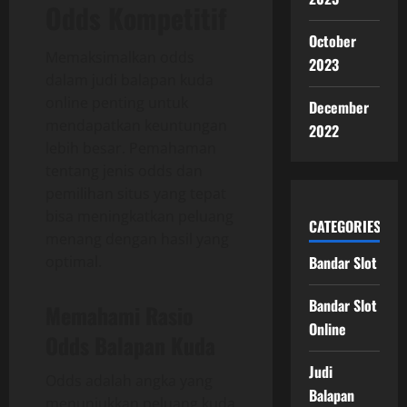
Odds Kompetitif
October
Memaksimalkan odds
2023
dalam judi balapan kuda
online penting untuk
December
mendapatkan keuntungan
2022
lebih besar. Pemahaman
tentang jenis odds dan
pemilihan situs yang tepat
bisa meningkatkan peluang
CATEGORIES
menang dengan hasil yang
optimal.
Bandar Slot
Bandar Slot
Memahami Rasio
Online
Odds Balapan Kuda
Judi
Odds adalah angka yang
Balapan
menunjukkan peluang kuda