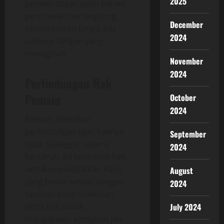
2025
pemain dapat yakin bahwa
permainan berlangsung
December
sesuai aturan tanpa ada
2024
campur tangan yang
merugikan.
November
2024
Perlindungan Hak
Pemain
October
2024
Pemain diberikan
perlindungan agar haknya
September
tidak dilanggar selama
2024
bertaruh. Ini termasuk hak
untuk mendapatkan hasil
August
yang benar sesuai dengan
2024
taruhan yang dilakukan
serta hak untuk
July 2024
mengajukan komplain jika