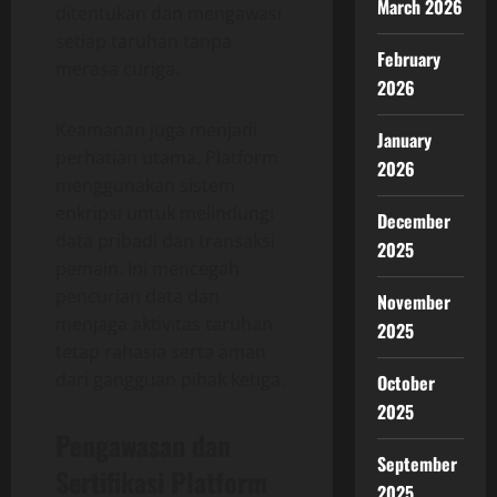
March 2026
ditentukan dan mengawasi
setiap taruhan tanpa
February
merasa curiga.
2026
Keamanan juga menjadi
January
perhatian utama. Platform
2026
menggunakan sistem
enkripsi untuk melindungi
December
data pribadi dan transaksi
2025
pemain. Ini mencegah
pencurian data dan
November
menjaga aktivitas taruhan
2025
tetap rahasia serta aman
dari gangguan pihak ketiga.
October
2025
Pengawasan dan
September
Sertifikasi Platform
2025