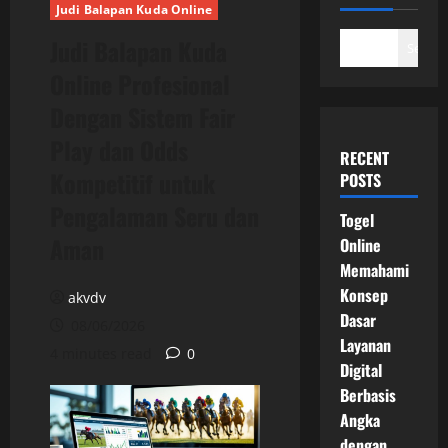
Judi Balapan Kuda Online
Judi Balapan Kuda
Search
Online Profesional
Dengan Sistem Fair
Play dan Odds
RECENT
Kompetitif untuk
POSTS
Pengalaman Seru dan
Togel
Aman
Online
Memahami
Konsep
akvdv
Dasar
08/06/2026
Layanan
4 minutes read
0
Digital
Berbasis
Angka
dengan