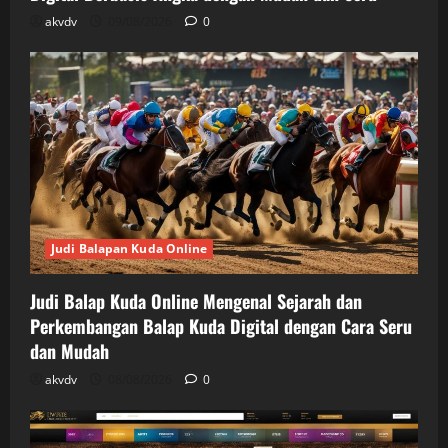
akvdv
09/08/2026
0
Judi Balapan Kuda Online
Judi Balap Kuda Online Mengenal Sejarah dan
Perkembangan Balap Kuda Digital dengan Cara Seru
dan Mudah
akvdv
08/08/2026
0