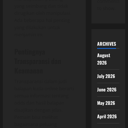
comments
yang seimbang dan tidak
to show.
dirugikan oleh manipulasi.
Ada beberapa hal penting
yang dilakukan untuk
menjamin ini.
ARCHIVES
Pentingnya
August
Transparansi dan
2026
Keamanan
July 2026
Transparansi dalam judi
balapan kuda online berarti
June 2026
semua informasi tentang
May 2026
odds dan hasil balapan
disajikan dengan jelas.
April 2026
Pemain bisa melihat
bagaimana peluang