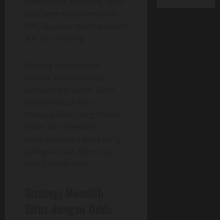
dimengerti. Misalnya, odds
3.00 berarti jika bertaruh
100, dia akan mendapatkan
300 jika menang.
Penting untuk selalu
melihat odds terbaru
sebelum bertaruh. Odds
yang berubah bisa
menunjukkan pergerakan
pasar dan memberi
petunjuk mana kuda yang
paling banyak dipercaya
oleh pemain lain.
Strategi Memilih
Situs dengan Odds