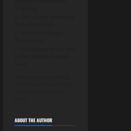
beberapa situs secara
langsung
Cari ulasan terpercaya
dari pemain lain
Pilih situs dengan
lisensi resmi
Cek adanya bonus dan
promo khusus balapan
kuda
Dengan cara ini, peluang
mendapatkan keuntungan
dari taruhan akan lebih
besar.
ABOUT THE AUTHOR