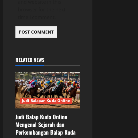
and website in this
browser for the next
time I comment.
RELATED NEWS
Judi Balapan Kuda Online
Judi Balap Kuda Online
Mengenal Sejarah dan
Perkembangan Balap Kuda