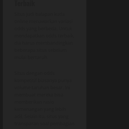
Terbaik
Situs judi balapan kuda
online menawarkan variasi
odds yang berbeda. Untuk
mendapatkan odds terbaik,
dia harus membandingkan
beberapa situs sebelum
mulai bertaruh.
Situs dengan odds
kompetitif biasanya punya
volume taruhan besar. Ini
membuat mereka bisa
memberikan rasio
kemenangan yang lebih
adil. Selain itu, situs yang
transparan soal pembagian