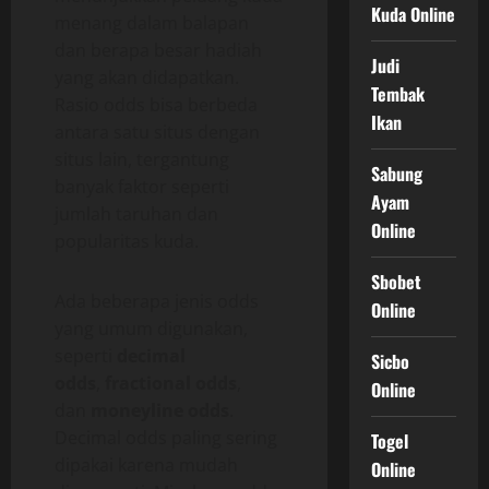
Kuda Online
menang dalam balapan
dan berapa besar hadiah
Judi
yang akan didapatkan.
Tembak
Rasio odds bisa berbeda
Ikan
antara satu situs dengan
situs lain, tergantung
Sabung
banyak faktor seperti
Ayam
jumlah taruhan dan
Online
popularitas kuda.
Sbobet
Ada beberapa jenis odds
Online
yang umum digunakan,
seperti
decimal
Sicbo
odds
,
fractional odds
,
Online
dan
moneyline odds
.
Decimal odds paling sering
Togel
dipakai karena mudah
Online