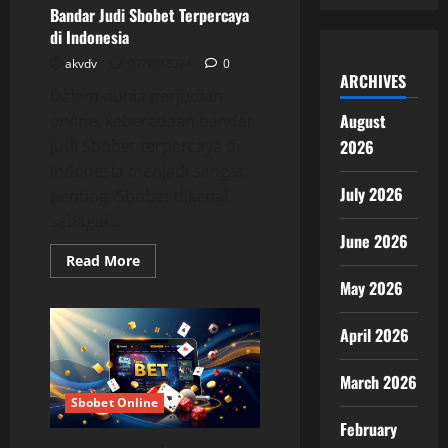
Bandar Judi Sbobet Terpercaya
di Indonesia
akvdv
07/10/2024
0
ARCHIVES
Dalam dunia perjudian
August
online, keberadaan bandar
judi Sbobet terpercaya di
2026
Indonesia menjadi sangat
July 2026
penting. Sbobet dikenal
sebagai...
June 2026
Read
Read More
more
May 2026
about
Bandar
Judi
Sbobet
April 2026
Terpercaya
di
Indonesia
March 2026
Sbobet Online
February