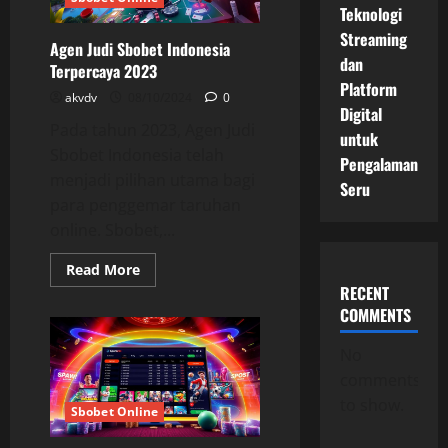
Indonesia
Teknologi
Streaming
Agen Judi Sbobet Indonesia
dan
Terpercaya 2023
Platform
akvdv
08/10/2024
0
Digital
Pada tahun 2023, Agen Judi
untuk
Sbobet Indonesia telah
Pengalaman
menjadi pilihan utama bagi
Seru
para penggemar taruhan
online. Sbobet,...
Read
Read More
more
RECENT
about
Agen
COMMENTS
Judi
Sbobet
Indonesia
No
Terpercaya
comments
2023
to show.
Sbobet Online