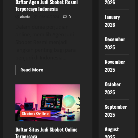
Daftar Agen Judi Sbobet Resmi
2026
Terpercaya Indonesia
January
akvdv
06/10/2024
0
2026
Dalam dunia perjudian
online, memilih Agen Judi
December
Sbobet Resmi menjadi
2025
langkah penting bagi para
penjudi di Indonesia....
November
2025
Read
Read More
more
about
Daftar
October
Agen
Judi
2025
Sbobet
Resmi
Terpercaya
September
Indonesia
Sbobet Online
2025
August
Daftar Situs Judi Sbobet Online
Terpercaya
2025