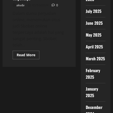
akvdv
05/10/2024
0
July 2025
Dalam dunia perjudian
online, menemukan situs
June 2025
judi Sbobet online
terpercaya adalah hal yang
May 2025
sangat penting. Sbobet
telah...
April 2025
Read
Read More
March 2025
more
about
Daftar
Situs
February
Judi
Sbobet
2025
Online
Terpercaya
January
2025
December