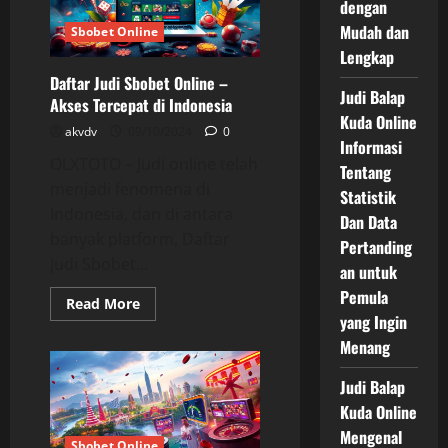
Sbobet
dengan
Mudah dan
Sbobet Online
Lengkap
Daftar Judi Sbobet Online –
Judi Balap
Akses Tercepat di Indonesia
Kuda Online
akvdv
09/10/2024
0
Informasi
OLXTOTO – Judi online telah
Tentang
menjadi fenomena di
Statistik
Indonesia, dan di antara
Dan Data
banyak platform, Daftar
Pertanding
Judi Sbobet...
an untuk
Pemula
Read
Read More
more
yang Ingin
about
Menang
Daftar
Judi
Sbobet
Judi Balap
Online
–
Kuda Online
Akses
Tercepat
Mengenal
di
Sbobet Online