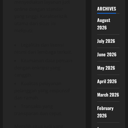
menyediakan layanan judi
ARCHIVES
online dengan standar
yang tinggi. Karakteristik
August
utama dari situs ini
2026
meliputi:
July 2026
Legalitas dan lisensi
resmi dari lembaga terkait.
June 2026
Keamanan data pemain
May 2026
dengan enkripsi yang
canggih.
April 2026
Kualitas pelayanan
pelanggan yang responsif
March 2026
dan ramah.
Transaksi yang
February
transparan dan cepat.
2026
Memilih situs judi yang