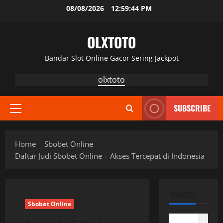
Skip
08/08/2026
12:59:45 PM
to
content
OLXTOTO
Bandar Slot Online Gacor Sering Jackpot
olxtoto
SUBSCRIBE
Primary
Menu
Home
Sbobet Online
Daftar Judi Sbobet Online – Akses Tercepat di Indonesia
SEARCH
Sbobet Online