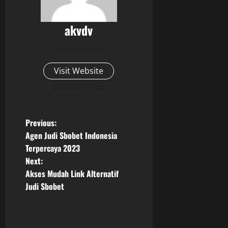
akvdv
Administrator
Visit Website
View All Posts
P
Previous:
Agen Judi Sbobet Indonesia
o
Terpercaya 2023
Next:
s
Akses Mudah Link Alternatif
t
Judi Sbobet
n