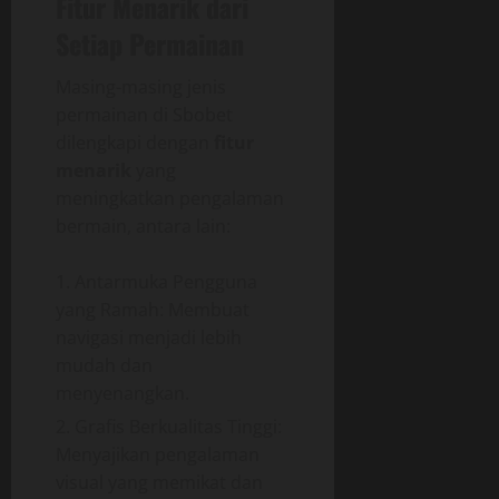
Fitur Menarik dari
Setiap Permainan
Masing-masing jenis
permainan di Sbobet
dilengkapi dengan
fitur
menarik
yang
meningkatkan pengalaman
bermain, antara lain:
Antarmuka Pengguna
yang Ramah: Membuat
navigasi menjadi lebih
mudah dan
menyenangkan.
Grafis Berkualitas Tinggi:
Menyajikan pengalaman
visual yang memikat dan