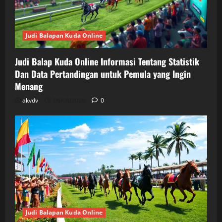
Judi Balapan Kuda Online
Judi Balap Kuda Online Informasi Tentang Statistik
Dan Data Pertandingan untuk Pemula yang Ingin
Menang
akvdv
06/08/2026
0
Judi Balapan Kuda Online