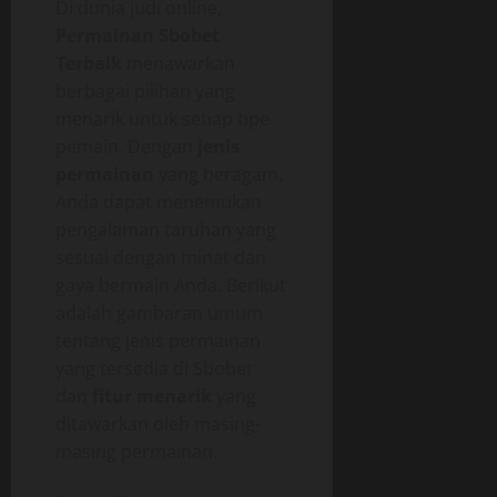
Di dunia judi online,
Permainan Sbobet
Terbaik
menawarkan
berbagai pilihan yang
menarik untuk setiap tipe
pemain. Dengan
jenis
permainan
yang beragam,
Anda dapat menemukan
pengalaman taruhan yang
sesuai dengan minat dan
gaya bermain Anda. Berikut
adalah gambaran umum
tentang jenis permainan
yang tersedia di Sbobet
dan
fitur menarik
yang
ditawarkan oleh masing-
masing permainan.