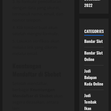
Isi formulir pendaftaran
2022
dengan data yang akurat,
termasuk nama, email, dan
nomor telepon.
Klik tombol buat akun
CATEGORIES
setelah mengisi formulir.
Bandar Slot
Lakukan verifikasi akun
melalui link yang dikirim
Bandar Slot
melalui email.
Online
Keuntungan
Judi
Mendaftar di Sbobet
Balapan
Setelah mendaftar,
Kuda Online
berbagai
Keuntungan
Judi
Mendaftar di Sbobet
akan
Tembak
segera dirasakan, antara
Ikan
lain: