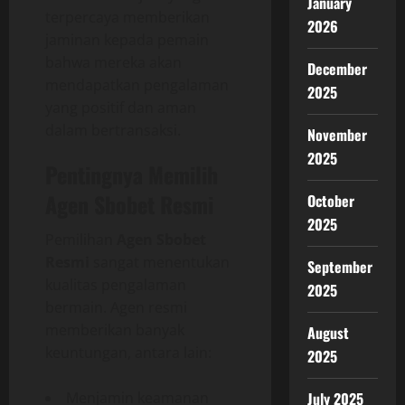
January
terpercaya memberikan
2026
jaminan kepada pemain
bahwa mereka akan
December
mendapatkan pengalaman
2025
yang positif dan aman
dalam bertransaksi.
November
2025
Pentingnya Memilih
Agen Sbobet Resmi
October
2025
Pemilihan
Agen Sbobet
Resmi
sangat menentukan
September
kualitas pengalaman
2025
bermain. Agen resmi
memberikan banyak
August
keuntungan, antara lain:
2025
Menjamin keamanan
July 2025