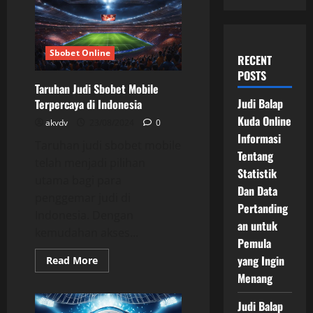
Sbobet Online
RECENT
POSTS
Taruhan Judi Sbobet Mobile
Judi Balap
Terpercaya di Indonesia
Kuda Online
akvdv
23/08/2024
0
Informasi
Taruhan judi sbobet mobile
Tentang
telah menjadi pilihan
Statistik
utama bagi para
Dan Data
penggemar judi di
Pertanding
Indonesia. Dengan
an untuk
kemudahan akses...
Pemula
yang Ingin
Read
Read More
more
Menang
about
Taruhan
Judi
Judi Balap
Sbobet