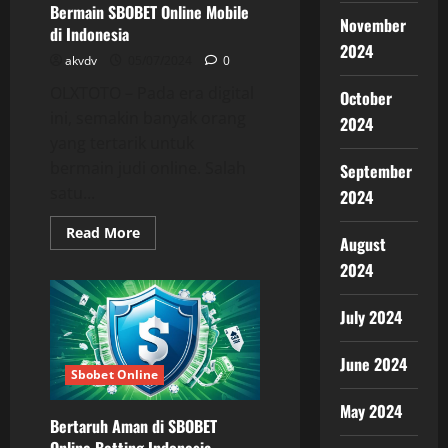
Bermain SBOBET Online Mobile
November
di Indonesia
2024
akvdv
05/07/2024
0
OLXTOTO – Pada era digital
October
ini, semakin banyak orang
2024
yang tertarik untuk
bermain judi online. Salah
September
satu...
2024
Read
Read More
August
more
about
2024
Bermain
SBOBET
Online
July 2024
Mobile
di
Indonesia
June 2024
Sbobet Online
May 2024
Bertaruh Aman di SBOBET