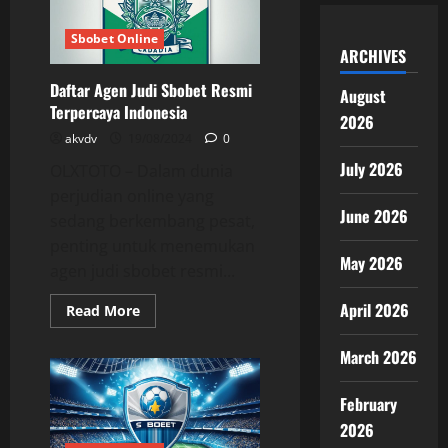
Terpercaya
Indonesia
Sbobet Online
ARCHIVES
Daftar Agen Judi Sbobet Resmi
August
Terpercaya Indonesia
2026
akvdv
19/08/2024
0
July 2026
OLXTOTO – Dalam dunia
perjudian online yang
June 2026
sedang berkembang pesat,
penting untuk menemukan
May 2026
agen judi sbobet resmi...
April 2026
Read
Read More
more
about
Daftar
March 2026
Agen
Judi
Sbobet
February
Resmi
Terpercaya
2026
Indonesia