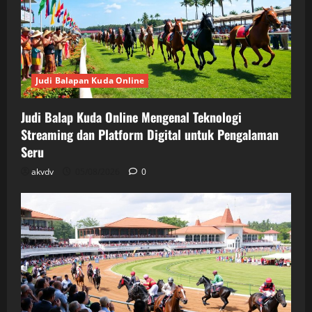
Judi Balapan Kuda Online
Judi Balap Kuda Online Mengenal Teknologi
Streaming dan Platform Digital untuk Pengalaman
Seru
akvdv
05/08/2026
0