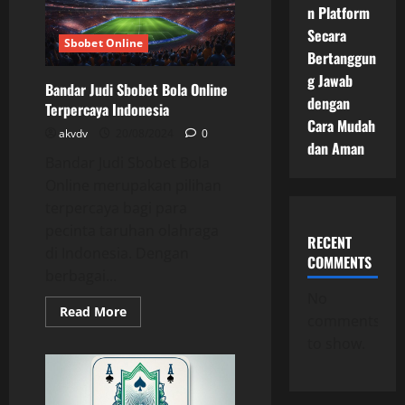
Sbobet
n Platform
Casino
Online
Secara
Sbobet Online
Bertanggun
g Jawab
Bandar Judi Sbobet Bola Online
dengan
Terpercaya Indonesia
Cara Mudah
akvdv
20/08/2024
0
dan Aman
Bandar Judi Sbobet Bola
Online merupakan pilihan
terpercaya bagi para
pecinta taruhan olahraga
RECENT
di Indonesia. Dengan
COMMENTS
berbagai...
No
Read
Read More
comments
more
about
to show.
Bandar
Judi
Sbobet
Bola
Online