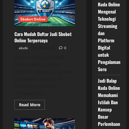
Mobile
Kuda Online
Terpercaya
di
Mengenal
Indonesia
Teknologi
Sbobet Online
Streaming
dan
Cara Mudah Daftar Judi Sbobet
Online Terpercaya
Platform
Digital
akvdv
22/08/2024
0
untuk
Dalam dunia perjudian
Pengalaman
online, penting untuk
Seru
memilih tempat yang aman
dan terpercaya untuk
Judi Balap
bermain. Artikel ini
Kuda Online
menawarkan...
Memahami
Istilah Dan
Read
Read More
more
Konsep
about
Dasar
Cara
Mudah
Perlombaan
Daftar
Judi