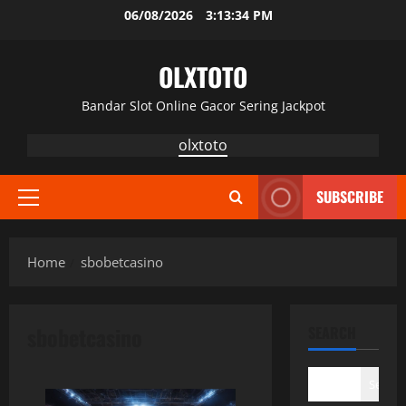
Skip
06/08/2026
3:13:34 PM
to
content
OLXTOTO
Bandar Slot Online Gacor Sering Jackpot
olxtoto
SUBSCRIBE
Primary
Menu
Home
sbobetcasino
sbobetcasino
SEARCH
Search