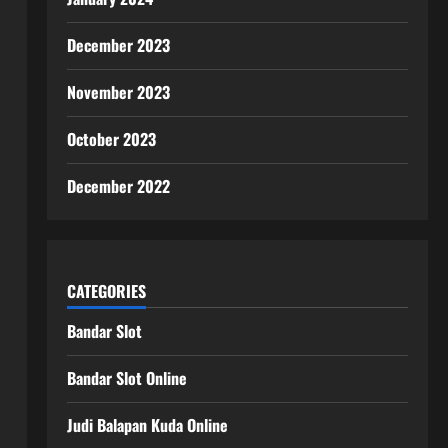
December 2023
November 2023
October 2023
December 2022
CATEGORIES
Bandar Slot
Bandar Slot Online
Judi Balapan Kuda Online