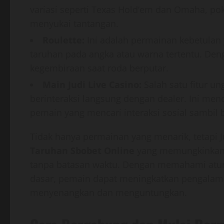
variasi seperti Texas Hold’em dan Omaha, pok
menyukai tantangan.
Roulette:
Ini adalah permainan kebetula
taruhan pada angka atau warna tertentu. De
kegembiraan saat roda berputar.
Main Judi Live Casino:
Salah satu fitur u
berinteraksi langsung dengan dealer. Ini me
pemain yang mencari interaksi sosial sambil 
Tidak hanya permainan yang menarik, tetapi 
Taruhan Sbobet Online
yang memungkinkan 
tanpa batasan waktu. Dengan memahami atur
dasar, pemain dapat meningkatkan pengalam
menyenangkan dan menguntungkan.