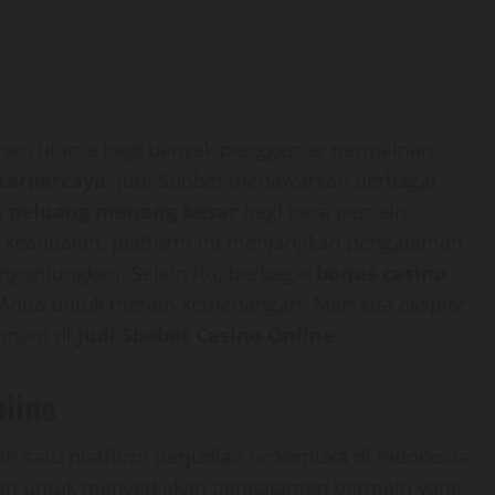
lihan utama bagi banyak penggemar permainan
 terpercaya
, Judi Sbobet menawarkan berbagai
n
peluang menang besar
bagi para pemain.
keandalan, platform ini menjanjikan pengalaman
nguntungkan. Selain itu, berbagai
bonus casino
Anda untuk meraih kemenangan. Mari kita eksplor
ermain di
Judi Sbobet Casino Online
.
line
ah satu platform perjudian terkemuka di Indonesia.
tmen untuk menyediakan pengalaman bermain yang