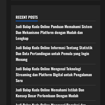
RECENT POSTS
Judi Balap Kuda Online Panduan Memahami Sistem
Dan Mekanisme Platform dengan Mudah dan
Lengkap
Judi Balap Kuda Online Informasi Tentang Statistik
Dan Data Pertandingan untuk Pemula yang Ingin
Menang
Judi Balap Kuda Online Mengenal Teknologi
Streaming dan Platform Digital untuk Pengalaman
Seru
Judi Balap Kuda Online Memahami Istilah Dan
Konsep Dasar Perlombaan Dengan Mudah