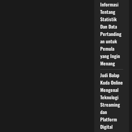
SBOBET
Informasi
Live
Casino
Tentang
Statistik
Dan Data
Pertanding
an untuk
Pemula
yang Ingin
Menang
Judi Balap
Kuda Online
Mengenal
Teknologi
Streaming
dan
Platform
Digital