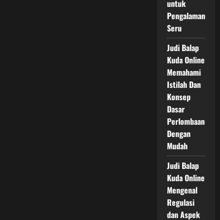
untuk
Pengalaman
Seru
Judi Balap
Kuda Online
Memahami
Istilah Dan
Konsep
Dasar
Perlombaan
Dengan
Mudah
Judi Balap
Kuda Online
Mengenal
Regulasi
dan Aspek