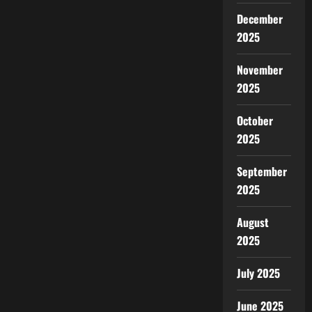
December
2025
November
2025
October
2025
September
2025
August
2025
July 2025
June 2025