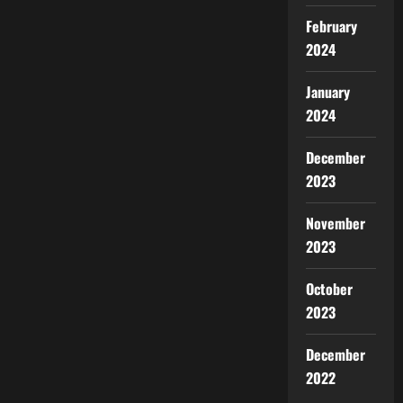
February
2024
January
2024
December
2023
November
2023
October
2023
December
2022