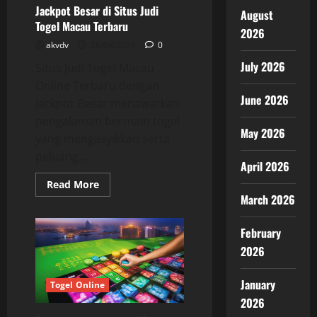
Jackpot Besar di Situs Judi
August
Togel Macau Terbaru
2026
akvdv
26/04/2024
0
July 2026
Situs Judi Togel Macau
Online Terbaru dengan
June 2026
Jackpot Besar menawarkan
pengalaman bermain togel
May 2026
yang mengasyikkan serta
peluang...
April 2026
Read
Read More
more
March 2026
about
Jackpot
Besar
February
di
Situs
2026
Judi
Togel
Macau
Terbaru
January
Togel Online
2026