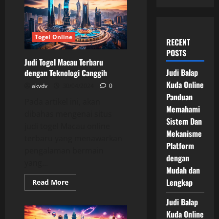
Togel Online
RECENT
POSTS
Judi Togel Macau Terbaru
Judi Balap
dengan Teknologi Canggih
Kuda Online
akvdv
30/04/2024
0
Panduan
Pada artikel ini, akan
Memahami
dibahas mengenai situs
Sistem Dan
judi togel Macau online
Mekanisme
terbaru yang menawarkan
Platform
pengalaman bermain
dengan
yang...
Mudah dan
Lengkap
Read
Read More
more
about
Judi Balap
Judi
Togel
Kuda Online
Macau