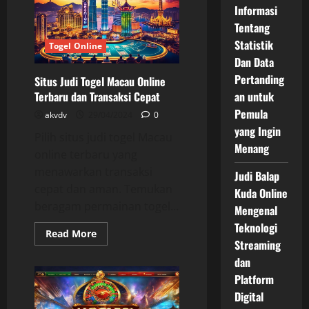
Terbaru
Informasi
dengan
Teknologi
Tentang
Canggih
Statistik
Togel Online
Dan Data
Pertanding
Situs Judi Togel Macau Online
Terbaru dan Transaksi Cepat
an untuk
Pemula
akvdv
29/04/2024
0
yang Ingin
Pilih situs judi togel Macau
Menang
online terbaru yang
menawarkan transaksi
Judi Balap
cepat dan aman. Temukan
Kuda Online
beragam permainan togel...
Mengenal
Teknologi
Read
Read More
more
Streaming
about
dan
Situs
Judi
Platform
Togel
Macau
Digital
Online