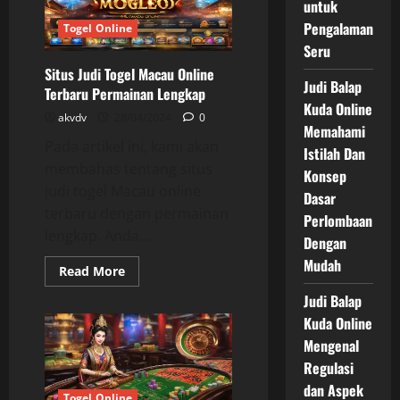
Terbaru
untuk
dan
Transaksi
Pengalaman
Togel Online
Cepat
Seru
Situs Judi Togel Macau Online
Judi Balap
Terbaru Permainan Lengkap
Kuda Online
akvdv
28/04/2024
0
Memahami
Pada artikel ini, kami akan
Istilah Dan
membahas tentang situs
Konsep
judi togel Macau online
Dasar
terbaru dengan permainan
Perlombaan
lengkap. Anda...
Dengan
Mudah
Read
Read More
more
about
Judi Balap
Situs
Judi
Kuda Online
Togel
Mengenal
Macau
Online
Regulasi
Terbaru
Permainan
dan Aspek
Lengkap
Togel Online