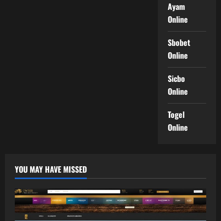
Ayam
Online
Sbobet
Online
Sicbo
Online
Togel
Online
YOU MAY HAVE MISSED