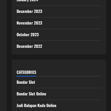
December 2023
November 2023
October 2023
December 2022
CATEGORIES
Bandar Slot
Bandar Slot Online
Judi Balapan Kuda Online