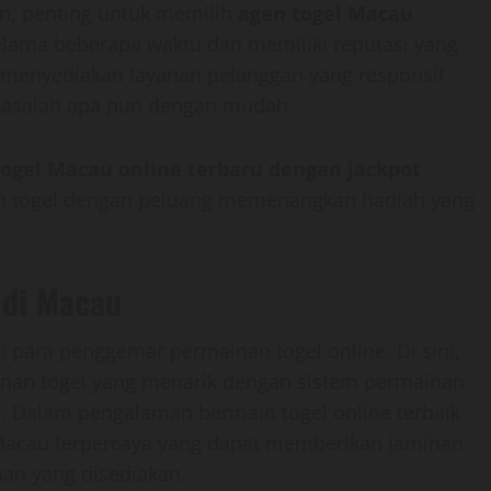
, penting untuk memilih
agen togel Macau
selama beberapa waktu dan memiliki reputasi yang
ga menyediakan layanan pelanggan yang responsif
masalah apa pun dengan mudah.
 togel Macau online terbaru dengan jackpot
in togel dengan peluang memenangkan hadiah yang
 di Macau
i para penggemar permainan togel online. Di sini,
nan togel yang menarik dengan sistem permainan
. Dalam pengalaman bermain togel online terbaik
 Macau terpercaya yang dapat memberikan jaminan
an yang disediakan.