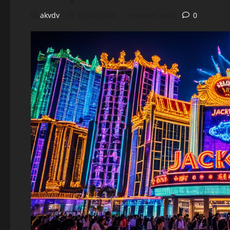
akvdv
26/04/2024
7 minutes read
0