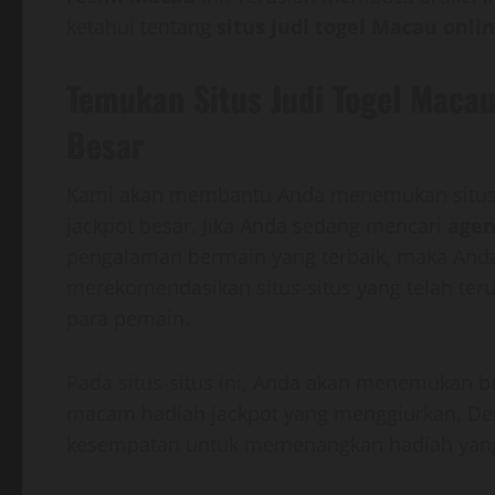
ketahui tentang
situs judi togel Macau onli
Temukan Situs Judi Togel Macau
Besar
Kami akan membantu Anda menemukan situs j
jackpot besar. Jika Anda sedang mencari
agen
pengalaman bermain yang terbaik, maka Anda
merekomendasikan situs-situs yang telah teru
para pemain.
Pada situs-situs ini, Anda akan menemukan b
macam hadiah jackpot yang menggiurkan. Den
kesempatan untuk memenangkan hadiah yan