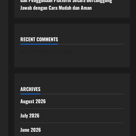
dan Penggunaan Platform Secara Bertanggung
Jawab dengan Cara Mudah dan Aman
RECENT COMMENTS
No comments to show.
ARCHIVES
August 2026
July 2026
June 2026