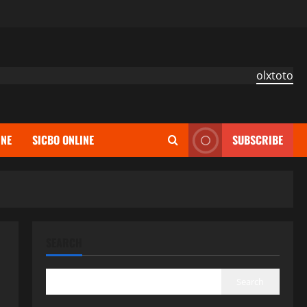
olxtoto
INE
SICBO ONLINE
SUBSCRIBE
SEARCH
Search