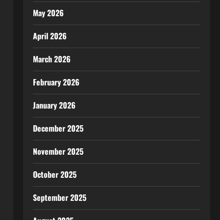
May 2026
April 2026
March 2026
February 2026
January 2026
December 2025
November 2025
October 2025
September 2025