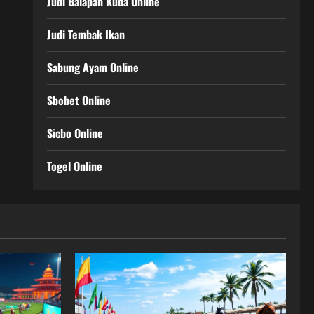
Judi Balapan Kuda Online
Judi Tembak Ikan
Sabung Ayam Online
Sbobet Online
Sicbo Online
Togel Online