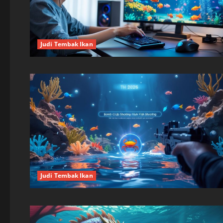
Judi Tembak Ikan
Judi Tembak Ikan