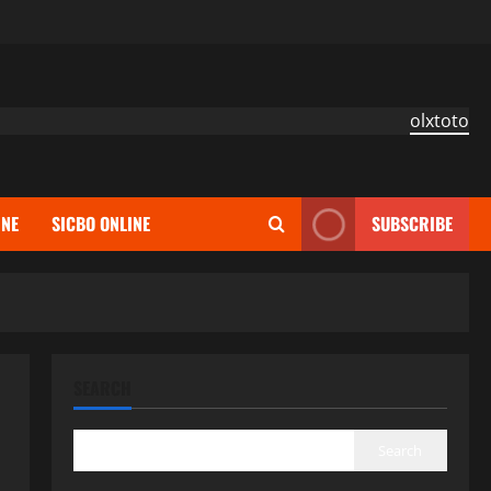
olxtoto
INE
SICBO ONLINE
SUBSCRIBE
SEARCH
Search