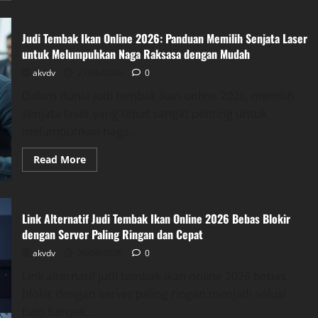
Efektif
Cara
Deposit
Judi
Judi Tembak Ikan Online 2026: Panduan Memilih Senjata Laser
Tembak
Ikan
untuk Melumpuhkan Naga Raksasa dengan Mudah
Online
2026
akvdv
27/06/2026
0
Pakai
QRIS
Dalam dunia judi tembak ikan online 2026, memilih
dan
E-
senjata laser yang tepat sangat penting untuk
Wallet
Tanpa
melumpuhkan naga...
Potongan
Sesi
Cepat
Read
Read More
dan
more
Praktis
about
Judi
Tembak
Ikan
Link Alternatif Judi Tembak Ikan Online 2026 Bebas Blokir
Online
2026:
dengan Server Paling Ringan dan Cepat
Panduan
Memilih
akvdv
26/06/2026
0
Senjata
Laser
Link alternatif judi tembak ikan online 2026 bebas
untuk
Melumpuhkan
blokir dengan server paling ringan menjadi solusi
Naga
Raksasa
bagi banyak...
dengan