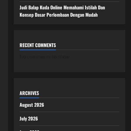
Judi Balap Kuda Online Memahami Istilah Dan
Konsep Dasar Perlombaan Dengan Mudah
RECENT COMMENTS
No comments to show.
ARCHIVES
August 2026
July 2026