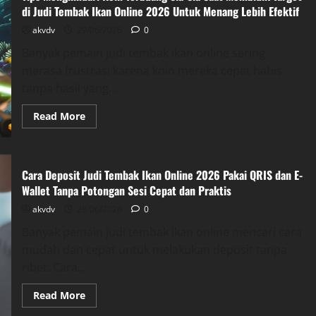
di
di Judi Tembak Ikan Online 2026 Untuk Menang Lebih Efektif
Judi
Tembak
akvdv
29/06/2026
0
Ikan
Online
Banyak pemain judi tembak ikan online sering
2026
Biar
merasa frustrasi karena koin mereka cepat habis
Hemat
Peluru
tanpa hasil yang...
dengan
Tips
Mudah
Read
Read More
dan
more
Efektif
about
Tips
Menghindari
Koin
Cara Deposit Judi Tembak Ikan Online 2026 Pakai QRIS dan E-
Terbuang
Sia-
Wallet Tanpa Potongan Sesi Cepat dan Praktis
Sia
Saat
akvdv
28/06/2026
0
Membidik
Target
Banyak pemain judi tembak ikan online mencari cara
di
Judi
mudah dan cepat untuk melakukan deposit tanpa
Tembak
Ikan
ribet. Cara...
Online
2026
Untuk
Read
Read More
Menang
more
Lebih
about