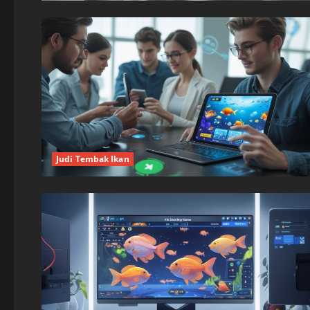
Judi Tembak Ikan