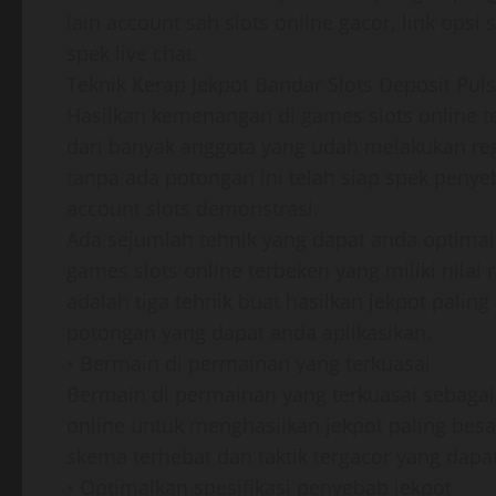
lain account sah slots online gacor, link opsi
spek live chat.
Teknik Kerap Jekpot Bandar Slots Deposit Pu
Hasilkan kemenangan di games slots online te
dari banyak anggota yang udah melakukan regi
tanpa ada potongan ini telah siap spek peny
account slots demonstrasi.
Ada sejumlah tehnik yang dapat anda optimal
games slots online terbeken yang miliki nilai 
adalah tiga tehnik buat hasilkan jekpot paling 
potongan yang dapat anda aplikasikan.
• Bermain di permainan yang terkuasai
Bermain di permainan yang terkuasai sebagai 
online untuk menghasilkan jekpot paling be
skema terhebat dan taktik tergacor yang dap
• Optimalkan spesifikasi penyebab jekpot