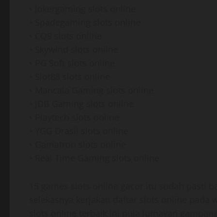
• Jokergaming slots online
• Spadegaming slots online
• CQ9 slots online
• Skywind slots online
• PG Soft slots online
• Slot88 slots online
• Mancala Gaming slots online
• JDB Gaming slots online
• Playtech slots online
• YGG Drasil slots online
• Gamatron slots online
• Real Time Gaming slots online
15 games slots online gacor itu sudah pasti
selekasnya kerjakan daftar slots online pada w
slots online terbaik ini pula lumayan gampa