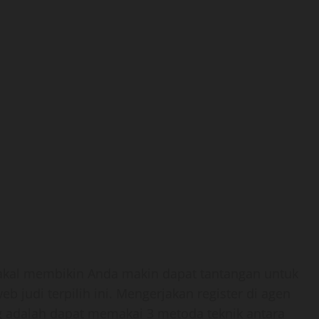
 bakal membikin Anda makin dapat tantangan untuk
eb judi terpilih ini. Mengerjakan register di agen
ng adalah dapat memakai 3 metoda teknik antara