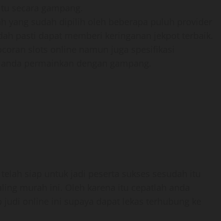
 itu secara gampang.
ah yang sudah dipilih oleh beberapa puluh provider
udah pasti dapat memberi keringanan jekpot terbaik.
coran slots online namun juga spesifikasi
at anda permainkan dengan gampang.
telah siap untuk jadi peserta sukses sesudah itu
ling murah ini. Oleh karena itu cepatlah anda
b judi online ini supaya dapat lekas terhubung ke