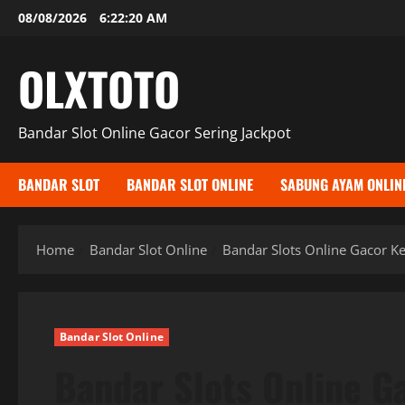
Skip
08/08/2026
6:22:21 AM
to
content
OLXTOTO
Bandar Slot Online Gacor Sering Jackpot
BANDAR SLOT
BANDAR SLOT ONLINE
SABUNG AYAM ONLIN
Home
Bandar Slot Online
Bandar Slots Online Gacor K
Bandar Slot Online
Bandar Slots Online G