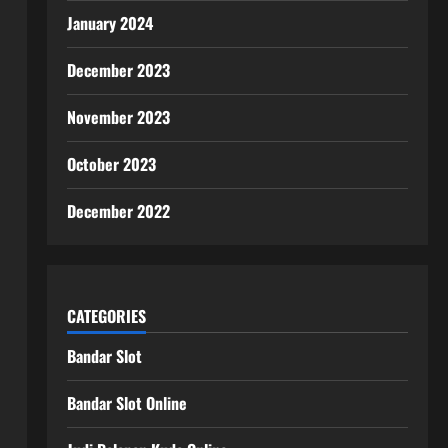
January 2024
December 2023
November 2023
October 2023
December 2022
CATEGORIES
Bandar Slot
Bandar Slot Online