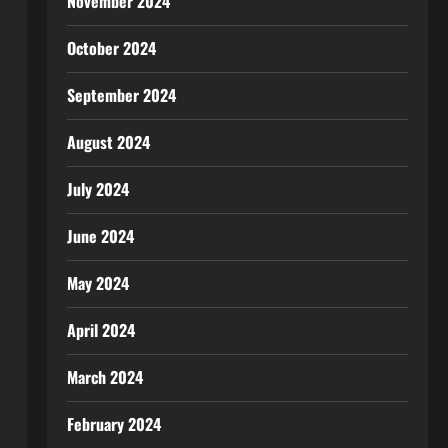
November 2024
October 2024
September 2024
August 2024
July 2024
June 2024
May 2024
April 2024
March 2024
February 2024