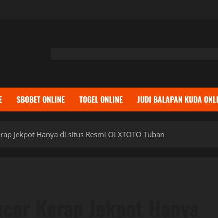
E
SBOBET ONLINE
TOGEL ONLINE
JUDI BALAPAN KUDA ONL
erap Jekpot Hanya di situs Resmi OLXTOTO Tuban
acor Kerap Jekpot Hanya