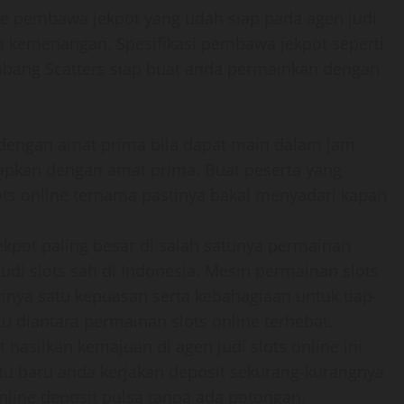
re pembawa jekpot yang udah siap pada agen judi
da kemenangan. Spesifikasi pembawa jekpot seperti
bang Scatters siap buat anda permainkan dengan
dengan amat prima bila dapat main dalam jam
apkan dengan amat prima. Buat peserta yang
slots online ternama pastinya bakal menyadari kapan
kpot paling besar di salah satunya permainan
judi slots sah di Indonesia. Mesin permainan slots
inya satu kepuasan serta kebahagiaan untuk tiap-
 diantara permainan slots online terhebat.
 hasilkan kemajuan di agen judi slots online ini
 itu baru anda kerjakan deposit sekurang-kurangnya
line deposit pulsa tanpa ada potongan.