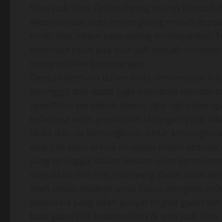
Situs Judi Slots Online Paling murah Deposit 
Web-site judi slots online paling murah depos
miliki nilai jekpot yang paling menakjubkan.
beberapa ratus juta bisa jadi sebuah motivasi
menghasilkan kemenangan.
Dengan bermain dalam slots demonstrasi leb
terunggul dan dapat juga membuat sesuatu
spesifikasi penyebab jekpot. Apa lagi bebera
beberapa ratus permainan lapangan yang udah 
Maka dari itu kemungkinan besar kemungkinan
web judi slots online ini dapat makin terbuk
yang terunggul dalam feature slots demonstra
spesifikasi live chat slots yang dapat anda ak
Akan tetapi awalnya anda harus mengerti provi
Indonesia yang udah punyai tingkat gacor san
buat gapai titik keberhasilan di web judi slot