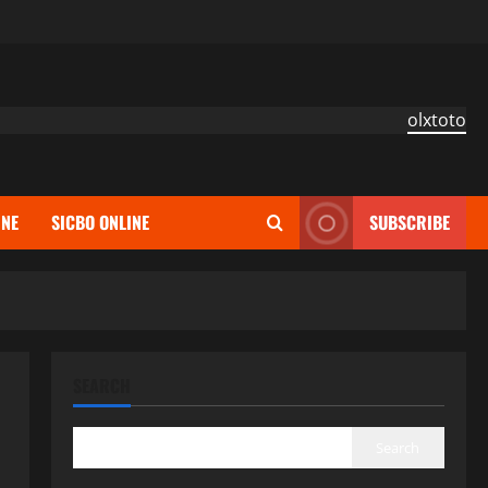
olxtoto
INE
SICBO ONLINE
SUBSCRIBE
SEARCH
Search