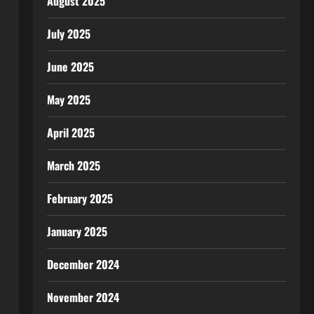
August 2025
July 2025
June 2025
May 2025
April 2025
March 2025
February 2025
January 2025
December 2024
November 2024