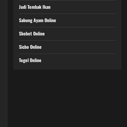
Judi Tembak Ikan
Sabung Ayam Online
Sbobet Online
Sicbo Online
Togel Online