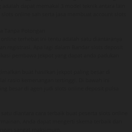
g adalah dapat memakai 3 model teknik antara lain
i slots online sah serta jasa membuat account slots
lsa Tanpa Potongan
line terhebat ini tentu adalah satu diantaranya
n registrasi. Apa lagi dalam Bandar slots deposit
fikasi pembawa Jekpot yang dapat anda padukan
imalkan buat hasilkan jekpot paling besar di
lai rasio kemenangan tertinggi. Di bawah ini
ng besar di agen judi slots online deposit pulsa
atu diantara cara terbaik buat peserta slots online
ermainan. Anda dapat mengerti skema terbaik dan
enangan sangat maksimum.