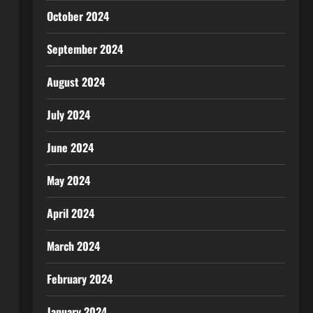
October 2024
September 2024
August 2024
July 2024
June 2024
May 2024
April 2024
March 2024
February 2024
January 2024