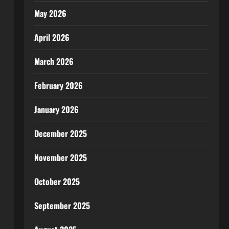
May 2026
April 2026
March 2026
February 2026
January 2026
December 2025
November 2025
October 2025
September 2025