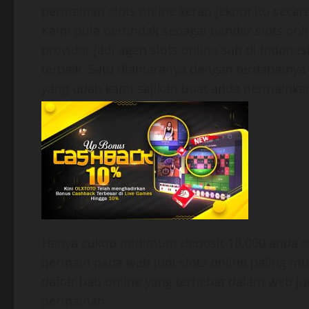
permainan slots online kerap jekpot itu seca
Kami pula bertindak sebagai bandar slots onl
provider jadi agen slots online sah di Indon
terbaik. Satu diantaranya dengan terdapatnya
yang udah kami sajikan buat anda permainka
Hanya cukup minimum deposit 10.000 anda siap
bermain pada web judi slots online paling mu
daftar bab online yang terhebat dalam web ju
permainan.