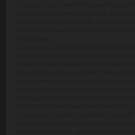
Situs Judi Slots Online Paling murah Deposit 
Web judi slots online paling murah deposit p
nilai jekpot yang paling hebat. Udah tersiap
juta menjadi sebuah motivasi berlebihan buat
kemenangan.
Dengan main di slots demonstrasi terlebih du
bisa juga membuat suatu surprise dengan m
jekpot. Manalagi beberapa ratus permainan sl
permainan lapangan yang telah mempunyai nila
Hingga kemungkinan besar kesempatan anda 
slots online ini akan lebih terbuka lumayan 
terunggul di spek slots demonstrasi namun jug
live chat slots yang dapat anda akses terlebih
Tapi sebelumnya anda mesti ketahui provider 
Indonesia yang udah punya tingkat gacor san
maksimum untuk menggapai titik keberhasilan