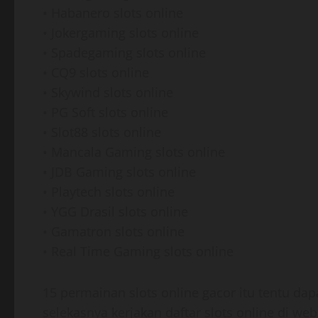
• Habanero slots online
• Jokergaming slots online
• Spadegaming slots online
• CQ9 slots online
• Skywind slots online
• PG Soft slots online
• Slot88 slots online
• Mancala Gaming slots online
• JDB Gaming slots online
• Playtech slots online
• YGG Drasil slots online
• Gamatron slots online
• Real Time Gaming slots online
15 permainan slots online gacor itu tentu dap
selekasnya kerjakan daftar slots online di web