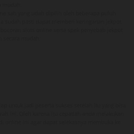
ra mudah.
ine sah yang udah dipilih oleh beberapa puluh
esia sudah pasti dapat memberi keringanan jekpot
 bocoran slots online serta spek penyebab jekpot
n secara mudah.
 untuk jadi peserta sukses setelah itu yang bisa
rah ini. Oleh karena itu cepatlah anda melakukan
di online ini agar dapat selekasnya membuka ke