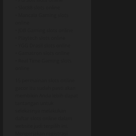
• PG Soft slots online
• Slot88 slots online
• Mancala Gaming slots
online
• JDB Gaming slots online
• Playtech slots online
• YGG Drasil slots online
• Gamatron slots online
• Real Time Gaming slots
online
15 permainan slots online
gacor itu sudah pasti akan
membikin Anda lebih dapat
tantangan untuk
selekasnya melakukan
daftar slots online dalam
website judi terpilih ini.
Mengerjakan registrasi