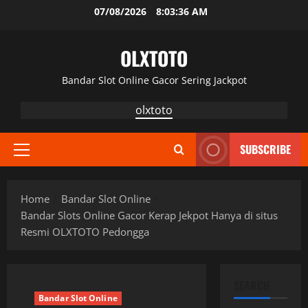
Skip
07/08/2026
8:03:37 AM
to
content
OLXTOTO
Bandar Slot Online Gacor Sering Jackpot
olxtoto
SUBSCRIBE
Primary
Menu
Home
Bandar Slot Online
Bandar Slots Online Gacor Kerap Jekpot Hanya di situs
Resmi OLXTOTO Pedongga
SEARCH
Bandar Slot Online