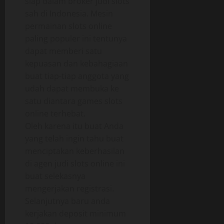
siap dalam broker judi slots
sah di Indonesia. Mesin
permainan slots online
paling populer ini tentunya
dapat memberi satu
kepuasan dan kebahagiaan
buat tiap-tiap anggota yang
udah dapat membuka ke
satu diantara games slots
online terhebat.
Oleh karena itu buat Anda
yang telah ingin tahu buat
menciptakan keberhasilan
di agen judi slots online ini
buat selekasnya
mengerjakan registrasi.
Selanjutnya baru anda
kerjakan deposit minimum