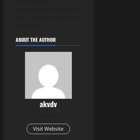
10.000 dengan
memanfaatkan model slots
online deposit pulsa tanpa
potongan.
ABOUT THE AUTHOR
akvdv
Administrator
Visit Website
View All Posts