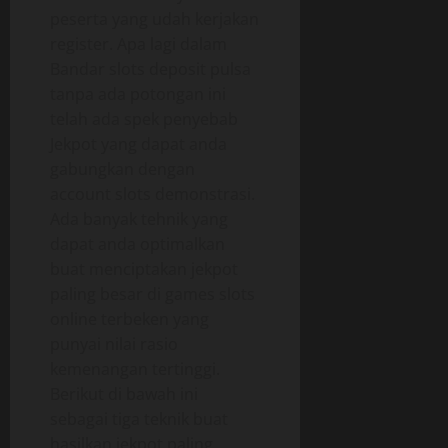
peserta yang udah kerjakan
register. Apa lagi dalam
Bandar slots deposit pulsa
tanpa ada potongan ini
telah ada spek penyebab
Jekpot yang dapat anda
gabungkan dengan
account slots demonstrasi.
Ada banyak tehnik yang
dapat anda optimalkan
buat menciptakan jekpot
paling besar di games slots
online terbeken yang
punyai nilai rasio
kemenangan tertinggi.
Berikut di bawah ini
sebagai tiga teknik buat
hasilkan jekpot paling