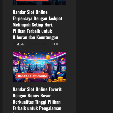
Bandar Slot Online
Terpercaya Dengan Jackpot
Melimpah Setiap Hari,
Pilihan Terbaik untuk
Hiburan dan Keuntungan
akvdv
11/07/2026
0
Bandar Slot Online
Bandar Slot Online Favorit
Dengan Bonus Besar
Berkualitas Tinggi Pilihan
Terbaik untuk Pengalaman