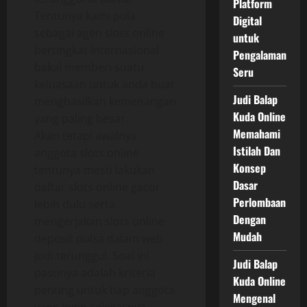
Platform
Tentunya kami pula
Digital
sebagai agen slots online
untuk
bertingkat Internasional
Pengalaman
bakal memberi suatu
Seru
keluasaan untuk anda buat
Judi Balap
menghasilkan kemenangan
Kuda Online
yang paling besar.
Memahami
Akan tetapi awalnya
Istilah Dan
anggota slots online
Konsep
tentunya mesti lakukan
Dasar
daftar slots online gacor
Perlombaan
lebih dulu serta
Dengan
mengerjakan slots online
Mudah
deposit pulsa dalam web
judi terunggul. Soal ini
Judi Balap
pastinya adalah kriteria
Kuda Online
penting untuk tiap anggota
Mengenal