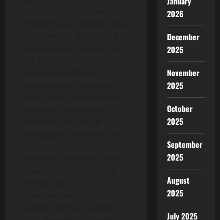
January
Situs Judi Slots Online
2026
Paling murah Deposit Pulsa
Web-site judi slots online
December
paling murah deposit pulsa
2025
telah demikian terkenal di
November
Indonesia lantaran
2025
mempunyai nilai jekpot
yang paling mengagumkan.
October
Udah tersiapnya nilai
2025
kemenangan sampai
menggapai beberapa ratus
September
juta dapat menjadi sebuah
2025
motivasi berlebihan untuk
peserta slots online buat
August
menghasilkan
2025
kemenangan.
Dengan bermain dalam
July 2025