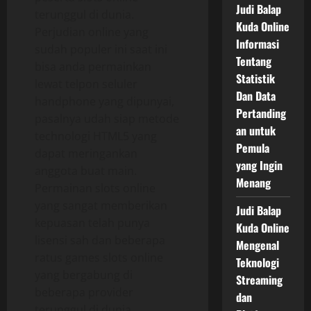
Judi Balap
terunggul di dunia.
Kuda Online
Perjudian online yang
Informasi
sudah populer ini saat ini
Tentang
bisa anda permainkan
Statistik
lewat telpon seluler
Dan Data
handphone yang dipunyai,
Pertanding
pasalnya udah siap metode
an untuk
technologi HTML5 yang
Pemula
dapat meringankan
yang Ingin
anggota buat main.
Menang
Permainan slots online
yang sangat memberikan
Judi Balap
kepuasan telah punya
Kuda Online
lisensi sah dan beberapa
Mengenal
ratus games slots online
Teknologi
yang bergabung di
Streaming
beberapa provider
dan
terunggul di dunia.