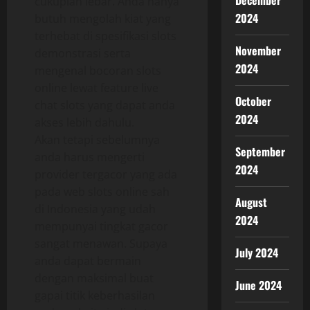
December
cukuplah lebar. Anda hanya
2024
butuh mengolah kiat yang
terhebat di spesifikasi slots
November
demonstrasi serta
2024
mengenal bocoran slots
online lewat feature live
October
chat slots yang dapat anda
2024
akses lebih dahulu.
Akan tetapi sebelumnya
September
anda harus mengerti
2024
provider tergacor yang ada
pada web slots online sah
August
di Indonesia yang udah
2024
mempunyai tingkat gacor
sangat menawan. Supaya
July 2024
anda dapat bermain
dengan maksimal buat
June 2024
gapai titik keberhasilan