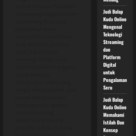
terbaik di dunia. Perjudian
Judi Balap
online yang sangat populer
Kuda Online
ini sekarang bisa anda
Mengenal
permainkan lewat
Teknologi
smartphone handphone
Streaming
yang dipunyai, pasalnya
dan
udah siap struktur
Platform
tehnologi HTML5 yang
Digital
dapat membantu anggota
untuk
untuk bermain.
Pengalaman
Games slots online yang
Seru
sangat mengesankan udah
punyai lisensi sah dan
Judi Balap
beberapa ratus games
Kuda Online
slots online yang
Memahami
berkumpul di banyak
Istilah Dan
provider terbaik di dunia.
Konsep
Sudah pasti kami pula