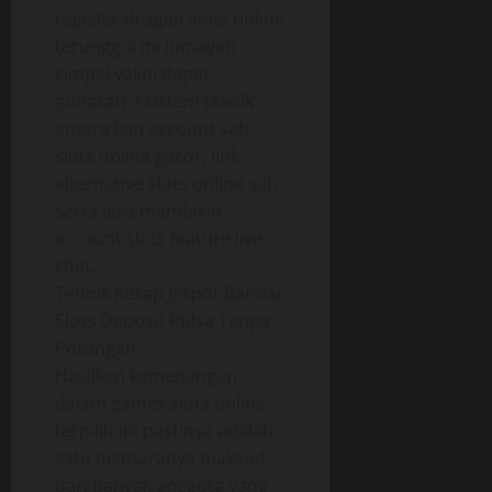
register di agen slots online
terunggul ini lumayan
simpel yakni dapat
gunakan 3 sistem teknik
antara lain account sah
slots online gacor, link
alternative slots online sah
serta jasa membikin
account slots feature live
chat.
Tehnik Kerap Jekpot Bandar
Slots Deposit Pulsa Tanpa
Potongan
Hasilkan kemenangan
dalam games slots online
terpilih ini pastinya adalah
satu diantaranya maksud
dari banyak anggota yang