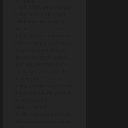
gampang.
• Main di jam peruntungan
Paling akhir Anda dapat
raih kemenangan dengan
benar-benar prima bila
dapat bermain dalam jam
keberuntungan permainan
yang udah kami siapkan
dengan sangatlah prima.
Buat anggota yang main
secara konstan serta aktif
di agen judi slots online
paling populer sudah pasti
dapat mendalami kapan itu
tersedianya jam
keberuntungan.
Itu dia 3 metoda panduan
untuk menciptakan jekpot