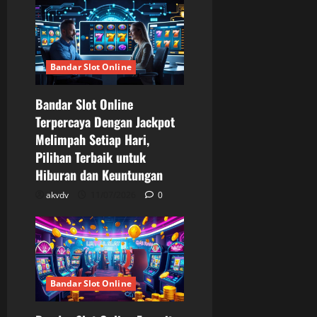
Bandar Slot Online
Bandar Slot Online
Terpercaya Dengan Jackpot
Melimpah Setiap Hari,
Pilihan Terbaik untuk
Hiburan dan Keuntungan
akvdv
11/07/2026
0
Bandar Slot Online