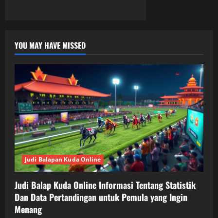
YOU MAY HAVE MISSED
Judi Balapan Kuda Online
Judi Balap Kuda Online Informasi Tentang Statistik
Dan Data Pertandingan untuk Pemula yang Ingin
Menang