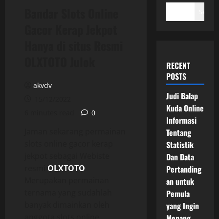
Bandar Slots Online
Search
Gacor Kerap Jekpot
Hanya di situs Resmi
OLXTOTO Julok
RECENT
POSTS
akvdv
Judi Balap
15/12/2022
Kuda Online
6 minutes read
0
Informasi
Jaman sekarang permainan
Tentang
slots online gacor kerap
Statistik
jekpot sebagai Webiste
Dan Data
resmi
OLXTOTO
Pertanding
Merupakan permainan
an untuk
ternama yang sudahlah
Pemula
banyak dimainkan oleh
yang Ingin
anggota slots online
Menang