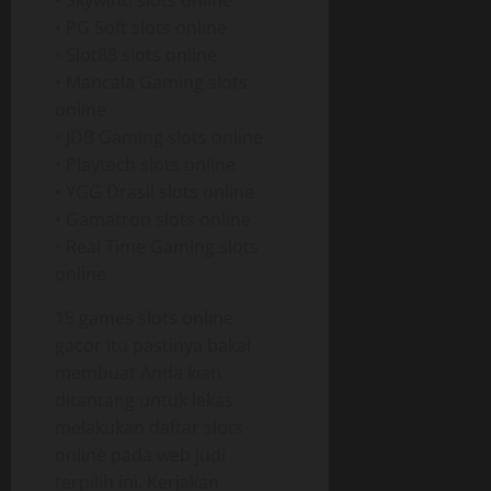
• Skywind slots online
• PG Soft slots online
• Slot88 slots online
• Mancala Gaming slots
online
• JDB Gaming slots online
• Playtech slots online
• YGG Drasil slots online
• Gamatron slots online
• Real Time Gaming slots
online
15 games slots online
gacor itu pastinya bakal
membuat Anda kian
ditantang untuk lekas
melakukan daftar slots
online pada web judi
terpilih ini. Kerjakan