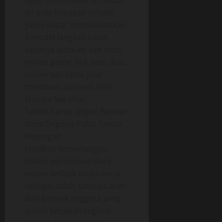
agen slots online terhebat
ini pula lumayan simpel
yakni dapat memanfaatkan
3 model langkah salah
satunya account sah slots
online gacor, link opsi slots
online sah serta jasa
membuat account slots
feature live chat.
Teknik Kerap Jekpot Bandar
Slots Deposit Pulsa Tanpa
Potongan
Hasilkan kemenangan
dalam permainan slots
online terbaik ini pastinya
sebagai salah satunya arah
dari banyak anggota yang
sudah kerjakan register.