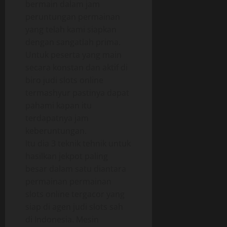
bermain dalam jam
peruntungan permainan
yang telah kami siapkan
dengan sangatlah prima.
Untuk peserta yang main
secara konstan dan aktif di
biro judi slots online
termashyur pastinya dapat
pahami kapan itu
terdapatnya jam
keberuntungan.
Itu dia 3 teknik tehnik untuk
hasilkan jekpot paling
besar dalam satu diantara
permainan permainan
slots online tergacor yang
siap di agen judi slots sah
di Indonesia. Mesin