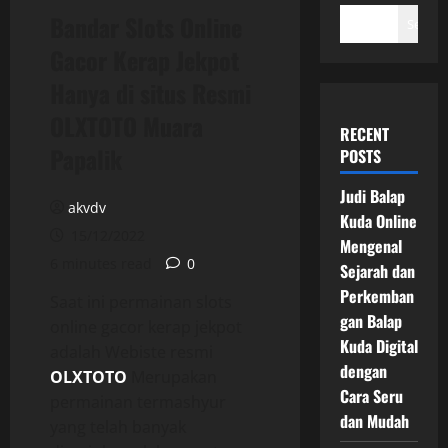
Bandar Slots Online
Search
Gacor Kerap Jekpot
Hanya di situs Resmi
OLXTOTO Muara
RECENT
Papalik
POSTS
Judi Balap
akvdv
Kuda Online
15/12/2022
Mengenal
6 minutes read
0
Sejarah dan
Perkemban
Saat ini permainan slots
gan Balap
online gacor kerap jekpot
Kuda Digital
adalah Webiste resmi
dengan
OLXTOTO
Merupakan
Cara Seru
permainan termashyur
dan Mudah
yang telah banyak