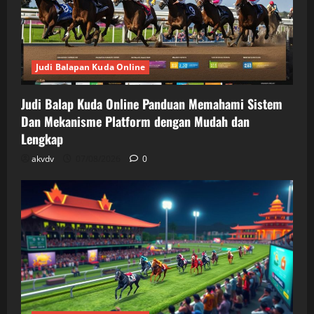
Judi Balapan Kuda Online
Judi Balap Kuda Online Panduan Memahami Sistem
Dan Mekanisme Platform dengan Mudah dan
Lengkap
akvdv
07/08/2026
0