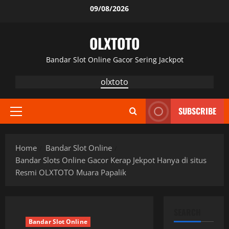
Skip
09/08/2026
to
content
OLXTOTO
Bandar Slot Online Gacor Sering Jackpot
olxtoto
SUBSCRIBE
Primary
Menu
Home
Bandar Slot Online
Bandar Slots Online Gacor Kerap Jekpot Hanya di situs
Resmi OLXTOTO Muara Papalik
SEARCH
Bandar Slot Online