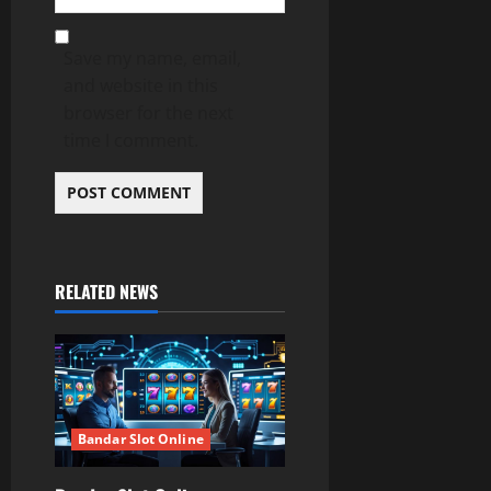
Save my name, email,
and website in this
browser for the next
time I comment.
RELATED NEWS
Bandar Slot Online