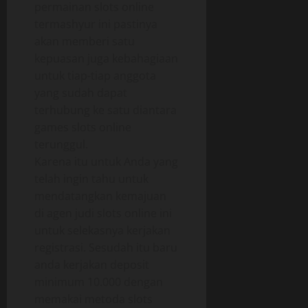
permainan slots online
termashyur ini pastinya
akan memberi satu
kepuasan juga kebahagiaan
untuk tiap-tiap anggota
yang sudah dapat
terhubung ke satu diantara
games slots online
terunggul.
Karena itu untuk Anda yang
telah ingin tahu untuk
mendatangkan kemajuan
di agen judi slots online ini
untuk selekasnya kerjakan
registrasi. Sesudah itu baru
anda kerjakan deposit
minimum 10.000 dengan
memakai metoda slots