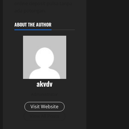
online deposit pulsa tanpa
ada potongan.
ABOUT THE AUTHOR
akvdv
Administrator
Visit Website
View All Posts