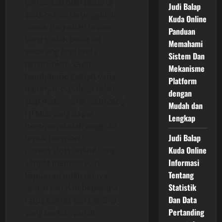
dimainkan oleh peserta
Judi Balap
slots online terunggul di
Kuda Online
dunia. Perjudian online
Panduan
yang sudah tenar ini
Memahami
sekarang bisa anda
Sistem Dan
permainkan lewat
Mekanisme
handphone gadget yang
Platform
dipunyai, pasalnya telah
dengan
siap mekanisme technologi
Mudah dan
HTML5 yang dapat
Lengkap
mempermudah anggota
Judi Balap
untuk bermain.
Kuda Online
Games slots online yang
Informasi
sangat memberikan
Tentang
kepuasan udah punya
Statistik
lisensi sah dan beberapa
Dan Data
ratus games slots online
Pertanding
yang berkumpul di