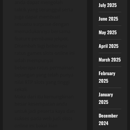
anda dapat mengolah
July 2025
taktik yang terunggul serta
juga dapat membuat
June 2025
sesuatu surprise dengan
memadukannya bersama
May 2025
feature pembawa jekpot.
April 2025
Ditambah lagi beberapa
ratus games slots online ini
March 2025
udah mempunyai
beberapa ratus permainan
February
lapangan yang telah punya
2025
nilai RTP slots yang tinggi
sekali.
January
Maka dari itu kemungkinan
2025
besar kesempatan anda
untuk jadi peserta kaya dan
December
sukses pada web judi slots
2024
online ini bakal kian