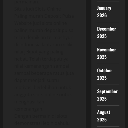
permainan.
January
Situs Judi Slots Online
2026
Paling murah Deposit Pulsa
Website judi slots online
December
paling murah deposit pulsa
2025
telah demikian termashyur
di Indonesia lantaran miliki
November
nilai jekpot yang paling
2025
hebat. Telah terdapatnya
nilai kemenangan sampai
October
sampai beberapa ratus juta
2025
dapat menjadi suatu
motivasi berlebihan untuk
September
anggota slots online untuk
2025
menghasilkan
kemenangan.
August
Dengan bermain di slots
2025
demonstrasi lebih dahulu