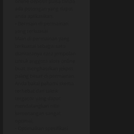
online deposit pulsa tanpa
ada potongan yang dapat
anda aplikasikan.
• Bermain di permainan
yang terkuasai
Main di permainan yang
terkuasai sebagai satu
diantaranya cara jempolan
untuk anggota slots online
buat menghasilkan jekpot
paling besar di permainan.
Anda bakal pahami skema
terhebat dan taktik
tergacor yang dapat
mendatangkan nilai
kemenangan sangat
optimal.
• Optimalkan spesifikasi