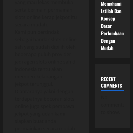
yang mau lekas membuka
Memahami
serta bermain permainan
Istilah Dan
slots online kerap jekpot itu
Konsep
secara mudah.
Dasar
Kami pun bertindak
Perlombaan
sebagai bandar slots online
Dengan
sah yang sudah dipilih oleh
Mudah
beberapa puluh provider
jadi agen slots online sah di
Indonesia tentu akan
memberi kelapangan
RECENT
jekpot terunggul.
COMMENTS
Diantaranya yakni dengan
No
terdapatnya bocoran slots
comments
online juga spek pembawa
to show.
jekpot yang udah kami
siapkan buat anda
permainkan secara mudah.