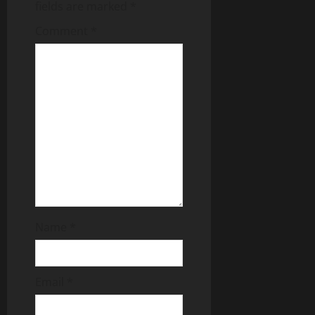
a
fields are marked
*
t
Comment
*
i
o
n
Name
*
Email
*