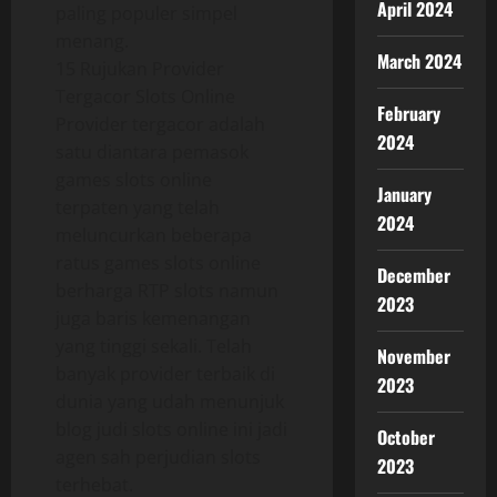
April 2024
paling populer simpel
menang.
March 2024
15 Rujukan Provider
Tergacor Slots Online
February
Provider tergacor adalah
2024
satu diantara pemasok
games slots online
January
terpaten yang telah
2024
meluncurkan beberapa
ratus games slots online
December
berharga RTP slots namun
2023
juga baris kemenangan
yang tinggi sekali. Telah
November
banyak provider terbaik di
2023
dunia yang udah menunjuk
blog judi slots online ini jadi
October
agen sah perjudian slots
2023
terhebat.