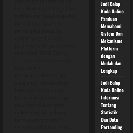
oleh anggota slots online
Judi Balap
terpilih di dunia. Perjudian
Kuda Online
online yang sudah populer
Panduan
ini saat ini bisa anda
Memahami
permainkan lewat hp
Sistem Dan
gadget yang dipunyai,
Mekanisme
pasalnya telah ada metode
Platform
technologi HTML5 yang
dengan
dapat membantu peserta
Mudah dan
untuk main.
Lengkap
Permainan slots online
Judi Balap
yang amat memberikan
Kuda Online
kepuasan udah punya
Informasi
lisensi sah dan beberapa
Tentang
ratus permainan slots
Statistik
online yang bergabung di
Dan Data
bermacam provider
Pertanding
terunggul di dunia. Tentu