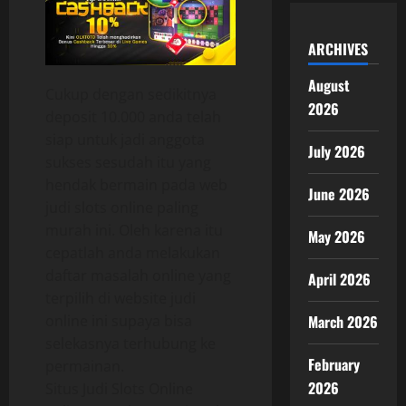
ARCHIVES
August
Cukup dengan sedikitnya
2026
deposit 10.000 anda telah
siap untuk jadi anggota
July 2026
sukses sesudah itu yang
hendak bermain pada web
June 2026
judi slots online paling
murah ini. Oleh karena itu
May 2026
cepatlah anda melakukan
daftar masalah online yang
April 2026
terpilih di website judi
March 2026
online ini supaya bisa
selekasnya terhubung ke
February
permainan.
2026
Situs Judi Slots Online