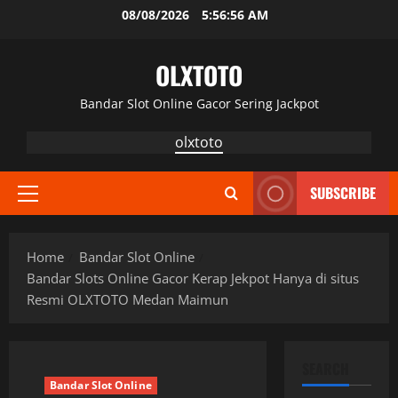
Skip
08/08/2026
5:56:57 AM
to
content
OLXTOTO
Bandar Slot Online Gacor Sering Jackpot
olxtoto
SUBSCRIBE
Primary
Menu
Home
Bandar Slot Online
Bandar Slots Online Gacor Kerap Jekpot Hanya di situs
Resmi OLXTOTO Medan Maimun
SEARCH
Bandar Slot Online