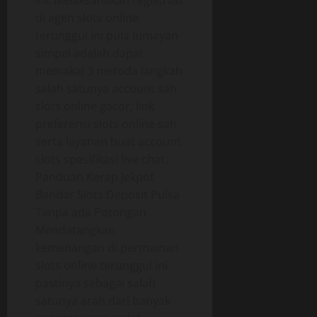
ini. Melaksanakan registrasi
di agen slots online
terunggul ini pula lumayan
simpel adalah dapat
memakai 3 metoda langkah
salah satunya account sah
slots online gacor, link
preferensi slots online sah
serta layanan buat account
slots spesifikasi live chat.
Panduan Kerap Jekpot
Bandar Slots Deposit Pulsa
Tanpa ada Potongan
Mendatangkan
kemenangan di permainan
slots online terunggul ini
pastinya sebagai salah
satunya arah dari banyak