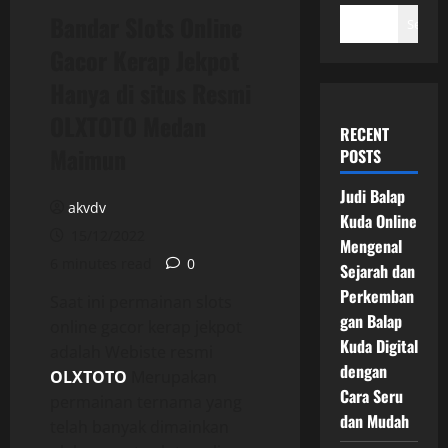
Bandar Slots Online
Search
Gacor Kerap Jekpot
Hanya di situs Resmi
OLXTOTO Medan
RECENT
Maimun
POSTS
Judi Balap
akvdv
Kuda Online
15/12/2022
Mengenal
6 minutes read
0
Sejarah dan
Perkemban
Saat ini permainan slots
gan Balap
online gacor kerap jekpot
Kuda Digital
adalah Webiste resmi
dengan
OLXTOTO
Merupakan
Cara Seru
permainan ternama yang
dan Mudah
telah banyak dimainkan