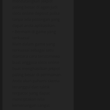
mendatangkan jekpot
paling besar di agen judi
slots online deposit pulsa
tanpa ada potongan yang
dapat anda aplikasikan.
• Bermain di game yang
terkuasai
Main dalam game yang
terkuasai sebagai satu
diantara cara teristimewa
buat anggota slots online
buat menghasilkan jekpot
paling besar di permainan.
Anda akan pahami skema
terunggul dan taktik
tergacor yang dapat
menciptakan nilai
kemenangan sangat