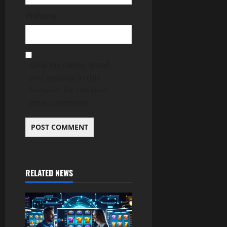
Website
Save my name, email,
and website in this
browser for the next
time I comment.
RELATED NEWS