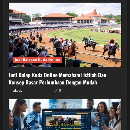
Judi Balapan Kuda Online
Judi Balap Kuda Online Memahami Istilah Dan
Konsep Dasar Perlombaan Dengan Mudah
akvdv
04/08/2026
0