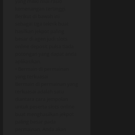
yang miliki nilai rasio
kemenangan tertinggi.
Berikut di bawah ini
sebagai tiga teknik buat
hasilkan jekpot paling
besar di agen judi slots
online deposit pulsa tiada
potongan yang dapat anda
aplikasikan.
• Bermain di permainan
yang terkuasai
Bermain di permainan yang
terkuasai adalah satu
diantara cara jempolan
untuk peserta slots online
buat menghasilkan jekpot
paling besar pada
permainan. Anda akan