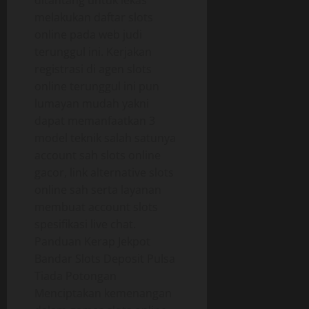
ditantang untuk lekas
melakukan daftar slots
online pada web judi
terunggul ini. Kerjakan
registrasi di agen slots
online terunggul ini pun
lumayan mudah yakni
dapat memanfaatkan 3
model teknik salah satunya
account sah slots online
gacor, link alternative slots
online sah serta layanan
membuat account slots
spesifikasi live chat.
Panduan Kerap Jekpot
Bandar Slots Deposit Pulsa
Tiada Potongan
Menciptakan kemenangan