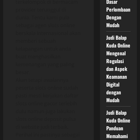
Dasar
terkelompok di bermacam
Perlombaan
provider terunggul di
Dengan
dunia. Tentu kami pula
Mudah
sebagai agen slots online
berskala Internasional akan
Judi Balap
memberi sebuah
Kuda Online
kelapangan untuk anda
Mengenal
buat menghasilkan
Regulasi
kemenangan yang paling
dan Aspek
besar.
Keamanan
Akan tetapi awalannya
Digital
peserta slots online sudah
dengan
pasti mesti kerjakan daftar
Mudah
slots online gacor terlebih
dulu namun juga lakukan
Judi Balap
slots online deposit pulsa
Kuda Online
di website judi terbaik.
Panduan
Perihal ini pastinya sebagai
Memahami