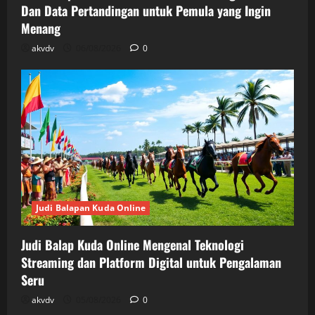
Dan Data Pertandingan untuk Pemula yang Ingin
Menang
akvdv
06/08/2026
0
Judi Balapan Kuda Online
Judi Balap Kuda Online Mengenal Teknologi
Streaming dan Platform Digital untuk Pengalaman
Seru
akvdv
05/08/2026
0