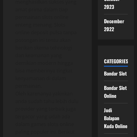
menghasilkan sukses yang
2023
amat prima dalam tiap
permainan slots online
December
enteng menang. Slots
2022
online deposit pulsa tanpa
potongan ini tentu akan
berikan skema tehnologi
dan keamanan yang
CATEGORIES
demikian modern hingga
bisa memberinya tingkat
Bandar Slot
kenyamanan di dalam
permainan.
Bandar Slot
Oleh karenanya yakinkan
Online
anda sudah tahu lebih dulu
provider yang terbaik juga
Judi
tergacor yang udah ada
Balapan
dalam games slots online
Kuda Online
paling populer ini. Berikut