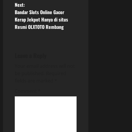
s
Next:
t
Bandar Slots Online Gacor
Kerap Jekpot Hanya di situs
n
Resmi OLXTOTO Rembang
a
v
Leave a Reply
i
Your email address will not
g
be published.
Required
fields are marked
*
a
Comment
*
t
i
o