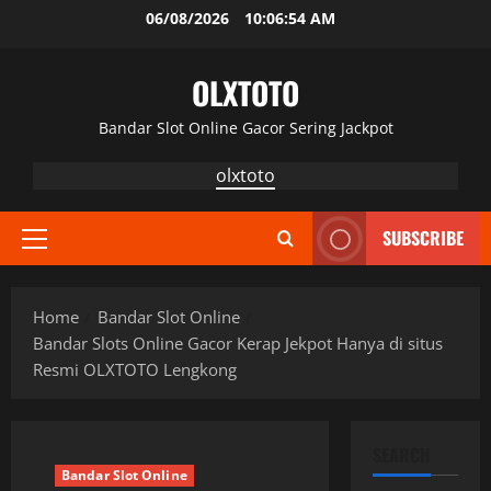
Skip
06/08/2026
10:06:55 AM
to
content
OLXTOTO
Bandar Slot Online Gacor Sering Jackpot
olxtoto
SUBSCRIBE
Primary
Menu
Home
Bandar Slot Online
Bandar Slots Online Gacor Kerap Jekpot Hanya di situs
Resmi OLXTOTO Lengkong
SEARCH
Bandar Slot Online