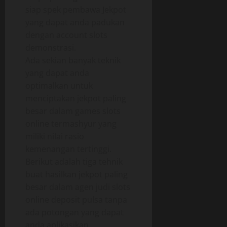
siap spek pembawa Jekpot
yang dapat anda padukan
dengan account slots
demonstrasi.
Ada sekian banyak teknik
yang dapat anda
optimalkan untuk
menciptakan jekpot paling
besar dalam games slots
online termashyur yang
miliki nilai rasio
kemenangan tertinggi.
Berikut adalah tiga tehnik
buat hasilkan jekpot paling
besar dalam agen judi slots
online deposit pulsa tanpa
ada potongan yang dapat
anda aplikasikan.