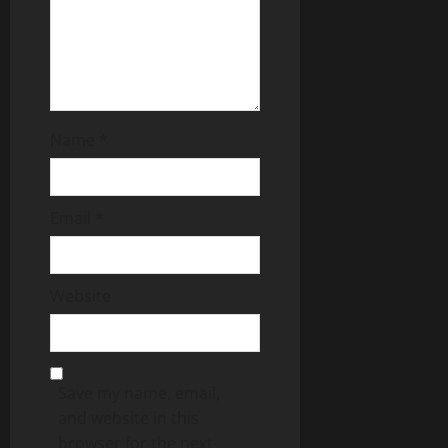
n
Name
*
Email
*
Website
Save my name, email,
and website in this
browser for the next