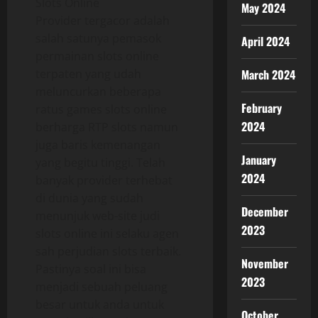
Slots Online
May 2024
Provider tergacor adalah
salah satunya pemasok
April 2024
permainan slots online
March 2024
terpaten yang udah
meluncurkan beberapa
February
ratus games slots online
2024
berharga RTP slots namun
juga baris kemenangan
January
yang begitu tinggi. Telah
2024
banyak provider terhebat
di dunia yang sudah
December
menunjuk web-site judi
2023
slots online ini selaku agen
sah perjudian slots terbaik.
November
Pastinya soal ini bisa
2023
menjadi sebuah peluang
besar untuk anda untuk
October