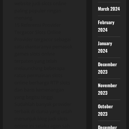
website judi slots online
March 2024
paling populer ringan
menang.
February
15 Referensi Provider
2024
Tergacor Slots Online
Provider tergacor sebagai
January
satu diantaranya pemasok
2024
games slots online
terpaten yang telah
December
melaunching beberapa
2023
ratus permainan slots
online berharga RTP slots
November
dan baris kemenangan
2023
yang begitu tinggi.
Sudahlah banyak provider
October
terbaik di dunia yang udah
2023
menunjuk blog judi slots
online ini selaku agen sah
December