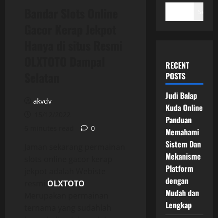
Bandar Slots Online
Search
Gacor Kerap Jekpot
Hanya di situs Resmi
OLXTOTO Dampal
RECENT
Selatan
POSTS
Judi Balap
akvdv
Kuda Online
15/12/2022
Panduan
6 minutes read
0
Memahami
Sistem Dan
Jaman sekarang permainan
Mekanisme
slots online gacor kerap
Platform
jekpot adalah Webiste
dengan
resmi
OLXTOTO
Mudah dan
Merupakan permainan
Lengkap
ternama yang sudahlah