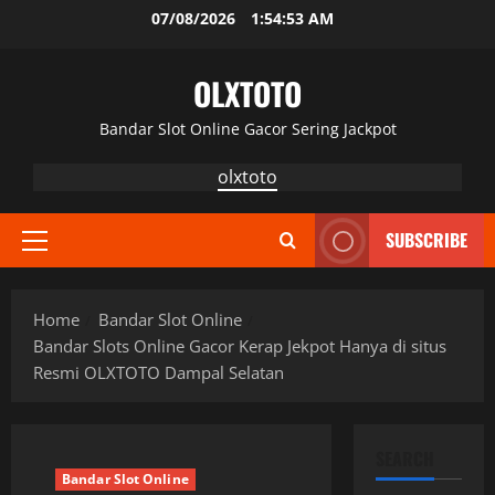
Skip
07/08/2026
1:54:54 AM
to
content
OLXTOTO
Bandar Slot Online Gacor Sering Jackpot
olxtoto
SUBSCRIBE
Primary
Menu
Home
Bandar Slot Online
Bandar Slots Online Gacor Kerap Jekpot Hanya di situs
Resmi OLXTOTO Dampal Selatan
SEARCH
Bandar Slot Online