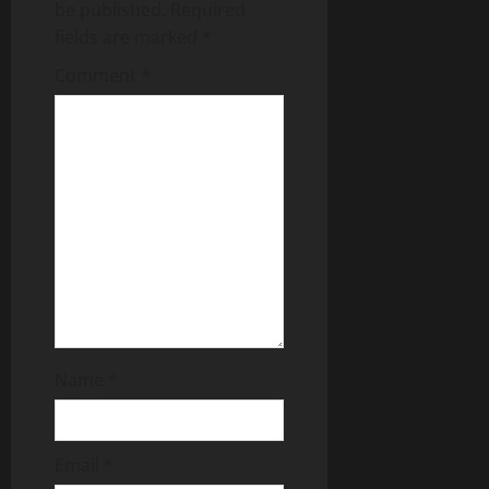
be published.
Required
a
fields are marked
*
t
Comment
*
i
o
n
Name
*
Email
*