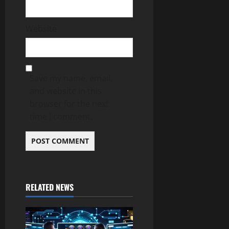
Website
Save my name, email,
and website in this
browser for the next
time I comment.
RELATED NEWS