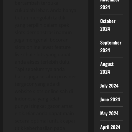
bertambah terbuka
2024
cukuplah lebar. Anda hanya
butuh mengolah taktik
October
yang terpilih dalam spek
2024
slots demonstrasi namun
juga mengenali bocoran
September
slots online lewat feature
2024
live chat slots yang dapat
anda akses terlebih dulu.
August
Tapi sebelumnya anda
2024
harus juga ketahui provider
tergacor yang ada di
July 2024
website slots online sah di
Indonesia yang telah
June 2024
punyai tingkat gacor amat
May 2024
elok. Biar anda dapat main
secara optimal untuk capai
April 2024
titik keberhasilan pada