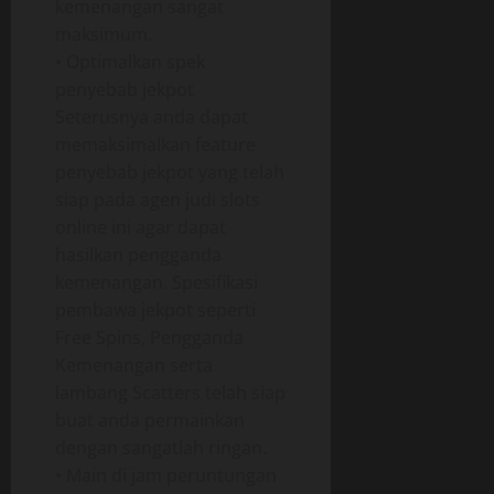
kemenangan sangat
maksimum.
• Optimalkan spek
penyebab jekpot
Seterusnya anda dapat
memaksimalkan feature
penyebab jekpot yang telah
siap pada agen judi slots
online ini agar dapat
hasilkan pengganda
kemenangan. Spesifikasi
pembawa jekpot seperti
Free Spins, Pengganda
Kemenangan serta
lambang Scatters telah siap
buat anda permainkan
dengan sangatlah ringan.
• Main di jam peruntungan