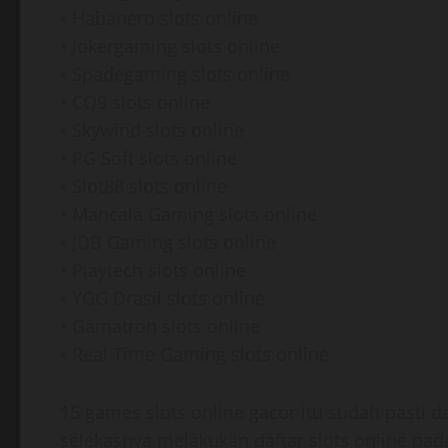
• Habanero slots online
• Jokergaming slots online
• Spadegaming slots online
• CQ9 slots online
• Skywind slots online
• PG Soft slots online
• Slot88 slots online
• Mancala Gaming slots online
• JDB Gaming slots online
• Playtech slots online
• YGG Drasil slots online
• Gamatron slots online
• Real Time Gaming slots online
15 games slots online gacor itu sudah pasti 
selekasnya melakukan daftar slots online pada