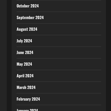
October 2024
September 2024
August 2024
July 2024
June 2024
May 2024
April 2024
March 2024
February 2024
January 2024