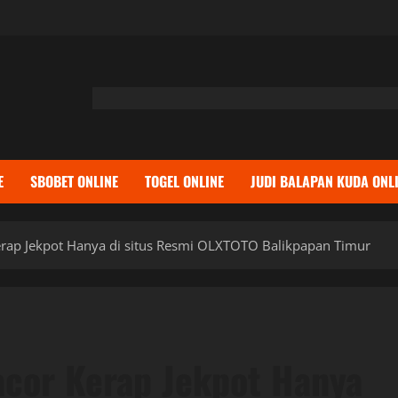
E
SBOBET ONLINE
TOGEL ONLINE
JUDI BALAPAN KUDA ONL
erap Jekpot Hanya di situs Resmi OLXTOTO Balikpapan Timur
acor Kerap Jekpot Hanya