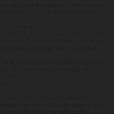
ayan simpel yakni dapat gunakan 3 sistem metode
link preferensi slots online sah serta layanan
lsa Tanpa Potongan
nline terhebat ini pastinya adalah satu diantara
n register. Manalagi dalam Bandar slots deposit
ture pembawa Jekpot yang dapat anda padukan
timalkan untuk menciptakan jekpot paling besar
yai nilai rasio kemenangan tertinggi. Berikut
 paling besar pada agen judi slots online deposit
ikan.
h satunya cara teristimewa untuk anggota slots
sar di dalam permainan. Anda akan pahami skema
datangkan nilai kemenangan amat optimal.