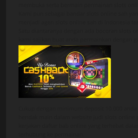
membuka serta bermain permainan slots onlin
Kami pun sebagai bandar slots online sah yan
menjadi agen slots online sah di Indonesia t
Satu diantaranya dengan ada bocoran slots on
kami sajikan buat anda permainkan dengan 
Cukup dengan minimum deposit 10.000 anda si
hendak main dalam website judi slots online 
kerjakan daftar bab online yang terhebat dala
terhubung ke permainan.