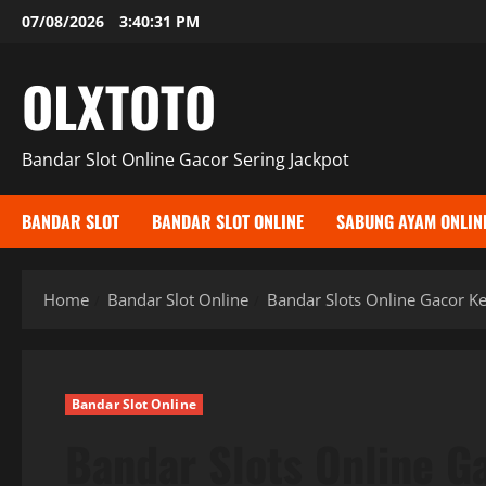
Skip
07/08/2026
3:40:32 PM
to
content
OLXTOTO
Bandar Slot Online Gacor Sering Jackpot
BANDAR SLOT
BANDAR SLOT ONLINE
SABUNG AYAM ONLIN
Home
Bandar Slot Online
Bandar Slots Online Gacor K
Bandar Slot Online
Bandar Slots Online G