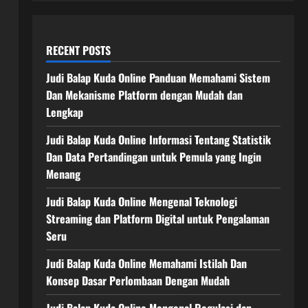
RECENT POSTS
Judi Balap Kuda Online Panduan Memahami Sistem
Dan Mekanisme Platform dengan Mudah dan
Lengkap
Judi Balap Kuda Online Informasi Tentang Statistik
Dan Data Pertandingan untuk Pemula yang Ingin
Menang
Judi Balap Kuda Online Mengenal Teknologi
Streaming dan Platform Digital untuk Pengalaman
Seru
Judi Balap Kuda Online Memahami Istilah Dan
Konsep Dasar Perlombaan Dengan Mudah