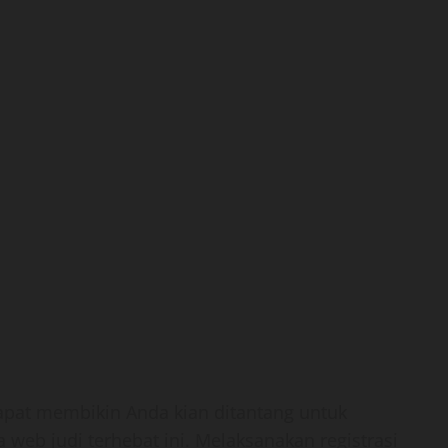
dapat membikin Anda kian ditantang untuk
 web judi terhebat ini. Melaksanakan registrasi