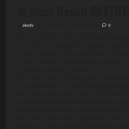
di situs Resmi OLXTOT
akvdv
15/12/2022
6 minutes read
0
Saat ini permainan slots online gacor kerap 
permainan paling populer yang telah banyak d
dunia. Perjudian online yang sudah termasyhu
seluler handphone yang dipunyai, pasalnya 
membantu peserta untuk bermain.
Permainan slots online yang amat memberika
ratus permainan slots online yang bergabung d
kami pula sebagai agen slots online berskala
anda untuk menghasilkan kemenangan yang p
Akan tetapi sebelumnya peserta slots online s
gacor lebih dulu namun juga lakukan slots onl
Masalah ini tentunya adalah persyaratan poko