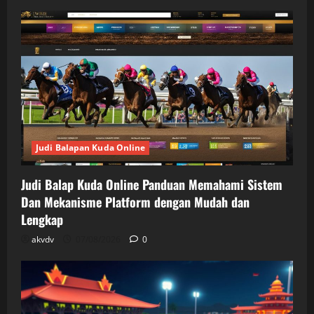
Judi Balapan Kuda Online
Judi Balap Kuda Online Panduan Memahami Sistem
Dan Mekanisme Platform dengan Mudah dan
Lengkap
akvdv
07/08/2026
0