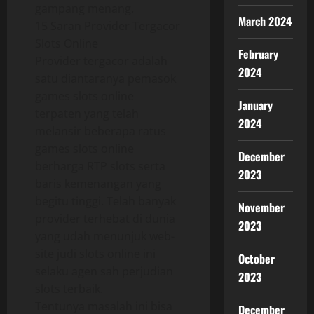
gampang menang.
March 2024
15 Saran Provider Tergacor
Slots Online
February
Provider tergacor adalah
2024
satu diantaranya pemasok
games slots online
January
terpaten yang telah
2024
melansir beberapa ratus
games slots online
December
berharga RTP slots serta
2023
baris kemenangan yang
begitu tinggi. Telah banyak
November
provider terhebat di dunia
2023
yang udah menunjuk web-
site judi slots online ini
October
selaku agen sah perjudian
2023
slots terbaik.
Tentunya masalah ini bisa
December