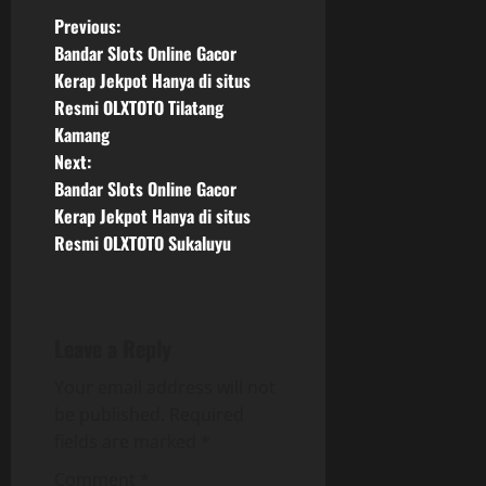
P
Previous:
Bandar Slots Online Gacor
o
Kerap Jekpot Hanya di situs
Resmi OLXTOTO Tilatang
s
Kamang
t
Next:
Bandar Slots Online Gacor
n
Kerap Jekpot Hanya di situs
Resmi OLXTOTO Sukaluyu
a
v
i
Leave a Reply
g
Your email address will not
be published.
Required
a
fields are marked
*
Comment
*