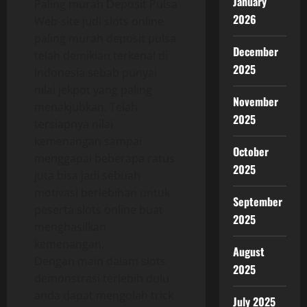
January
Paling murah Deposit Pulsa
2026
Web-site judi slots online
paling murah deposit pulsa
December
telah demikian terkenal di
2025
Indonesia sebab punyai
nilai jekpot yang paling
November
menakjubkan. Telah
2025
tersiapnya nilai
kemenangan sampai
October
menggapai beberapa ratus
2025
juta bisa jadi sebuah
motivasi berlebihan untuk
September
peserta slots online buat
2025
menghasilkan
kemenangan.
August
Dengan main dalam slots
2025
demonstrasi terlebih dulu
anda dapat mengolah trick
July 2025