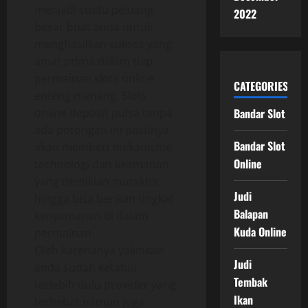
menjadi suatu peluang
2022
besar buat anda untuk
menghasilkan sukses yang
amat prima dalam tiap
permainan slots online
CATEGORIES
enteng menang. Slots
Bandar Slot
online deposit pulsa tanpa
ada potongan ini pastinya
Bandar Slot
akan memberi mekanisme
Online
technologi dan keamanan
yang demikian mutakhir
Judi
hingga bisa berikan tingkat
Balapan
kenyamanan di dalam
Kuda Online
permainan.
Oleh karenanya yakinkan
Judi
anda sudah ketahui
Tembak
terlebih dulu provider yang
Ikan
terhebat namun juga