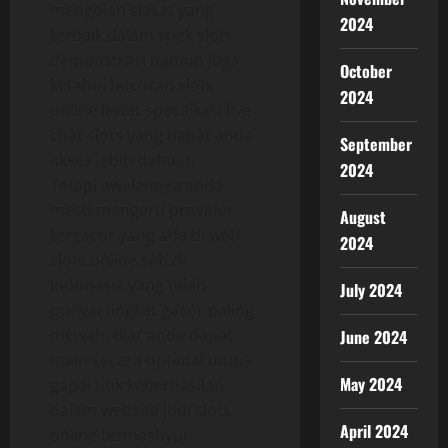
mengolah siasat yang
2024
terbaik dalam spek slots
demonstrasi namun juga
October
ketahui bocoran slots
2024
online lewat spesifikasi live
chat slots yang dapat anda
September
akses lebih dahulu.
2024
Tetapi awalannya anda
mesti mengerti provider
August
tergacor yang ada di web
2024
slots online sah di
Indonesia yang telah
July 2024
punyai tingkat gacor paling
mewah. Biar anda dapat
June 2024
main secara optimal untuk
May 2024
gapai titik keberhasilan
dalam website judi slots
April 2024
online termashyur