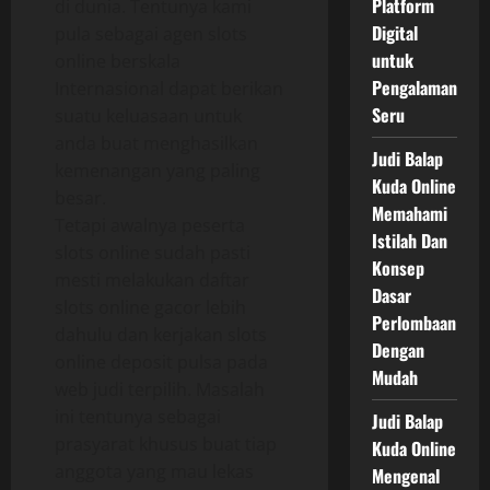
Platform
di dunia. Tentunya kami
Digital
pula sebagai agen slots
untuk
online berskala
Pengalaman
Internasional dapat berikan
Seru
suatu keluasaan untuk
anda buat menghasilkan
Judi Balap
kemenangan yang paling
Kuda Online
besar.
Memahami
Tetapi awalnya peserta
Istilah Dan
slots online sudah pasti
Konsep
mesti melakukan daftar
Dasar
slots online gacor lebih
Perlombaan
dahulu dan kerjakan slots
Dengan
online deposit pulsa pada
Mudah
web judi terpilih. Masalah
ini tentunya sebagai
Judi Balap
prasyarat khusus buat tiap
Kuda Online
anggota yang mau lekas
Mengenal