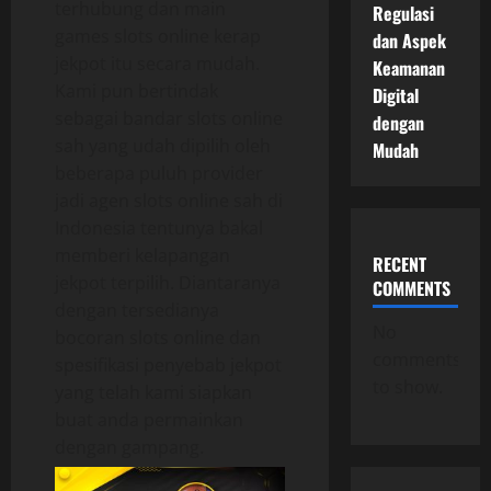
terhubung dan main
Regulasi
games slots online kerap
dan Aspek
jekpot itu secara mudah.
Keamanan
Kami pun bertindak
Digital
sebagai bandar slots online
dengan
sah yang udah dipilih oleh
Mudah
beberapa puluh provider
jadi agen slots online sah di
Indonesia tentunya bakal
memberi kelapangan
RECENT
jekpot terpilih. Diantaranya
COMMENTS
dengan tersedianya
No
bocoran slots online dan
comments
spesifikasi penyebab jekpot
to show.
yang telah kami siapkan
buat anda permainkan
dengan gampang.