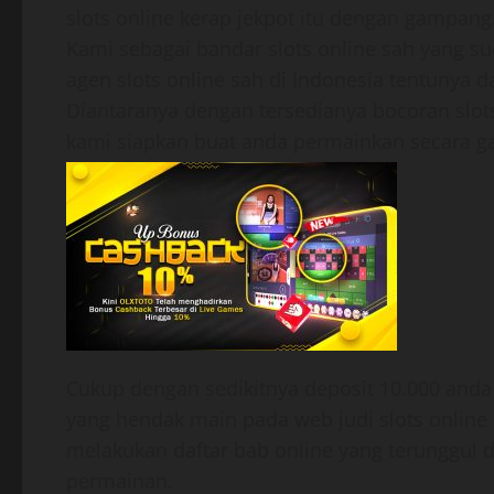
slots online kerap jekpot itu dengan gampang
Kami sebagai bandar slots online sah yang su
agen slots online sah di Indonesia tentunya 
Diantaranya dengan tersedianya bocoran slots
kami siapkan buat anda permainkan secara 
Cukup dengan sedikitnya deposit 10.000 anda 
yang hendak main pada web judi slots online
melakukan daftar bab online yang terunggul d
permainan.