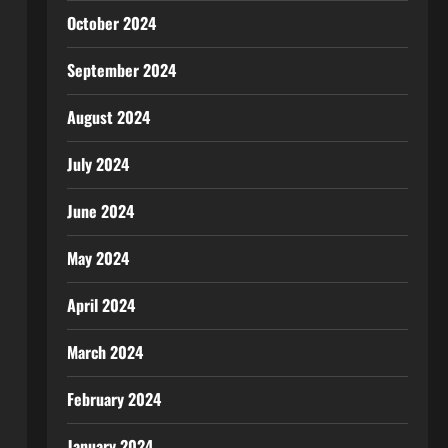
October 2024
September 2024
August 2024
July 2024
June 2024
May 2024
April 2024
March 2024
February 2024
January 2024