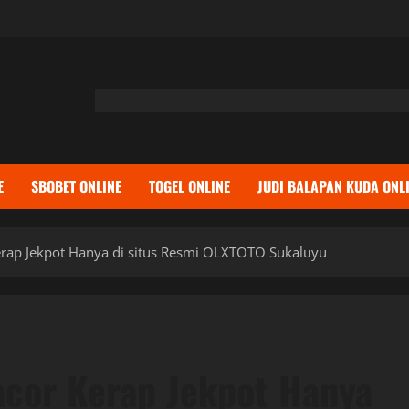
E
SBOBET ONLINE
TOGEL ONLINE
JUDI BALAPAN KUDA ONL
erap Jekpot Hanya di situs Resmi OLXTOTO Sukaluyu
acor Kerap Jekpot Hanya