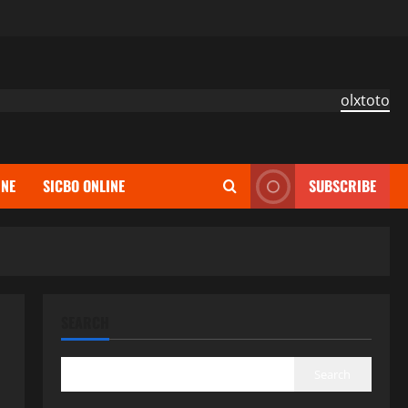
olxtoto
INE
SICBO ONLINE
SUBSCRIBE
SEARCH
Search