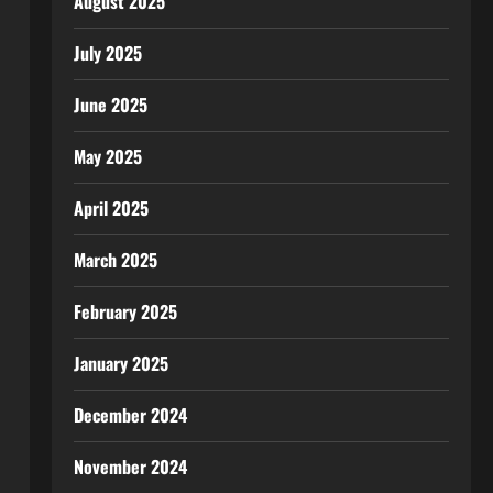
August 2025
July 2025
June 2025
May 2025
April 2025
March 2025
February 2025
January 2025
December 2024
November 2024