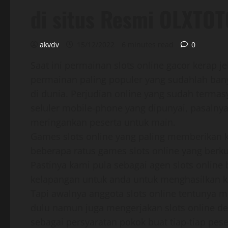
di situs Resmi OLXTO
akvdv
15/12/2022
6 minutes read
0
Saat ini permainan slots online gacor kerap 
permainan paling populer yang sudahlah bany
di dunia. Perjudian online yang sudah termasy
seluler mobile-phone yang dipunyai, pasalny
meringankan peserta untuk main.
Games slots online yang paling memberikan 
beberapa ratus games slots online yang berku
Pastinya kami pula sebagai agen slots online 
kelapangan untuk anda untuk menghasilkan k
Tapi awalnya anggota slots online tentunya me
dulu namun juga mengerjakan slots online depo
sebagai persyaratan pokok buat tiap-tiap pe