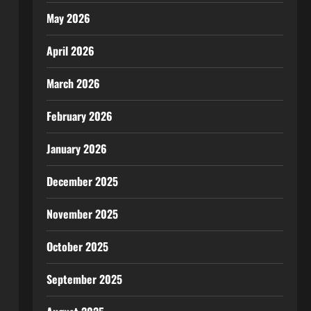
May 2026
April 2026
March 2026
February 2026
January 2026
December 2025
November 2025
October 2025
September 2025