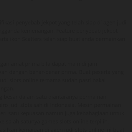
kasi penyebab jekpot yang telah siap di agen judi
pengganda kemenangan. Feature penyebab jekpot
rta ikon Scatters telah siap buat anda permainkan
gan amat prima bila dapat main di jam
kan dengan benar-benar prima. Buat peserta yang
udi slots online ternama sudah pasti bakal
ungan.
ing besar dalam satu diantaranya permainan
biro judi slots sah di Indonesia. Mesin permainan
beri satu kepuasan namun juga kebahagiaan untuk
 salah satunya games slots online terpilih.
silkan kemajuan di agen judi slots online ini buat