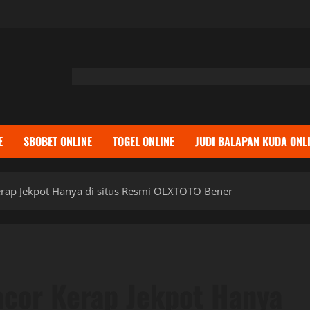
E
SBOBET ONLINE
TOGEL ONLINE
JUDI BALAPAN KUDA ONL
erap Jekpot Hanya di situs Resmi OLXTOTO Bener
acor Kerap Jekpot Hanya