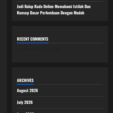
Judi Balap Kuda Online Memahami Istilah Dan
Konsep Dasar Perlombaan Dengan Mudah
RECENT COMMENTS
No comments to show.
ARCHIVES
August 2026
July 2026