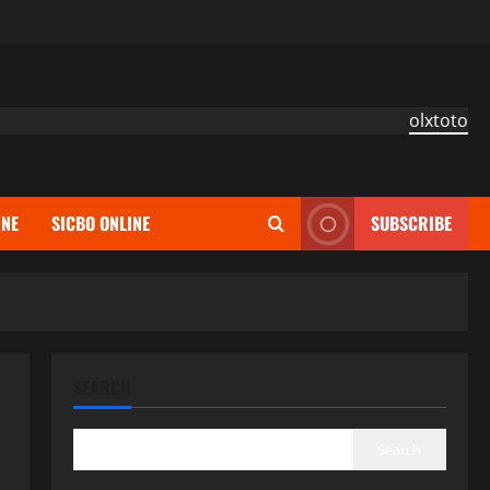
olxtoto
INE
SICBO ONLINE
SUBSCRIBE
SEARCH
Search