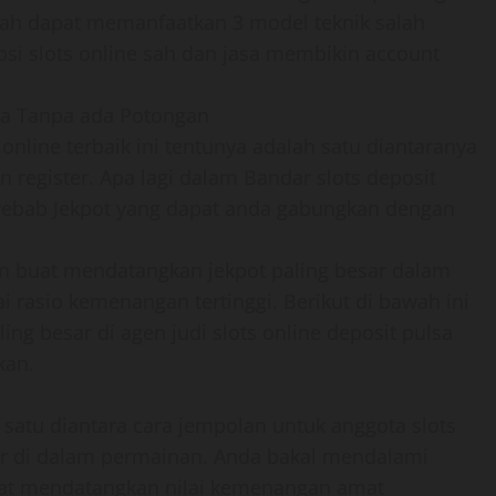
dalah dapat memanfaatkan 3 model teknik salah
opsi slots online sah dan jasa membikin account
lsa Tanpa ada Potongan
line terbaik ini tentunya adalah satu diantaranya
 register. Apa lagi dalam Bandar slots deposit
nyebab Jekpot yang dapat anda gabungkan dengan
an buat mendatangkan jekpot paling besar dalam
ai rasio kemenangan tertinggi. Berikut di bawah ini
ing besar di agen judi slots online deposit pulsa
kan.
satu diantara cara jempolan untuk anggota slots
ar di dalam permainan. Anda bakal mendalami
apat mendatangkan nilai kemenangan amat