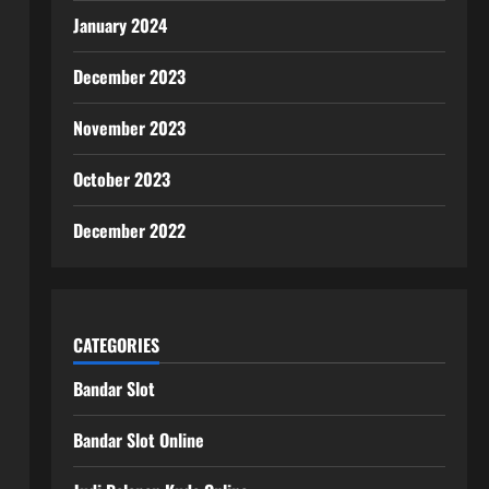
January 2024
December 2023
November 2023
October 2023
December 2022
CATEGORIES
Bandar Slot
Bandar Slot Online