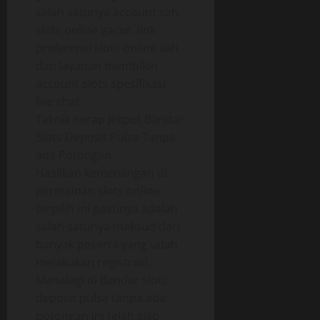
salah satunya account sah
slots online gacor, link
preferensi slots online sah
dan layanan membikin
account slots spesifikasi
live chat.
Teknik Kerap Jekpot Bandar
Slots Deposit Pulsa Tanpa
ada Potongan
Hasilkan kemenangan di
permainan slots online
terpilih ini pastinya adalah
salah satunya maksud dari
banyak peserta yang udah
melakukan registrasi.
Manalagi di Bandar slots
deposit pulsa tanpa ada
potongan ini telah siap