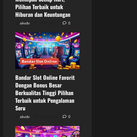
Pilihan Terbaik untuk
Hiburan dan Keuntungan
akvdv
11/07/2026
0
Bandar Slot Online
Bandar Slot Online Favorit
Dengan Bonus Besar
Berkualitas Tinggi Pilihan
Terbaik untuk Pengalaman
Seru
akvdv
10/07/2026
0