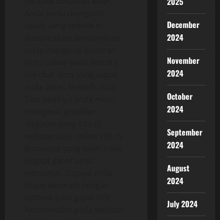
2025
terbuka cukuplah lebar.
Anda perlu mengolah
December
siasat yang terbaik di
2024
feature slots demonstrasi
serta mengenal bocoran
November
slots online lewat feature
2024
live chat slots yang dapat
anda akses terlebih dulu.
October
Tapi awalnya anda mesti
2024
mengenal provider
tergacor yang ada di
September
website slots online sah di
2024
Indonesia yang telah miliki
tingkat gacor amat
August
menawan. Supaya anda
2024
dapat bermain dengan
optimal buat gapai titik
July 2024
keberhasilan pada website