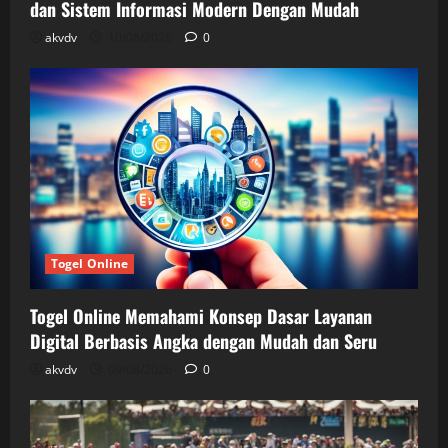
dan Sistem Informasi Modern Dengan Mudah
akvdv
10/08/2026
0
Togel Online
Togel Online Memahami Konsep Dasar Layanan
Digital Berbasis Angka dengan Mudah dan Seru
akvdv
09/08/2026
0