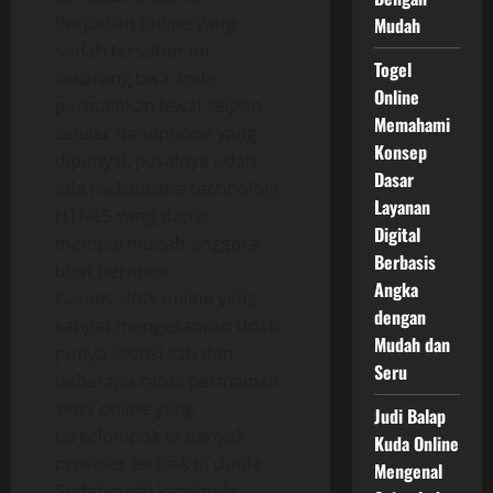
Perjudian online yang
Mudah
sudah tersohor ini
Togel
sekarang bisa anda
Online
permainkan lewat telpon
Memahami
seluler handphone yang
Konsep
dipunyai, pasalnya udah
Dasar
ada mekanisme technologi
Layanan
HTML5 yang dapat
Digital
mempermudah anggota
Berbasis
buat bermain.
Angka
Games slots online yang
dengan
sangat mengesankan udah
Mudah dan
punya lisensi sah dan
Seru
beberapa ratus permainan
slots online yang
Judi Balap
terkelompok di banyak
Kuda Online
provider terbaik di dunia.
Mengenal
Sudah pasti kami pula