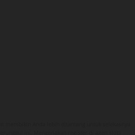
pat membikin Anda lebih ditantang untuk selekasnya
terunggul ini. Mengerjakan register di agen slots