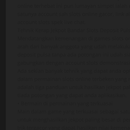
online terhebat ini pun lumayan simpel iala
satunya account sah slots online gacor, link a
account slots spek live chat.
Tehnik Kerap Jekpot Bandar Slots Deposit Pul
Mendatangkan kemenangan di games slots onli
arah dari banyak anggota yang udah melakuka
deposit pulsa tanpa ada potongan ini udah s
gabungkan dengan account slots demonstrasi
Ada sekian banyak tehnik yang dapat anda op
dalam permainan slots online terbeken yang mi
adalah tiga panduan untuk hasilkan jekpot pal
tiada potongan yang dapat anda aplikasikan.
• Bermain di permainan yang terkuasai
Main dalam game yang terkuasai sebagai satu d
untuk menghasilkan jekpot paling besar di p
trik tergacor yang dapat hasilkan nilai kem