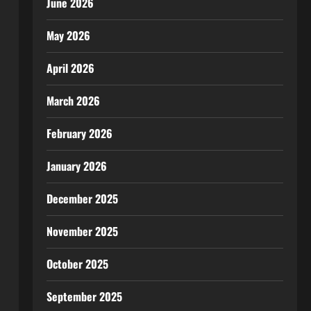
June 2026
May 2026
April 2026
March 2026
February 2026
January 2026
December 2025
November 2025
October 2025
September 2025