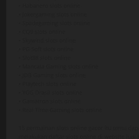
• Habanero slots online
• Jokergaming slots online
• Spadegaming slots online
• CQ9 slots online
• Skywind slots online
• PG Soft slots online
• Slot88 slots online
• Mancala Gaming slots online
• JDB Gaming slots online
• Playtech slots online
• YGG Drasil slots online
• Gamatron slots online
• Real Time Gaming slots online
15 permainan slots online gacor itu tentu da
melakukan daftar slots online di website judi 