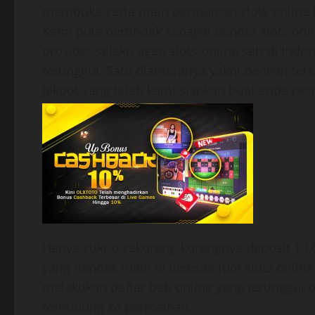
membuka serta main permainan slots online 
Kami pula bertindak sebagai bandar slots onl
provider selaku agen slots online sah di Ind
terunggul. Satu diantaranya yakni dengan ter
jekpot yang telah kami siapkan buat anda p
Hanya cukup sekurang-kurangnya deposit 10.0
yang hendak main di website judi slots online
melakukan daftar bab online yang terunggul p
terhubung ke permainan.