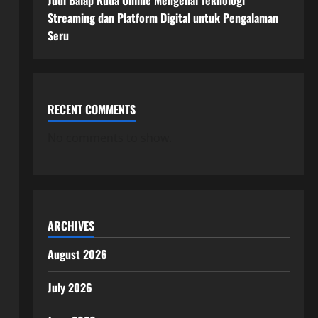
Judi Balap Kuda Online Mengenal Teknologi
Streaming dan Platform Digital untuk Pengalaman
Seru
RECENT COMMENTS
No comments to show.
ARCHIVES
August 2026
July 2026