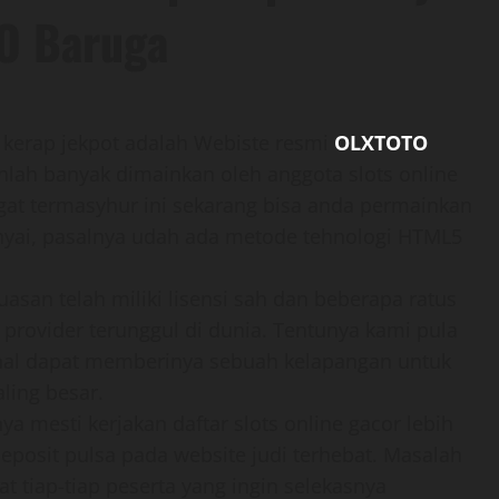
TO Baruga
 kerap jekpot adalah Webiste resmi
OLXTOTO
ah banyak dimainkan oleh anggota slots online
ngat termasyhur ini sekarang bisa anda permainkan
yai, pasalnya udah ada metode tehnologi HTML5
san telah miliki lisensi sah dan beberapa ratus
provider terunggul di dunia. Tentunya kami pula
ional dapat memberinya sebuah kelapangan untuk
ling besar.
ya mesti kerjakan daftar slots online gacor lebih
eposit pulsa pada website judi terhebat. Masalah
at tiap-tiap peserta yang ingin selekasnya