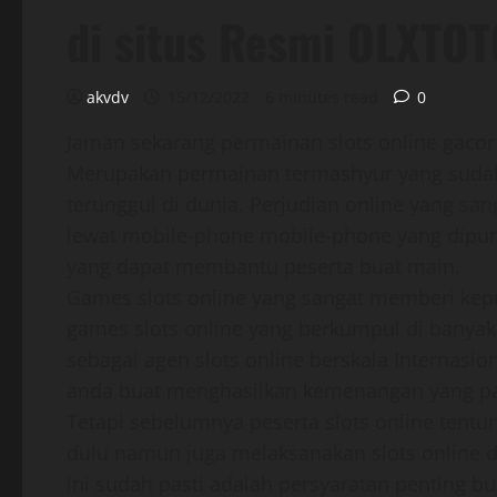
di situs Resmi OLXTO
akvdv
15/12/2022
6 minutes read
0
Jaman sekarang permainan slots online gacor
Merupakan permainan termashyur yang sudahl
terunggul di dunia. Perjudian online yang sa
lewat mobile-phone mobile-phone yang dipun
yang dapat membantu peserta buat main.
Games slots online yang sangat memberi kepua
games slots online yang berkumpul di banyak 
sebagai agen slots online berskala Internas
anda buat menghasilkan kemenangan yang pa
Tetapi sebelumnya peserta slots online tentun
dulu namun juga melaksanakan slots online d
ini sudah pasti adalah persyaratan penting bu