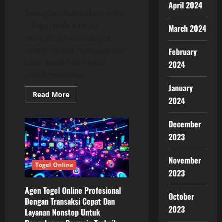
April 2024
Trungtamdaotaoketoanhn
– Togel online terus
March 2024
menjadi pilihan banyak
orang karena menawarkan
February
cara mudah dan seru
2024
untuk mencoba...
January
Read
Read More
2024
more
about
Togel
Online
December
Terpopuler
2023
Dengan
Bonus
Menarik
dan
November
Peluang
Togel Online
Menang
2023
Konsisten
untuk
Agen Togel Online Profesional
Pengalaman
October
Seru
Dengan Transaksi Cepat Dan
dan
2023
Layanan Nonstop Untuk
Untung
Besar