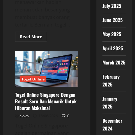
menawarkan hadiah
July 2025
menarik dan besar yang
membuat banyak orang
June 2025
tertarik. Bermain togel...
May 2025
Read
Read More
more
about
April 2025
Togel
Online
Singapore
Dengan
March 2025
Hadiah
Menarik
Dan
February
Besar,
Togel Online
Peluang
2025
Menang
Tinggi
Togel Online Singapore Dengan
dan
January
Tips
Result Seru Dan Menarik Untuk
Seru
2025
Hiburan Maksimal
akvdv
18/06/2026
0
December
Togel Online Singapore
2024
adalah permainan yang