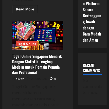
n Platform
Secara
Read
Read More
more
Bertanggun
about
Togel
g Jawab
Online
Singapore
dengan
Seru
Dengan
Cara Mudah
Result
dan Aman
Cepat
Stabil
Togel Online
untuk
Pengalaman
Bermain
Togel Online Singapore Menarik
Maksimal
Dengan Statistik Lengkap
RECENT
Modern untuk Pemain Pemula
COMMENTS
dan Profesional
akvdv
21/06/2026
0
No
comments
Togel Online Singapore
to show.
menarik karena
menawarkan cara yang
mudah dan praktis untuk