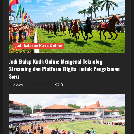
Judi Balapan Kuda Online
Judi Balap Kuda Online Mengenal Teknologi
Streaming dan Platform Digital untuk Pengalaman
Seru
akvdv
05/08/2026
0