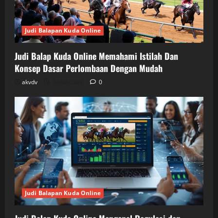
Judi Balapan Kuda Online
Judi Balap Kuda Online Memahami Istilah Dan
Konsep Dasar Perlombaan Dengan Mudah
akvdv
04/08/2026
0
Judi Balapan Kuda Online