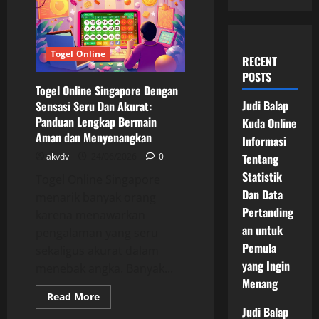
Togel Online
RECENT
POSTS
Togel Online Singapore Dengan
Judi Balap
Sensasi Seru Dan Akurat:
Panduan Lengkap Bermain
Kuda Online
Aman dan Menyenangkan
Informasi
akvdv
24/06/2026
0
Tentang
Statistik
Togel Online Singapore
Dan Data
menarik banyak orang
Pertanding
karena menawarkan
an untuk
pengalaman yang seru
Pemula
sekaligus akurat dalam
yang Ingin
menebak angka. Banyak...
Menang
Read
Read More
more
Judi Balap
about