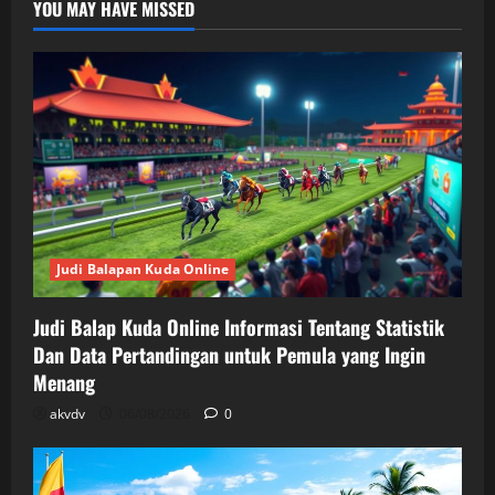
Untuk
YOU MAY HAVE MISSED
Pengalaman
Bermain
Terpercaya
Judi Balapan Kuda Online
Judi Balap Kuda Online Informasi Tentang Statistik
Dan Data Pertandingan untuk Pemula yang Ingin
Menang
akvdv
06/08/2026
0