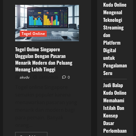
Togel
Kuda Online
Online
Singapore
Mengenal
Dengan
Teknologi
Sensasi
Seru
Streaming
Dan
Akurat:
Togel Online
dan
Panduan
Lengkap
Platform
Bermain
Togel Online Singapore
Digital
Aman
dan
Unggulan Dengan Pasaran
untuk
Menyenangkan
Menarik Modern dan Peluang
Pengalaman
Menang Lebih Tinggi
Seru
akvdv
23/06/2026
0
Judi Balap
Togel online Singapore
Kuda Online
semakin populer karena
Memahami
menawarkan pasaran yang
Istilah Dan
menarik dan modern bagi
Konsep
para pemain. Banyak
Dasar
orang...
Perlombaan