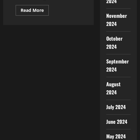
2024
Read
Read More
more
November
about
Strategi
2024
Menang
di
Bandar
October
Slot
Online
2024
dengan
Pola
Gacor
September
Terkini
untuk
2024
Pemula
dan
Pro
August
2024
July 2024
June 2024
May 2024