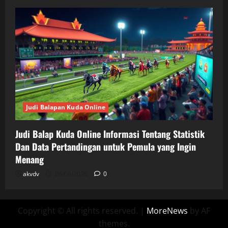
Judi Balapan Kuda Online
Judi Balap Kuda Online Informasi Tentang Statistik
Dan Data Pertandingan untuk Pemula yang Ingin
Menang
akvdv
06/08/2026
0
Copyright © All rights reserved.
|
MoreNews
by AF
themes.