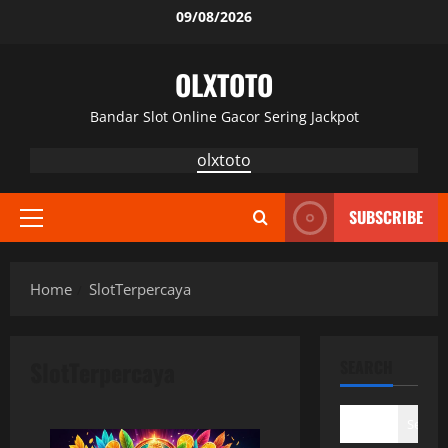
Skip
09/08/2026
to
content
OLXTOTO
Bandar Slot Online Gacor Sering Jackpot
olxtoto
SUBSCRIBE
Primary
Menu
Home
SlotTerpercaya
SlotTerpercaya
SEARCH
Search