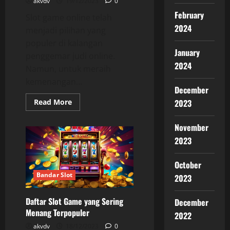
akvdv
19/12/2023
0
February
Slot game online telah
2024
menjadi pilihan yang
populer di kalangan
January
penggemar judi online.
2024
Namun, untuk meraih
kemenangan...
December
Read
2023
Read More
more
about
Kiat
November
Ampuh
Strategi
2023
Bermain
Slot
Game
October
Online
Bandar Slot
2023
Daftar Slot Game yang Sering
December
Menang Terpopuler
2022
akvdv
18/12/2023
0