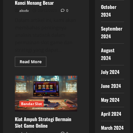
Kunci Menang Besar
October
akvdv
20/12/2023
0
2024
Dalam artikel ini, kami akan
membahas pentingnya
September
analisis statistik dalam
2024
permainan slot game dan
August
strategi yang dapat...
2024
Read
Read More
more
about
July 2024
Analisis
Statistik
Slot
June 2024
Game:
Kunci
Menang
Besar
May 2024
Bandar Slot
April 2024
Kiat Ampuh Strategi Bermain
Slot Game Online
March 2024