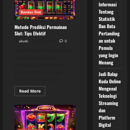
di
Informasi
Indonesia
Tentang
Bandar Slot
Statistik
Dan Data
Metode Prediksi Permainan
Slot: Tips Efektif
Pertanding
an untuk
akvdv
26/12/2023
0
Pemula
Dalam artikel ini, kami akan
yang Ingin
membahas metode
Menang
prediksi permainan slot
yang efektif. Jika Anda
Judi Balap
sering bermain slot...
Kuda Online
Mengenal
Read
Read More
more
Teknologi
about
Streaming
Metode
Prediksi
dan
Permainan
Slot:
Platform
Tips
Efektif
Digital