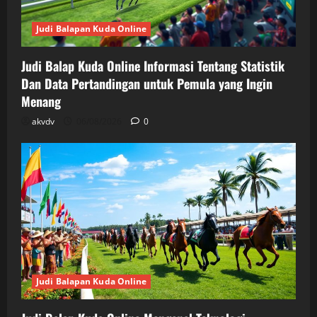
Judi Balapan Kuda Online
Judi Balap Kuda Online Informasi Tentang Statistik
Dan Data Pertandingan untuk Pemula yang Ingin
Menang
akvdv
06/08/2026
0
Judi Balapan Kuda Online