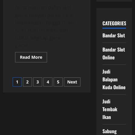
Anda mencari daftar slot
game dengan persentase
kemenangan tinggi? Di sini,
CATEGORIES
kami akan memberikan
Bandar Slot
daftar lengkap game-
game...
Bandar Slot
Online
Read
Read More
more
about
Daftar
Judi
Slot
Game
Balapan
Posts
1
2
3
4
5
Next
yang
Sering
Kuda Online
Menang
pagination
Terpopuler
Judi
Tembak
Ikan
Sabung