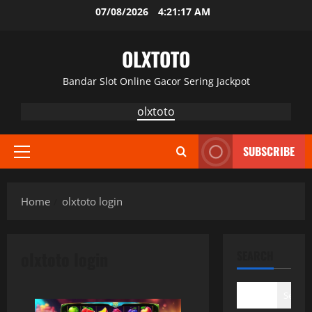
Skip
07/08/2026
4:21:18 AM
to
content
OLXTOTO
Bandar Slot Online Gacor Sering Jackpot
olxtoto
SUBSCRIBE
Primary
Menu
Home
olxtoto login
olxtoto login
SEARCH
Search