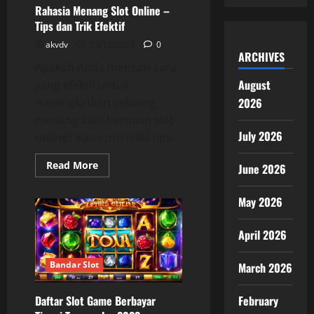
Rahasia Menang Slot Online –
Tips dan Trik Efektif
akvdv
23/12/2023
0
ARCHIVES
Apakah Anda mencari cara
August
yang efektif untuk
meningkatkan peluang
2026
menang saat bermain slot
July 2026
online? Kami memiliki tips...
Read
Read More
June 2026
more
about
Rahasia
May 2026
Menang
Slot
Online
–
April 2026
Tips
dan
Trik
Bandar Slot
March 2026
Efektif
Daftar Slot Game Berbayar
February