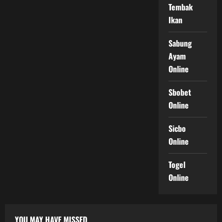
Tembak
Ikan
Sabung
Ayam
Online
Sbobet
Online
Sicbo
Online
Togel
Online
YOU MAY HAVE MISSED