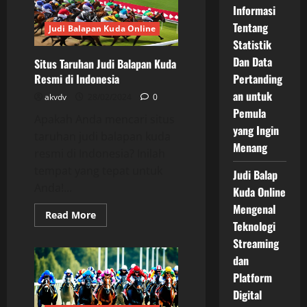
Online
Informasi
Indonesia
Tentang
Judi Balapan Kuda Online
Statistik
Dan Data
Situs Taruhan Judi Balapan Kuda
Resmi di Indonesia
Pertanding
an untuk
akvdv
28/02/2024
0
Pemula
Apakah Anda mencari situs
yang Ingin
taruhan judi balapan kuda
Menang
resmi di Indonesia? Inilah
tempat yang tepat untuk
Judi Balap
Anda!...
Kuda Online
Mengenal
Read
Read More
more
Teknologi
about
Streaming
Situs
Taruhan
dan
Judi
Balapan
Platform
Kuda
Resmi
Digital
di