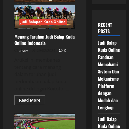
Judi Balapan Kuda Online
RECENT
POSTS
Menang Taruhan Judi Balap Kuda
Judi Balap
Online Indonesia
Kuda Online
akvdv
29/02/2024
0
Panduan
Artikel ini membahas
Memahami
tentang cara menang
Sistem Dan
dalam taruhan judi
Mekanisme
perlombaan balap kuda
Platform
online di Login Koitoto ....
dengan
Mudah dan
Read
Read More
more
Lengkap
about
Menang
Taruhan
Judi Balap
Judi
Balap
Kuda Online
Kuda