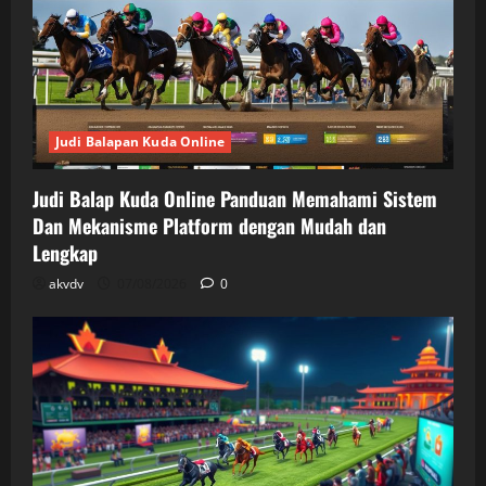
Judi Balapan Kuda Online
Judi Balap Kuda Online Panduan Memahami Sistem
Dan Mekanisme Platform dengan Mudah dan
Lengkap
akvdv
07/08/2026
0