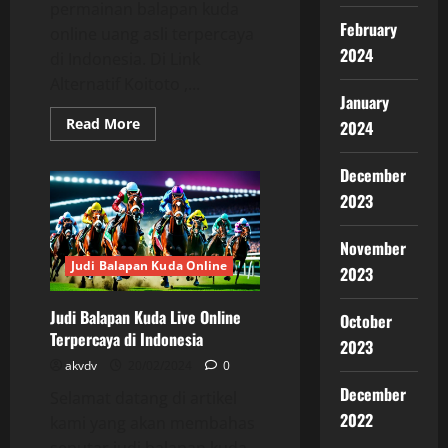
permainan balapan kuda
February
online uang asli terpercaya
2024
di Indonesia. Di Link
Alternatif Koitoto ,...
January
Read
Read More
2024
more
about
Balapan
December
Kuda
Online
2023
Uang
Asli
Terpercaya
November
Indonesia
Judi Balapan Kuda Online
2023
Judi Balapan Kuda Live Online
October
Terpercaya di Indonesia
2023
akvdv
20/02/2024
0
December
Selamat datang di artikel
2022
kami yang akan membahas
seputar judi balapan kuda