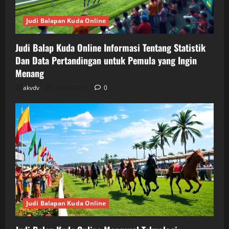
Judi Balapan Kuda Online
Judi Balap Kuda Online Informasi Tentang Statistik
Dan Data Pertandingan untuk Pemula yang Ingin
Menang
akvdv
06/08/2026
0
Judi Balapan Kuda Online