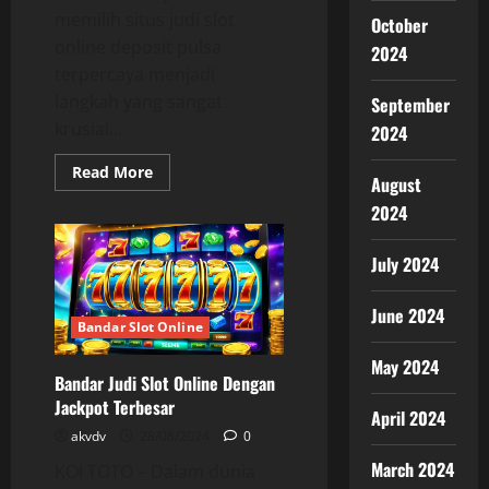
memilih situs judi slot
October
online deposit pulsa
2024
terpercaya menjadi
langkah yang sangat
September
krusial...
2024
Read
Read More
August
more
about
2024
Situs
Judi
Slot
July 2024
Online
Deposit
Pulsa
Terpercaya
June 2024
Bandar Slot Online
May 2024
Bandar Judi Slot Online Dengan
Jackpot Terbesar
April 2024
akvdv
28/08/2024
0
March 2024
KOI TOTO – Dalam dunia