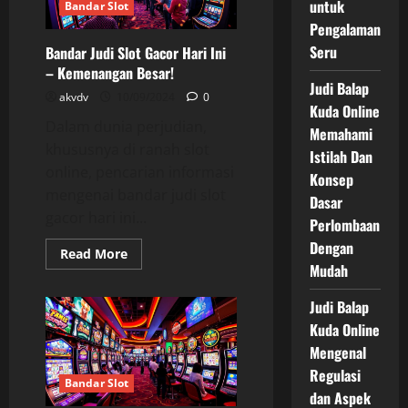
untuk
Bandar Slot
Pengalaman
Seru
Bandar Judi Slot Gacor Hari Ini
– Kemenangan Besar!
Judi Balap
akvdv
10/09/2024
0
Kuda Online
Dalam dunia perjudian,
Memahami
khususnya di ranah slot
Istilah Dan
online, pencarian informasi
Konsep
mengenai bandar judi slot
Dasar
gacor hari ini...
Perlombaan
Dengan
Read
Read More
more
Mudah
about
Bandar
Judi
Judi Balap
Slot
Kuda Online
Gacor
Hari
Mengenal
Ini
–
Regulasi
Kemenangan
Bandar Slot
Besar!
dan Aspek