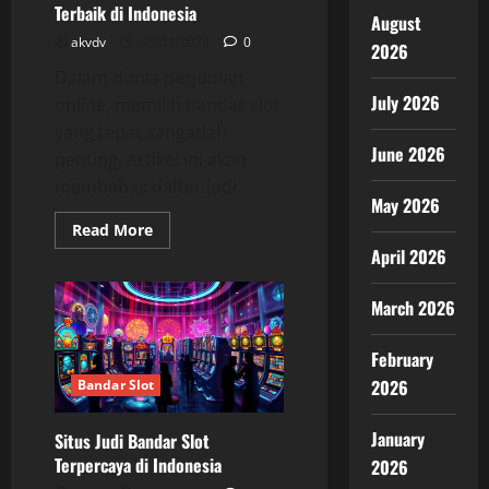
Terbaik di Indonesia
August
akvdv
08/09/2024
0
2026
Dalam dunia perjudian
July 2026
online, memilih bandar slot
yang tepat sangatlah
June 2026
penting. Artikel ini akan
membahas daftar judi...
May 2026
Read
Read More
more
April 2026
about
Daftar
Judi
Bandar
March 2026
Slot
Online
Terbaik
February
di
Indonesia
2026
Bandar Slot
January
Situs Judi Bandar Slot
Terpercaya di Indonesia
2026