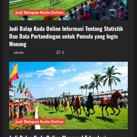
Judi Balapan Kuda Online
Judi Balap Kuda Online Informasi Tentang Statistik
Dan Data Pertandingan untuk Pemula yang Ingin
Menang
akvdv
06/08/2026
0
Judi Balapan Kuda Online