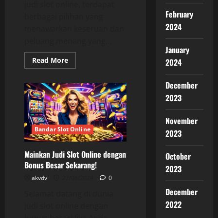
judi slot online, terdapat
February
berbagai pilihan yang
2024
menawarkan keseruan dan
peluang menang yang...
January
Read
Read More
2024
more
about
Bandar
December
Judi
Slot
2023
Online
Dengan
Jackpot
November
Terbesar
Bandar Slot Online
2023
Mainkan Judi Slot Online dengan
October
Bonus Besar Sekarang!
2023
akvdv
27/08/2024
0
December
Selamat datang di dunia
2022
judi slot online dengan
bonus besar! Jika Anda