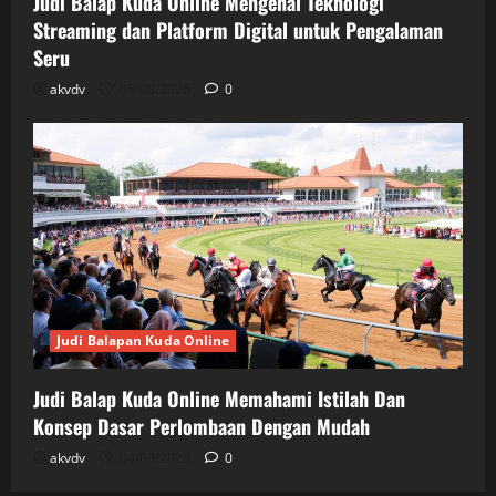
Judi Balap Kuda Online Mengenal Teknologi
Streaming dan Platform Digital untuk Pengalaman
Seru
akvdv
05/08/2026
0
Judi Balapan Kuda Online
Judi Balap Kuda Online Memahami Istilah Dan
Konsep Dasar Perlombaan Dengan Mudah
akvdv
04/08/2026
0