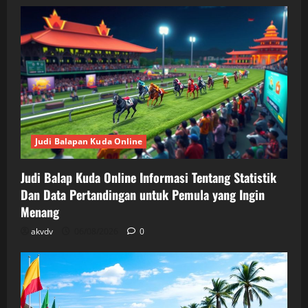
Judi Balapan Kuda Online
Judi Balap Kuda Online Informasi Tentang Statistik
Dan Data Pertandingan untuk Pemula yang Ingin
Menang
akvdv
06/08/2026
0