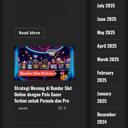
July 2025
terasa sulit bagi pemula.
Banyak orang ingin tahu
June 2025
bagaimana cara...
May 2025
Read
Read More
more
about
Panduan
April 2025
Lengkap
Bermain
di
March 2025
Bandar
Slot
Online
February
Terpercaya
Bandar Slot Online
untuk
2025
Pemula
Agar
Strategi Menang di Bandar Slot
Cepat
Menang
January
Online dengan Pola Gacor
dan
Terkini untuk Pemula dan Pro
2025
Seru
akvdv
21/10/2025
0
December
Banyak orang yang ingin
2024
tahu cara menang di