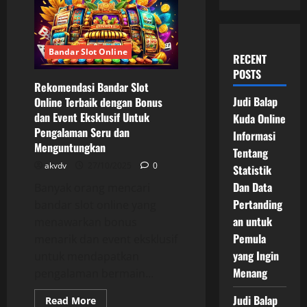
Bandar Slot Online
RECENT
POSTS
Rekomendasi Bandar Slot
Judi Balap
Online Terbaik dengan Bonus
dan Event Eksklusif Untuk
Kuda Online
Pengalaman Seru dan
Informasi
Menguntungkan
Tentang
akvdv
27/10/2025
0
Statistik
Dan Data
Banyak orang mencari
Pertanding
bandar slot online yang
an untuk
menawarkan bonus
Pemula
menarik dan event eksklusif
yang Ingin
untuk mendapatkan
Menang
pengalaman bermain...
Judi Balap
Read
Read More