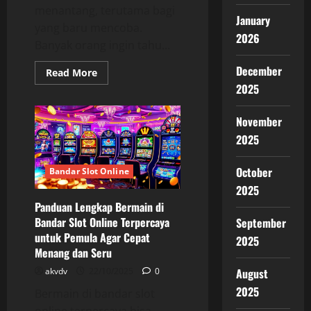
menantang, terutama bagi
January
yang baru mencoba.
2026
Banyak orang ingin tahu...
December
Read
Read More
more
2025
about
Rahasia
Bermain
November
di
Bandar
2025
Slot
Online
agar
Peluang
October
Bandar Slot Online
Menang
Lebih
2025
Besar
Panduan Lengkap Bermain di
dengan
Tips
Bandar Slot Online Terpercaya
September
dan
untuk Pemula Agar Cepat
Trik
2025
Sederhana
Menang dan Seru
akvdv
22/10/2025
0
August
2025
Bermain di bandar slot
online terpercaya bisa