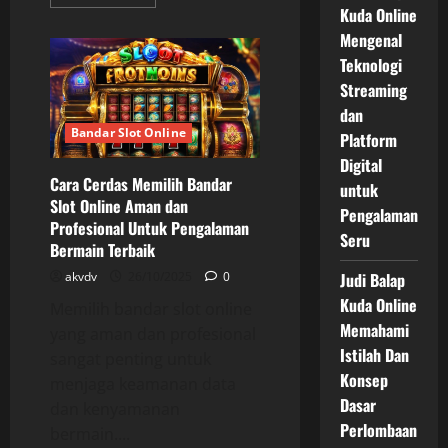
more
Kuda Online
about
Rekomendasi
Mengenal
Bandar
Slot
Teknologi
Online
Terbaik
Streaming
dengan
dan
Bonus
dan
Bandar Slot Online
Platform
Event
Eksklusif
Digital
Untuk
Cara Cerdas Memilih Bandar
Pengalaman
untuk
Seru
Slot Online Aman dan
Pengalaman
dan
Profesional Untuk Pengalaman
Menguntungkan
Seru
Bermain Terbaik
akvdv
26/10/2025
0
Judi Balap
Kuda Online
Memilih bandar slot online
Memahami
yang aman dan profesional
Istilah Dan
sangat penting untuk
Konsep
menjaga keamanan data
Dasar
dan kenyamanan
Perlombaan
bermain....