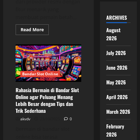
dari provider resmi dengan
fitur menarik yang
ARCHIVES
membuat pemain betah...
August
Read
Read More
more
2026
about
Bandar
Slot
Online
July 2026
Terpopuler
dengan
Provider
June 2026
Resmi
dan
Bandar Slot Online
Fitur
May 2026
Menarik
untuk
Rahasia Bermain di Bandar Slot
Pengalaman
Bermain
Online agar Peluang Menang
April 2026
Seru
Lebih Besar dengan Tips dan
Trik Sederhana
March 2026
akvdv
23/10/2025
0
February
Bermain di bandar slot
2026
online bisa terasa