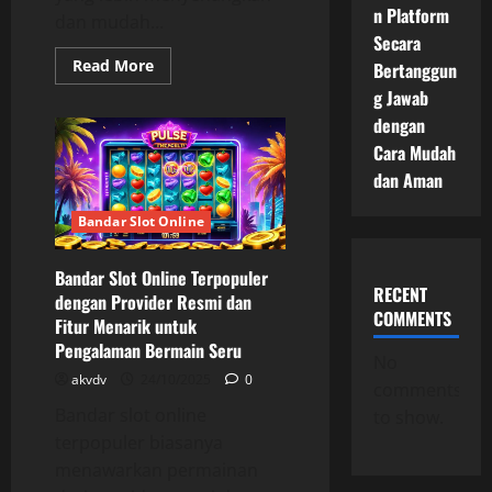
n Platform
dan mudah...
Secara
Read
Read More
Bertanggun
more
g Jawab
about
Nikmati
dengan
Sensasi
Bermain
Cara Mudah
di
Bandar
dan Aman
Slot
Online
dengan
Bandar Slot Online
Desain
Modern
dan
Bandar Slot Online Terpopuler
Seru
RECENT
untuk
dengan Provider Resmi dan
Pengalaman
COMMENTS
Fitur Menarik untuk
Tak
Terlupakan
Pengalaman Bermain Seru
No
akvdv
24/10/2025
0
comments
Bandar slot online
to show.
terpopuler biasanya
menawarkan permainan