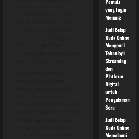
Pemula
Anda dapat menikmati
yang Ingin
permainan ini kapan saja
Menang
dan di mana saja. Tidak
Judi Balap
perlu lagi repot pergi ke
Kuda Online
kasino fisik, sekarang Anda
Mengenal
bisa bermain Sicbo
Teknologi
langsung dari smartphone
Streaming
atau komputer Anda.
dan
Dengan bergabung
Platform
bersama
Situs Sicbo
Digital
Online Terlengkap 2024
,
untuk
Anda akan merasakan
Pengalaman
banyak keuntungan. Selain
Seru
tampilan yang menarik dan
Judi Balap
mudah digunakan, situs
Kuda Online
kami juga menawarkan
Memahami
berbagai bonus menarik