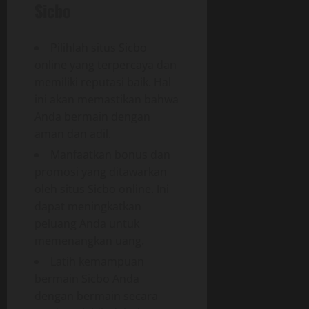
Sicbo
Pilihlah situs Sicbo
online yang terpercaya dan
memiliki reputasi baik. Hal
ini akan memastikan bahwa
Anda bermain dengan
aman dan adil.
Manfaatkan bonus dan
promosi yang ditawarkan
oleh situs Sicbo online. Ini
dapat meningkatkan
peluang Anda untuk
memenangkan uang.
Latih kemampuan
bermain Sicbo Anda
dengan bermain secara