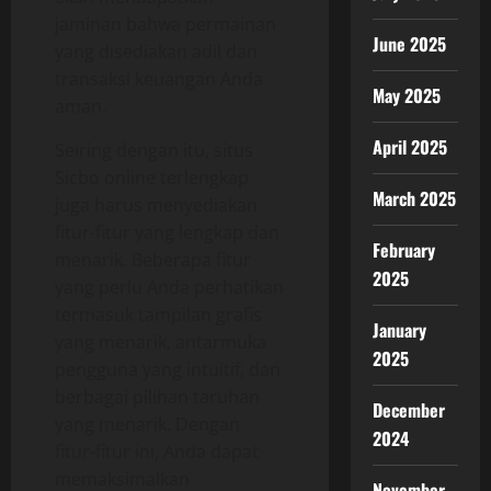
jaminan bahwa permainan
June 2025
yang disediakan adil dan
transaksi keuangan Anda
May 2025
aman.
April 2025
Seiring dengan itu, situs
Sicbo online terlengkap
March 2025
juga harus menyediakan
fitur-fitur yang lengkap dan
February
menarik. Beberapa fitur
2025
yang perlu Anda perhatikan
termasuk tampilan grafis
January
yang menarik, antarmuka
2025
pengguna yang intuitif, dan
berbagai pilihan taruhan
December
yang menarik. Dengan
2024
fitur-fitur ini, Anda dapat
memaksimalkan
November