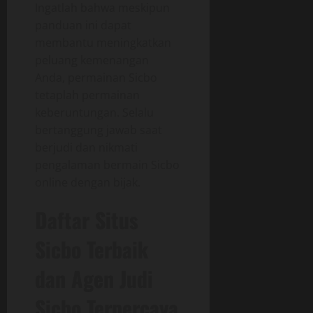
Ingatlah bahwa meskipun
panduan ini dapat
membantu meningkatkan
peluang kemenangan
Anda, permainan Sicbo
tetaplah permainan
keberuntungan. Selalu
bertanggung jawab saat
berjudi dan nikmati
pengalaman bermain Sicbo
online dengan bijak.
Daftar Situs
Sicbo Terbaik
dan Agen Judi
Sicbo Terpercaya