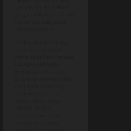
dengan membaca ulasan
dari pemain lain. Pilihlah
yang memiliki reputasi baik
dan umpan balik positif
dari para pemain.
Berdasarkan kriteria ini,
kami telah menyusun
daftar situs Sicbo terbaik
dan
agen judi Sicbo
terpercaya
untuk Anda.
Situs-situs ini menawarkan
permainan Sicbo yang
lengkap serta bonus
menarik untuk Anda
nikmati. Dengan
bergabung bersama
mereka, Anda dapat
bermain Sicbo dengan