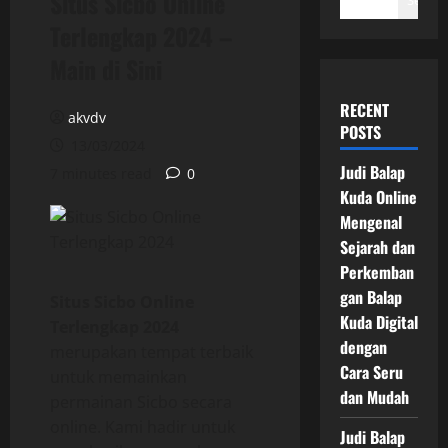
Situs Sicbo Online
Search
Terlengkap 2024 –
Main di Sini
RECENT
akvdv
POSTS
13/03/2024
Judi Balap
7 minutes read
0
Kuda Online
Mengenal
Sejarah dan
Perkemban
gan Balap
Situs Sicbo Online
Kuda Digital
Terlengkap 2024
dengan
merupakan tempat terbaik
Cara Seru
untuk memainkan
dan Mudah
permainan Sicbo secara
online. Kami hadir untuk
Judi Balap