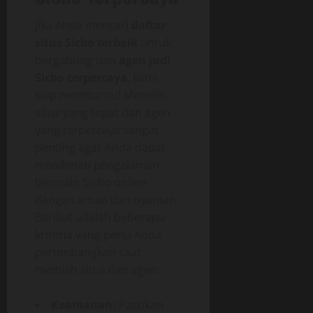
Jika Anda mencari
daftar
situs Sicbo terbaik
untuk
bergabung dan
agen judi
Sicbo terpercaya
, kami
siap membantu! Memilih
situs yang tepat dan agen
yang terpercaya sangat
penting agar Anda dapat
menikmati pengalaman
bermain Sicbo online
dengan aman dan nyaman.
Berikut adalah beberapa
kriteria yang perlu Anda
pertimbangkan saat
memilih situs dan agen:
Keamanan:
Pastikan