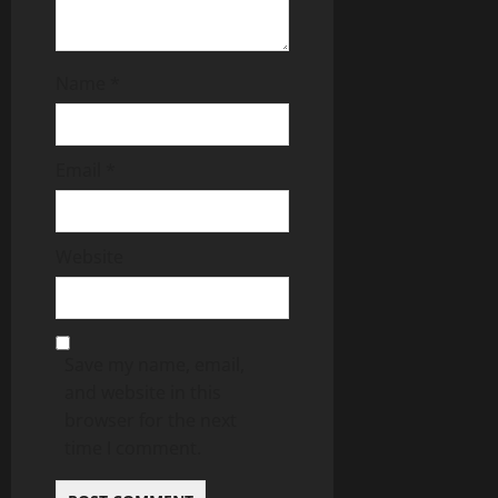
Name
*
Email
*
Website
Save my name, email,
and website in this
browser for the next
time I comment.