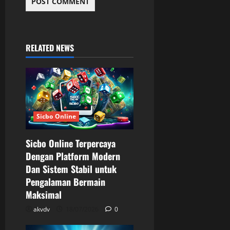
RELATED NEWS
Sicbo Online
Sicbo Online Terpercaya
Dengan Platform Modern
Dan Sistem Stabil untuk
Pengalaman Bermain
Maksimal
akvdv
18/07/2026
0