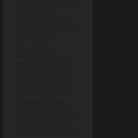
Sedangkan bonus loyalitas
dihadirkan untuk
memberikan apresiasi
kepada pemain yang aktif
dan setia bermain.
Jangan lewatkan
kesempatan untuk
memainkan permainan
dadu Sicbo yang seru ini
dan menikmati bonus
menarik yang ditawarkan
oleh Situs Sicbo Online
Terlengkap 2024. Raih
kemenangan besar dan
adu keberuntungan Anda
dalam permainan dadu
Sicbo yang paling diminati