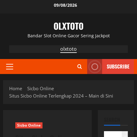
Skip
09/08/2026
to
content
OLXTOTO
Bandar Slot Online Gacor Sering Jackpot
olxtoto
SUBSCRIBE
Primary
Menu
Home
Sicbo Online
Situs Sicbo Online Terlengkap 2024 – Main di Sini
SEARCH
Sicbo Online