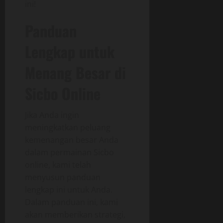
ini!
Panduan
Lengkap untuk
Menang Besar di
Sicbo Online
Jika Anda ingin
meningkatkan peluang
kemenangan besar Anda
dalam permainan Sicbo
online, kami telah
menyusun panduan
lengkap ini untuk Anda.
Dalam panduan ini, kami
akan memberikan strategi,