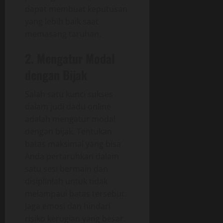
dapat membuat keputusan
yang lebih baik saat
memasang taruhan.
2. Mengatur Modal
dengan Bijak
Salah satu kunci sukses
dalam judi dadu online
adalah mengatur modal
dengan bijak. Tentukan
batas maksimal yang bisa
Anda pertaruhkan dalam
satu sesi bermain dan
disiplinlah untuk tidak
melampaui batas tersebut.
Jaga emosi dan hindari
risiko kerugian yang besar.