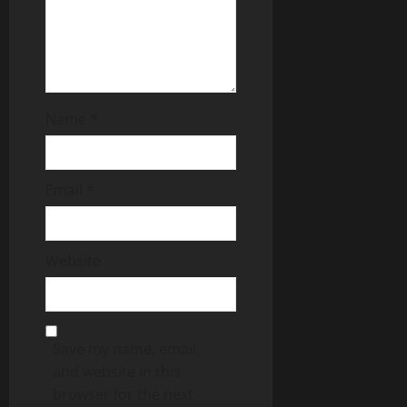
o
n
Name
*
Email
*
Website
Save my name, email,
and website in this
browser for the next