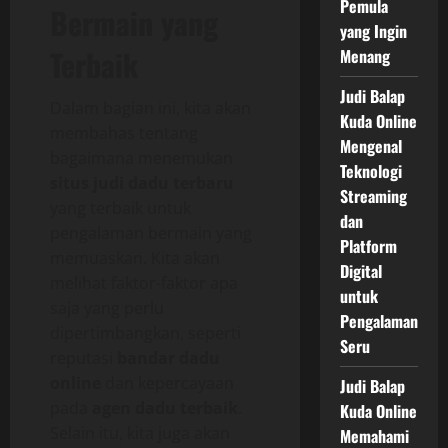
Pemula
Bermain yang
yang Ingin
Terbaik
Menang
Judi Balap
Dalam bagian ini, kita akan
Kuda Online
membahas tentang
Mengenal
bagaimana menemukan
Teknologi
situs judi dadu terbaru
Streaming
yang terbaik untuk
dan
pengalaman bermain yang
Platform
memuaskan. Kita akan
Digital
melihat faktor-faktor apa
untuk
saja yang perlu
Pengalaman
dipertimbangkan, seperti
Seru
reputasi
bandar dadu
online
dan kepercayaan
Judi Balap
pada
agen dadu terbaik
.
Kuda Online
Selain itu, kita juga akan
Memahami