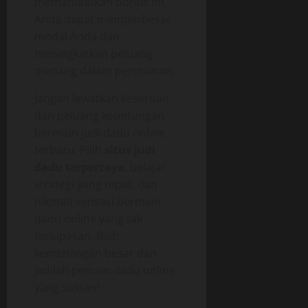
memanfaatkan bonus ini,
Anda dapat memperbesar
modal Anda dan
meningkatkan peluang
menang dalam permainan.
Jangan lewatkan keseruan
dan peluang keuntungan
bermain judi dadu online
terbaru. Pilih
situs judi
dadu terpercaya
, belajar
strategi yang tepat, dan
nikmati sensasi bermain
dadu online yang tak
terlupakan. Raih
kemenangan besar dan
jadilah pemain dadu online
yang sukses!