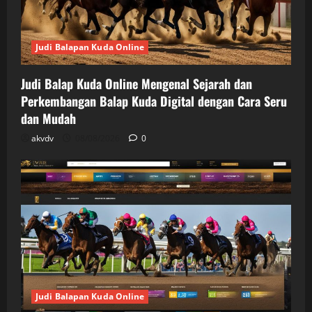
Judi Balapan Kuda Online
Judi Balap Kuda Online Mengenal Sejarah dan
Perkembangan Balap Kuda Digital dengan Cara Seru
dan Mudah
akvdv
08/08/2026
0
Judi Balapan Kuda Online