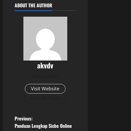
ABOUT THE AUTHOR
akvdv
Administrator
Visit Website
View All Posts
P
Previous:
Panduan Lengkap Sicbo Online