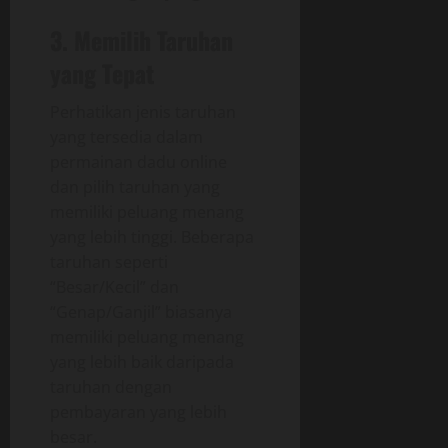
3. Memilih Taruhan
yang Tepat
Perhatikan jenis taruhan
yang tersedia dalam
permainan dadu online
dan pilih taruhan yang
memiliki peluang menang
yang lebih tinggi. Beberapa
taruhan seperti
“Besar/Kecil” dan
“Genap/Ganjil” biasanya
memiliki peluang menang
yang lebih baik daripada
taruhan dengan
pembayaran yang lebih
besar.