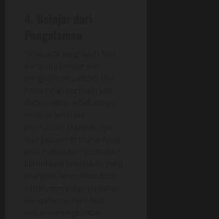
4. Belajar dari
Pengalaman
Tidak ada yang lebih baik
daripada belajar dari
pengalaman sendiri. Jika
Anda telah bermain judi
dadu online sebelumnya,
evaluasilah hasil
permainan sebelumnya
dan pelajari di mana Anda
bisa melakukan perbaikan.
Identifikasi kesalahan yang
mungkin telah Anda buat
sebelumnya dan gunakan
pengalaman tersebut
untuk meningkatkan