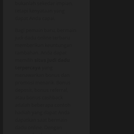
bukanlah sekedar impian,
tetapi kenyataan yang
dapat Anda capai.
Bagi pemain baru, bermain
judi dadu online terbaru
memberikan keuntungan
tambahan. Anda dapat
memilih
situs judi dadu
terpercaya
yang
menawarkan bonus dan
promosi menarik. Bonus
deposit, bonus referral,
atau bonus cashback
adalah beberapa contoh
hadiah yang dapat Anda
dapatkan saat bermain
dadu online. Dengan