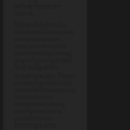
berbagai keuntungan
menarik.
Dalam judi dadu online,
Anda memiliki kesempatan
untuk menang besar.
Setiap permainan dadu
memiliki peluang menang
yang menguntungkan jika
Anda menggunakan
strategi yang tepat. Dengan
menganalisis peluang dan
mengambil keputusan yang
bijak, Anda dapat
meningkatkan peluang
menang Anda. Dalam
permainan dadu,
kemenangan besar