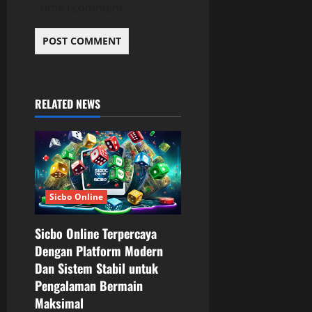
time I comment.
RELATED NEWS
Sicbo Online
Sicbo Online Terpercaya
Dengan Platform Modern
Dan Sistem Stabil untuk
Pengalaman Bermain
Maksimal