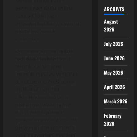
Mereka menyediakan
permainan dadu online
ARCHIVES
yang adil dan juga
August
menawarkan banyak variasi
2026
permainan untuk
dimainkan.
July 2026
Untuk menemukan
situs
June 2026
judi dadu terbaru
yang
terbaik, carilah yang
May 2026
memiliki reputasi yang baik
di industri ini. Anda dapat
April 2026
melihat ulasan dan
rekomendasi dari para
March 2026
pemain judi dadu online
untuk mendapatkan
February
gambaran tentang kualitas
2026
pelayanan dan keamanan
yang ditawarkan. Pastikan