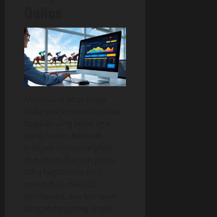
Online
Memulai di situs balap
kuda online membutuhkan
langkah yang tepat agar
pengalaman bermain
menjadi menyenangkan
dan aman. Pemain perlu
tahu bagaimana cara
mendaftar, memilih
permainan, dan bermain
dengan tanggung jawab.