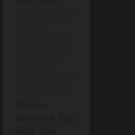
merefresh halaman.
Pemain bisa melihat siapa
yang sedang memimpin,
berapa banyak
kemenangan yang sudah
didapat, dan poin yang
dihitung secara real time.
Papan peringkat ini
memicu semangat
kompetisi yang sehat antar
pemain dan membuat
permainan lebih menarik.
Panduan
Memulai di Situs
Balap Kuda