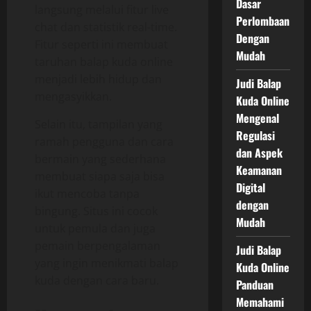
Dasar
langsung melalui fitur live
Perlombaan
chat dan statistik real-time.
Dengan
Fitur seperti ini membuat
Mudah
taruhan balap kuda online
menjadi lebih hidup dan
Judi Balap
mengasyikkan.
Kuda Online
Mengenal
Selain itu, tampilan yang
Regulasi
ramah pengguna dan cara
dan Aspek
bermain yang sederhana
Keamanan
membuat siapa saja bisa
Digital
ikut mencoba tanpa
dengan
bingung. Situs ini cocok
Mudah
untuk pemula dan juga
pemain berpengalaman
Judi Balap
yang ingin menikmati balap
Kuda Online
kuda dengan cara baru.
Panduan
Memahami