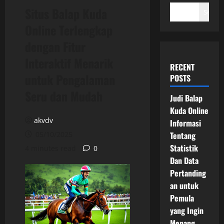
Situs Balap Kuda
Search
Online Terlengkap
dengan Fitur
Interaktif Menarik
RECENT
untuk Pengalaman
POSTS
Seru dan Mudah
Judi Balap
Kuda Online
akvdv
Informasi
05/10/2025
Tentang
Statistik
4 minutes read
0
Dan Data
Pertanding
an untuk
Pemula
yang Ingin
Menang