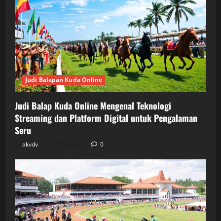
Judi Balapan Kuda Online
Judi Balap Kuda Online Mengenal Teknologi
Streaming dan Platform Digital untuk Pengalaman
Seru
akvdv
05/08/2026
0