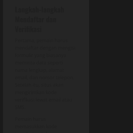
Langkah-langkah
Mendaftar dan
Verifikasi
Pertama, pemain harus
mendaftar dengan mengisi
formulir yang biasanya
meminta data seperti
nama lengkap, alamat
email, dan nomor telepon.
Setelah itu, situs akan
mengirimkan kode
verifikasi lewat email atau
SMS.
Pemain harus
memasukkan kode