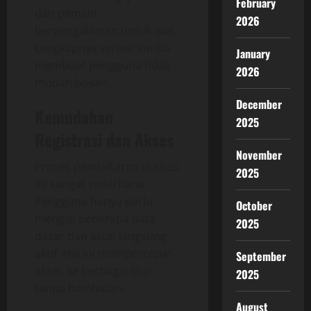
February
dan pemain
2026
berpengalaman untuk ikut.
Lengkapnya variasi lomba
January
membuat pengguna tidak
2026
mudah bosan.
December
Kemudahan
2025
Registrasi dan Akses
November
Proses pendaftaran di situs
2025
ini sangat sederhana.
Pengguna hanya perlu
October
mengisi beberapa data
2025
dasar dan akun langsung
aktif. Hal ini mempercepat
September
akses ke berbagai fitur
2025
tanpa hambatan.
August