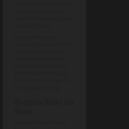
disarankan untuk mencatat
hasil taruhan agar bisa
melihat tren dan pola yang
mungkin muncul.
Jangan terburu-buru
memasang taruhan besar.
Strategi bertahap dan
sabar lebih efektif dari
pada coba-coba taruhan
besar tanpa perhitungan.
Disiplin dalam mengikuti
strategi juga penting.
Mengelola Risiko dan
Modal
Mengatur modal adalah