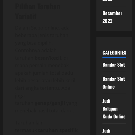
Pilihan Taruhan
December
Variatif
2022
Dalam Sicbo online, ada
beberapa jenis taruhan
yang bisa dipilih.
Contohnya adalah
CATEGORIES
taruhan
besar/kecil
, di
Bandar Slot
mana pemain menebak
apakah jumlah total dadu
Bandar Slot
lebih besar atau lebih kecil
Online
dari angka tertentu. Ada
juga
Judi
taruhan
genap/ganjil
yang
Balapan
menebak hasil total dadu.
Kuda Online
Taruhan lain
termasuk
taruhan spesifik
Judi