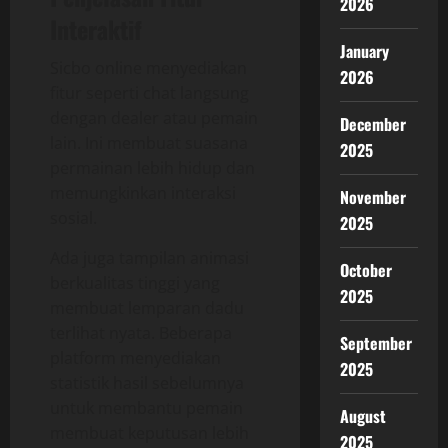
2026
Interaktif
January
Sicbo online menyediakan
2026
fitur seperti chat langsung
dengan dealer atau pemain
December
lain. Ini membuat suasana
2025
permainan lebih hidup dan
memungkinkan interaksi
November
sosial.
2025
Ada juga tampilan animasi
October
berkualitas tinggi yang
2025
membuat lemparan dadu
terlihat nyata. Beberapa
September
platform menyediakan
2025
statistik hasil sebelumnya
untuk membantu pemain
August
membuat keputusan lebih
2025