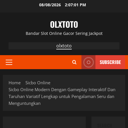
Skip
08/08/2026
2:07:02 PM
to
content
OLXTOTO
Bandar Slot Online Gacor Sering Jackpot
olxtoto
SUBSCRIBE
Primary
Menu
Home
Sicbo Online
Sicbo Online Modern Dengan Gameplay Interaktif Dan
Taruhan Variatif Lengkap untuk Pengalaman Seru dan
Menguntungkan
SEARCH