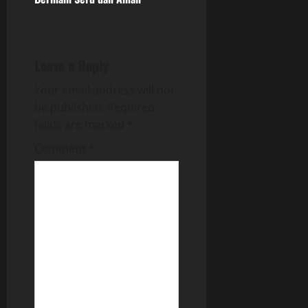
v
i
Leave a Reply
g
Your email address will not
a
be published.
Required
fields are marked
*
t
Comment
*
i
o
n