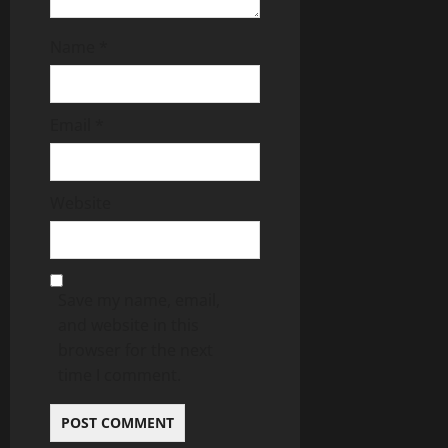
Name
*
Email
*
Website
Save my name, email,
and website in this
browser for the next
time I comment.