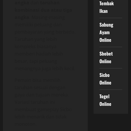
angka
dan
taruhan
Tembak
kombinasi dua atau tiga
Ikan
angka
. Masing-masing
Sabung
memiliki peluang dan
pembayaran yang berbeda.
Ayam
Taruhan yang lebih
Online
kompleks biasanya
Sbobet
memberi hadiah lebih
Online
besar, tapi peluang
menangnya juga lebih kecil.
Sicbo
Pemain bisa memilih
Online
taruhan sesuai dengan
gaya dan tujuan mereka.
Togel
Variasi taruhan ini
Online
membuat gameplay Sicbo
lebih menarik dan tidak
monoton.