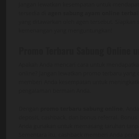
Jangan lewatkan kesempatan untuk mendapat
tersedia di
agen sabung ayam online terbai
yang ditawarkan oleh agen tersebut. Siapkan st
kemenangan yang menguntungkan!
Promo Terbaru Sabung Online 
Apakah Anda mencari cara untuk mendapatk
online? Jangan lewatkan promo terbaru yang d
memberi Anda kesempatan untuk meningkat
pengalaman bermain Anda.
Dengan
promo terbaru sabung online
, And
deposit, cashback, dan bonus referral. Bonu
Anda gunakan untuk memasang taruhan tanpa
Sementara itu, cashback memberi Anda penge