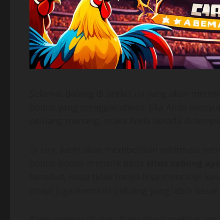
Selamat datang di artikel ini yang akan mem
bonus yang menggairahkan. Jika Anda menyuk
peluang menang, maka Anda berada di tempat
Di sini, kami akan memberikan informasi me
bonus-bonus menarik pada
situs sabung ay
tersebut, Anda tidak hanya bisa mencicipi k
tetapi juga memiliki peluang yang lebih be
Pada gambar di atas, Anda dapat melihat an