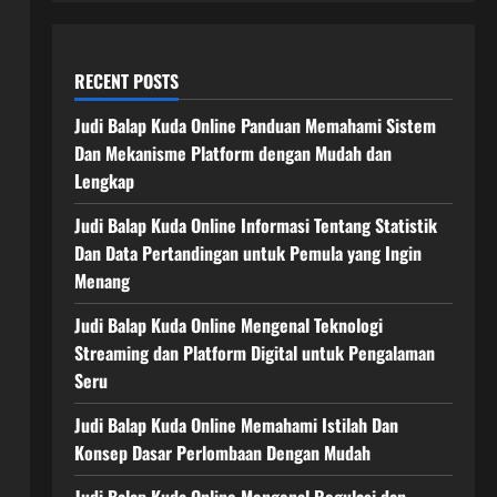
RECENT POSTS
Judi Balap Kuda Online Panduan Memahami Sistem
Dan Mekanisme Platform dengan Mudah dan
Lengkap
Judi Balap Kuda Online Informasi Tentang Statistik
Dan Data Pertandingan untuk Pemula yang Ingin
Menang
Judi Balap Kuda Online Mengenal Teknologi
Streaming dan Platform Digital untuk Pengalaman
Seru
Judi Balap Kuda Online Memahami Istilah Dan
Konsep Dasar Perlombaan Dengan Mudah