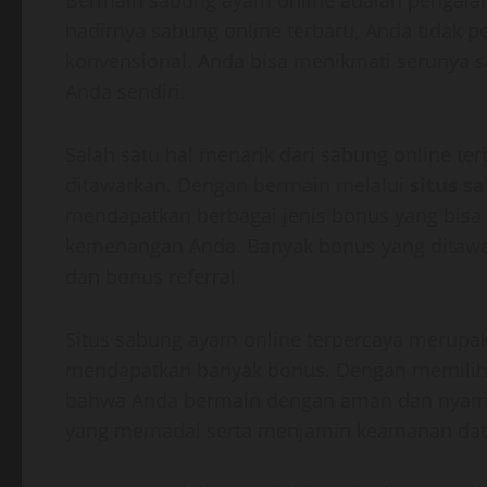
Bermain sabung ayam online adalah pengal
hadirnya sabung online terbaru, Anda tidak p
konvensional. Anda bisa menikmati serunya
Anda sendiri.
Salah satu hal menarik dari sabung online t
ditawarkan. Dengan bermain melalui
situs s
mendapatkan berbagai jenis bonus yang bis
kemenangan Anda. Banyak bonus yang ditawar
dan bonus referral.
Situs sabung ayam online terpercaya merupa
mendapatkan banyak bonus. Dengan memilih s
bahwa Anda bermain dengan aman dan nyaman
yang memadai serta menjamin keamanan data