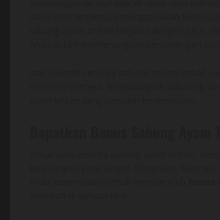
Keuntungan lainnya adalah Anda akan mendap
Situs-situs terpercaya menggunakan teknolog
sabung ayam online berjalan dengan jujur. Ha
Anda dalam memenangkan pertandingan dan 
Jadi, nikmati serunya sabung online terbaru
online terpercaya. Bergabunglah sekarang da
ayam online yang semakin berkembang.
Dapatkan Bonus Sabung Ayam Te
Untuk para pecinta sabung ayam online, men
keuntungan yang sangat diinginkan. Bermain
Anda kesempatan untuk memperoleh
bonus 
temukan di tempat lain.