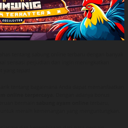
bahas tentang sabung online terbaru dengan banyak
ai sensasi perjudian dan ingin meningkatkan
 yang tepat!
narik tentang bagaimana Anda dapat memanfaatkan
am online terpercaya
. Dengan adanya bonus
eseruan bermain
sabung ayam online
terbaru,
sar untuk meraih kemenangan yang menguntungkan.
tusiasme dan kegembiraan dari para pemain