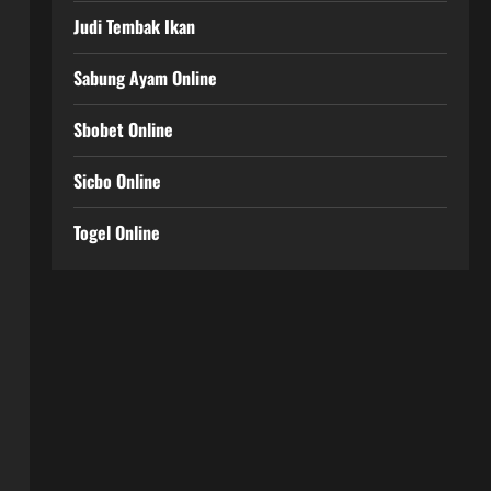
Judi Tembak Ikan
Sabung Ayam Online
Sbobet Online
Sicbo Online
Togel Online