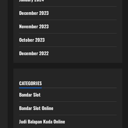
December 2023
November 2023
October 2023
December 2022
CATEGORIES
Bandar Slot
Bandar Slot Online
Judi Balapan Kuda Online