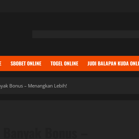
E
SBOBET ONLINE
TOGEL ONLINE
JUDI BALAPAN KUDA ONL
nyak Bonus – Menangkan Lebih!
u Banyak Bonus –