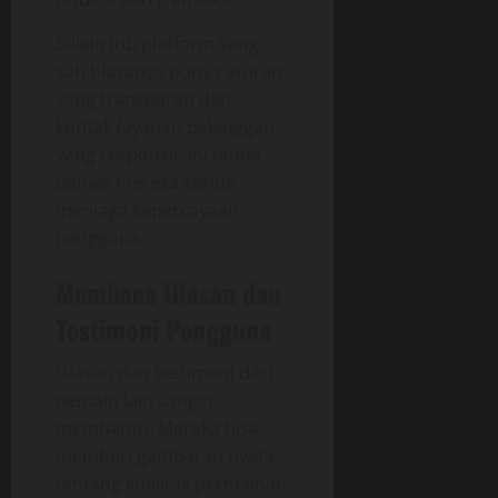
Selain itu, platform yang
sah biasanya punya aturan
yang transparan dan
kontak layanan pelanggan
yang responsif. Ini tanda
bahwa mereka serius
menjaga kepercayaan
pengguna.
Membaca Ulasan dan
Testimoni Pengguna
Ulasan dan testimoni dari
pemain lain sangat
membantu. Mereka bisa
memberi gambaran nyata
tentang kualitas permainan