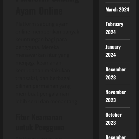
Ayam Online
March 2024
February
Platform sabung ayam
online memberikan banyak
2024
keuntungan bagi para
January
pengguna. Mereka
2024
menawarkan fitur yang
menjaga keamanan,
December
kemudahan melakukan
2023
transaksi, dan berbagai
pilihan permainan yang
November
membuat pengalaman
2023
lebih seru dan menantang.
October
Fitur Keamanan
2023
untuk Pengguna
December
Platform terpercaya