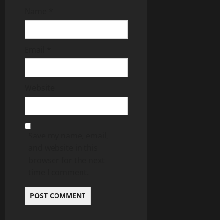
Name
*
Email
*
Website
Save my name, email,
and website in this
browser for the next
time I comment.