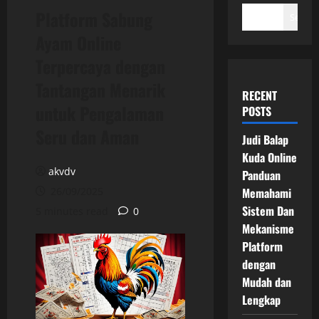
Platform Sabung
Search
Ayam Online
Terpercaya dengan
Tantangan Menarik
RECENT
untuk Pengalaman
POSTS
Seru dan Aman
Judi Balap
Kuda Online
akvdv
Panduan
26/09/2025
Memahami
Sistem Dan
5 minutes read
0
Mekanisme
Platform
dengan
Mudah dan
Lengkap