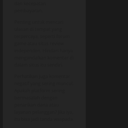
dan kecepatan
pembayaran.
Penting untuk mencari
ulasan di tempat yang
terpercaya, seperti forum
game atau situs review
independen. Hindari hanya
mengandalkan komentar di
dalam situs itu sendiri.
Perhatikan juga komentar
negatif yang sering muncul.
Apakah platform sering
bermasalah dengan
penarikan dana atau
layanan pelanggan? Jika iya,
itu bisa jadi tanda waspada.