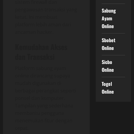
sistem firewall dan
pengawasan transaksi yang
Sabung
ketat. Ini membuat
Ayam
platform lebih aman dari
Online
ancaman hacker.
Sbobet
Kemudahan Akses
Online
dan Transaksi
Sicbo
Platform sabung ayam
Online
online dirancang supaya
mudah digunakan di
Togel
berbagai perangkat seperti
Online
ponsel dan komputer.
Tampilan yang sederhana
membantu pengguna
menemukan fitur dengan
cepat.