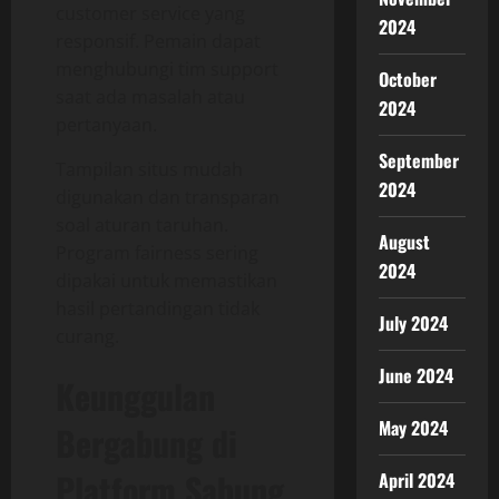
customer service yang
2024
responsif. Pemain dapat
menghubungi tim support
October
saat ada masalah atau
2024
pertanyaan.
September
Tampilan situs mudah
2024
digunakan dan transparan
soal aturan taruhan.
August
Program fairness sering
2024
dipakai untuk memastikan
hasil pertandingan tidak
July 2024
curang.
June 2024
Keunggulan
May 2024
Bergabung di
Platform Sabung
April 2024