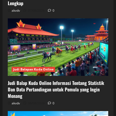
Lengkap
akvdv
07/08/2026
0
Judi Balapan Kuda Online
Judi Balap Kuda Online Informasi Tentang Statistik
Dan Data Pertandingan untuk Pemula yang Ingin
Menang
akvdv
06/08/2026
0