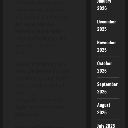
January
Platform sabung ayam
2026
online membuat proses
taruhan jadi lebih mudah
December
dan cepat. Mereka
2025
menyediakan tampilan
visual pertandingan dan
November
update hasil secara real-
2025
time.
October
Konsep ini memadukan
2025
teknologi dengan budaya
tradisional sabung ayam.
September
Pemain tidak perlu hadir
2025
langsung, cukup
menggunakan perangkat
August
digital seperti komputer
2025
atau ponsel.
July 2025
Ciri-ciri Platform