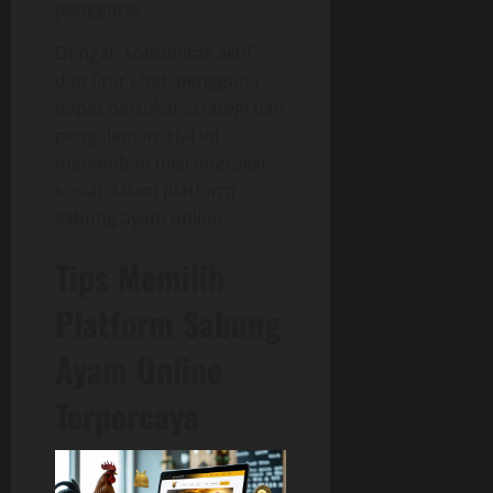
pengguna.
Dengan komunitas aktif
dan fitur chat, pengguna
dapat bertukar strategi dan
pengalaman. Hal ini
menambah nilai interaksi
sosial dalam platform
sabung ayam online.
Tips Memilih
Platform Sabung
Ayam Online
Terpercaya