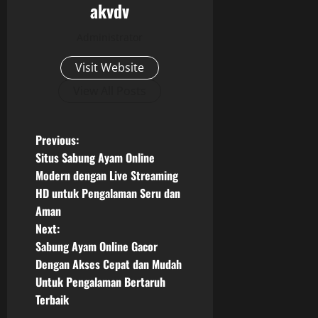
akvdv
Administrator
Visit Website
View All Posts
P
Previous:
Situs Sabung Ayam Online
o
Modern dengan Live Streaming
HD untuk Pengalaman Seru dan
s
Aman
t
Next:
Sabung Ayam Online Gacor
n
Dengan Akses Cepat dan Mudah
Untuk Pengalaman Bertaruh
a
Terbaik