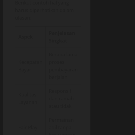
Berikut contoh hal yang
harus diperhatikan dalam
ulasan:
Penjelasan
Aspek
Singkat
Berapa lama
Kecepatan
proses
Bayar
pembayaran
berjalan
Responsif
Kualitas
dan ramah
Layanan
atau tidak
Permainan
Fair Play
adil tanpa
kecurangan