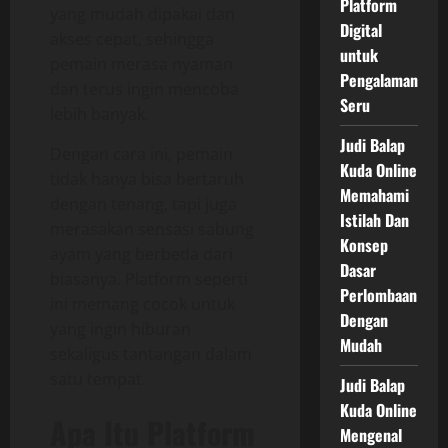
Platform
yang mudah dipakai dan
Digital
akses cepat, sehingga
untuk
pemain merasa nyaman
Pengalaman
dan terus ingin mencoba
Seru
lebih banyak.
Judi Balap
Dengan cara ini, pemain
Kuda Online
tidak hanya bisa bertaruh
Memahami
dengan tenang, tapi juga
Istilah Dan
merasakan sensasi sabung
Konsep
ayam yang berbeda dari
Dasar
biasanya. Platform seperti
Perlombaan
ini memang cocok untuk
Dengan
yang ingin hiburan
Mudah
sekaligus tantangan dalam
satu tempat.
Judi Balap
Kuda Online
Apa Itu Platform
Mengenal