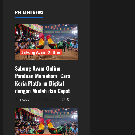
RELATED NEWS
Sabung Ayam Online
Sabung Ayam Online
Panduan Memahami Cara
Kerja Platform Digital
dengan Mudah dan Cepat
akvdv
01/08/2026
0