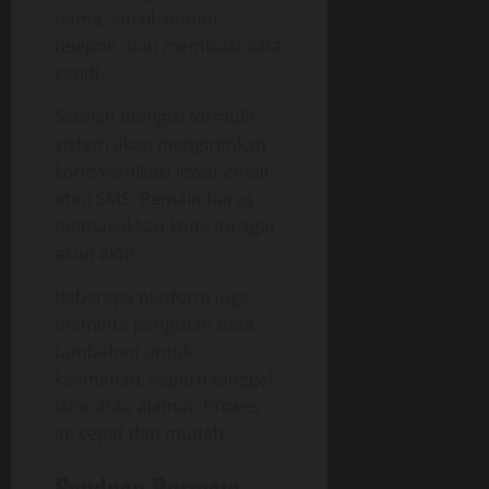
nama, email, nomor
telepon, dan membuat kata
sandi.
Setelah mengisi formulir,
sistem akan mengirimkan
kode verifikasi lewat email
atau SMS. Pemain harus
memasukkan kode itu agar
akun aktif.
Beberapa platform juga
meminta pengisian data
tambahan untuk
keamanan, seperti tanggal
lahir atau alamat. Proses
ini cepat dan mudah.
Panduan Bermain