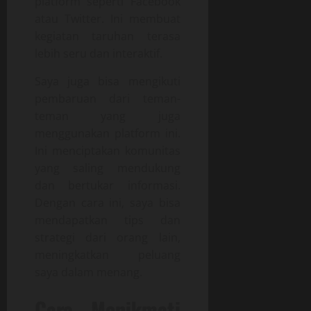
platform seperti Facebook
atau Twitter. Ini membuat
kegiatan taruhan terasa
lebih seru dan interaktif.
Saya juga bisa mengikuti
pembaruan dari teman-
teman yang juga
menggunakan platform ini.
Ini menciptakan komunitas
yang saling mendukung
dan bertukar informasi.
Dengan cara ini, saya bisa
mendapatkan tips dan
strategi dari orang lain,
meningkatkan peluang
saya dalam menang.
Cara Menikmati