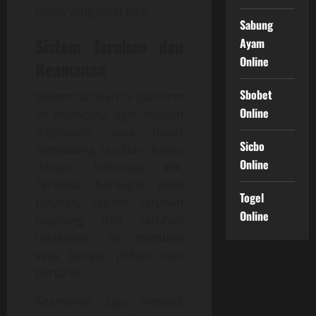
mana yang lebih baik.
Sabung
Sistem Taruhan dan
Ayam
Online
Keamanan
Sbobet
Sistem taruhan di platform
Online
ini dirancang agar mudah
digunakan. Saya dapat
Sicbo
memasang taruhan hanya
Online
dengan beberapa klik.
Tersedia berbagai jenis
Togel
taruhan, seperti taruhan
Online
langsung dan taruhan
totalisator. Ini memberi
saya banyak pilihan saat
bertaruh.
Keamanan juga menjadi