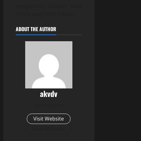
pengalaman balapan kuda
online yang lebih sukses.
ABOUT THE AUTHOR
akvdv
Administrator
Visit Website
View All Posts