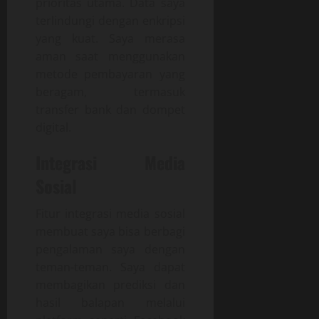
prioritas utama. Data saya
terlindungi dengan enkripsi
yang kuat. Saya merasa
aman saat menggunakan
metode pembayaran yang
beragam, termasuk
transfer bank dan dompet
digital.
Integrasi Media
Sosial
Fitur integrasi media sosial
membuat saya bisa berbagi
pengalaman saya dengan
teman-teman. Saya dapat
membagikan prediksi dan
hasil balapan melalui