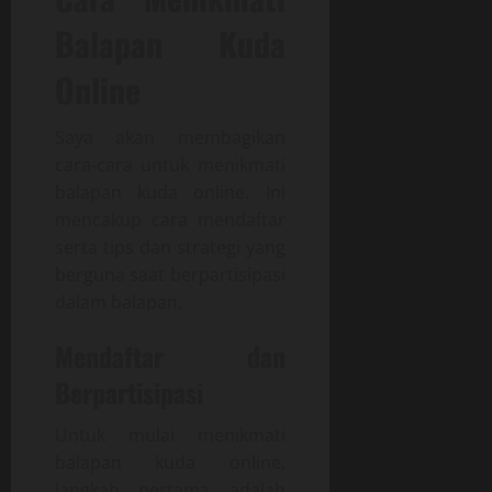
Balapan Kuda
Online
Saya akan membagikan
cara-cara untuk menikmati
balapan kuda online. Ini
mencakup cara mendaftar
serta tips dan strategi yang
berguna saat berpartisipasi
dalam balapan.
Mendaftar dan
Berpartisipasi
Untuk mulai menikmati
balapan kuda online,
langkah pertama adalah