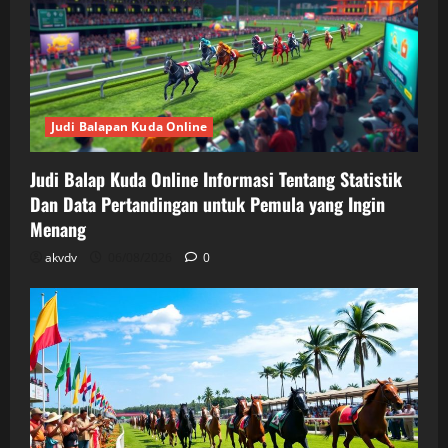
Judi Balapan Kuda Online
Judi Balap Kuda Online Informasi Tentang Statistik
Dan Data Pertandingan untuk Pemula yang Ingin
Menang
akvdv
06/08/2026
0