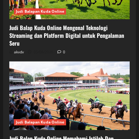
Judi Balapan Kuda Online
Judi Balap Kuda Online Mengenal Teknologi
Streaming dan Platform Digital untuk Pengalaman
Seru
akvdv
05/08/2026
0
Judi Balapan Kuda Online
Judi Balap Kuda Online Memahami Istilah Dan