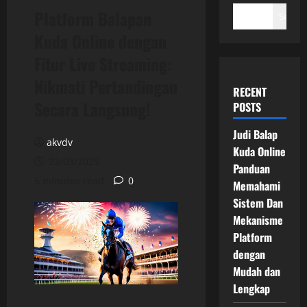
Platform Balapan
Search
Kuda Online dengan
Fitur Live Streaming:
Nikmati Pertandingan
RECENT
Secara Langsung!
POSTS
Judi Balap
akvdv
Kuda Online
22/03/2025
Panduan
5 minutes read
0
Memahami
Sistem Dan
Mekanisme
Platform
dengan
Mudah dan
Lengkap