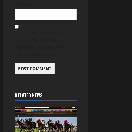
Website
Save my name, email,
and website in this
browser for the next
time I comment.
RELATED NEWS