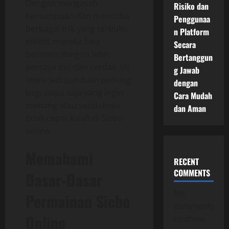
Dengan mengasah
Risiko dan
kemampuan dan mencoba
Penggunaa
berbagai trik yang terbukti
n Platform
efektif, mereka bisa
Secara
bermain dengan lebih
Bertanggun
percaya diri dan cerdas. Ini
g Jawab
tentu jadi panduan penting
dengan
bagi siapa saja yang ingin
Cara Mudah
menang atau setidaknya
dan Aman
tidak cepat kalah di Sicbo
online.
Memahami
RECENT
COMMENTS
Dasar-Dasar
No
Permainan Sicbo
comments
Online
to show.