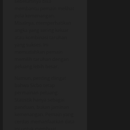
sebelumnya bisa
membantu pemain melihat
pola kemenangan.
Misalnya, memperhatikan
angka yang sering keluar
atau kombinasi taruhan
yang sukses. Ini
memudahkan pemain
memilih taruhan dengan
peluang lebih besar.
Namun, penting diingat
bahwa Sicbo tetap
permainan peluang.
Statistik hanya sebagai
panduan, bukan jaminan
kemenangan. Pemain yang
cerdas memanfaatkan data
ini untuk membuat