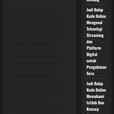
Judi Balap
Bermain Sicbo online
Kuda Online
memang seru, tapi tentu
Mengenal
saja, semua pemain ingin
Teknologi
menghindari kekalahan
Streaming
yang besar.
Kunci utama
dan
untuk menghindari
Platform
kekalahan adalah
Digital
dengan memahami
untuk
peluang dan mengelola
Pengalaman
taruhan secara bijak
Seru
selama permainan
berlangsung.
Dengan cara
Judi Balap
ini, mereka bisa
Kuda Online
mengurangi risiko kalah
Memahami
terus-menerus.
Istilah Dan
Konsep
Selain itu, pemain harus