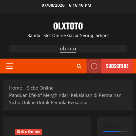
Skip
07/08/2026
6:16:11 PM
to
content
OLXTOTO
Bandar Slot Online Gacor Sering Jackpot
olxtoto
SUBSCRIBE
Primary
Menu
Home
Sicbo Online
Panduan Efektif Menghindari Kekalahan di Permainan
Sicbo Online Untuk Pemula Bersantai
SEARCH
Sicbo Online