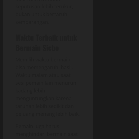
keputusan lebih terukur,
bukan untuk bertaruh
sembarangan.
Waktu Terbaik untuk
Bermain Sicbo
Memilih waktu bermain
bisa memengaruhi hasil.
Waktu malam atau saat
sesi pemain lain menurun
kadang lebih
menguntungkan karena
taruhan lebih sedikit dan
peluang menang lebih baik.
Pemain juga harus
menghindari bermain saat