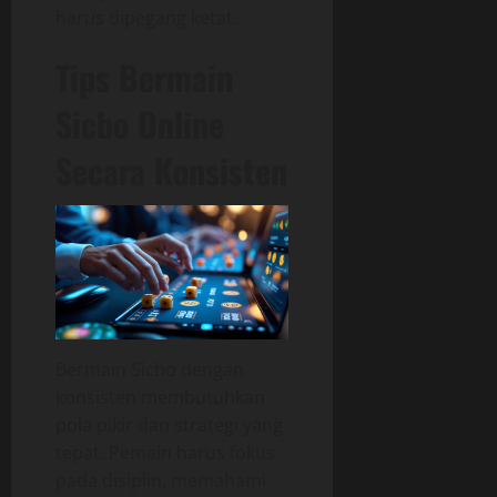
harus dipegang ketat.
Tips Bermain
Sicbo Online
Secara Konsisten
Bermain Sicbo dengan
konsisten membutuhkan
pola pikir dan strategi yang
tepat. Pemain harus fokus
pada disiplin, memahami