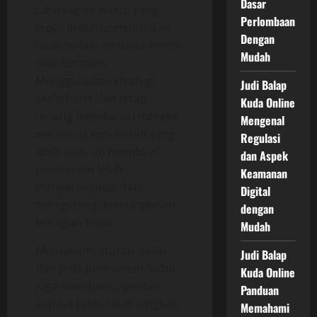
Dasar
tahu kapan waktu yang
Perlombaan
tepat untuk berhenti dan
Dengan
tidak terlalu terbawa emosi
Mudah
saat bermain.
Menggunakan strategi
Judi Balap
sederhana dan tetap
Kuda Online
tenang membantu mereka
Mengenal
membuat keputusan yang
Regulasi
lebih baik. Ini membuat
dan Aspek
permainan lebih
Keamanan
menyenangkan dan
Digital
mengurangi kemungkinan
dengan
kerugian besar.
Mudah
Memahami aturan dasar
Judi Balap
dan pola permainan Sicbo
Kuda Online
juga membantu pemain
Panduan
supaya tidak salah langkah.
Memahami