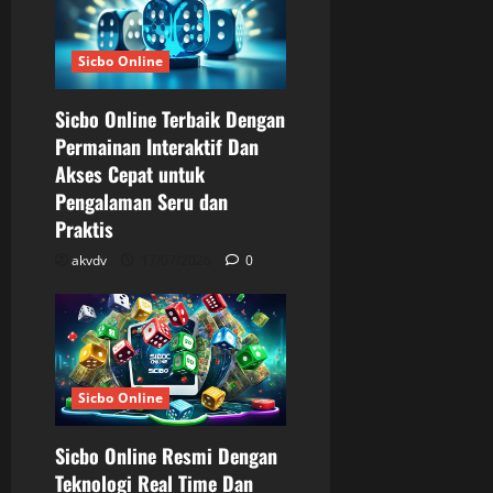
Sicbo Online
Sicbo Online Terbaik Dengan
Permainan Interaktif Dan
Akses Cepat untuk
Pengalaman Seru dan
Praktis
akvdv
17/07/2026
0
Sicbo Online
Sicbo Online Resmi Dengan
Teknologi Real Time Dan