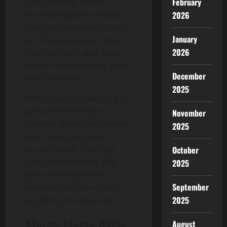
February
dadu standar. Pemain
memasang taruhan pada
2026
hasil lemparan ketiga dadu
January
itu. Setiap gulungan dadu
2026
memberi hasil acak yang
menentukan menang atau
December
kalah taruhan.
2025
Permainan dimulai dengan
pemain memilih jenis
November
taruhan. Kemudian bandar
2025
akan menggulir dadu
secara digital. Hasil tiga
October
dadu diperlihatkan, dan
2025
pemain memperoleh
September
kemenangan sesuai jenis
taruhan yang dipasang.
2025
Aturan-Aturan Dasar
August