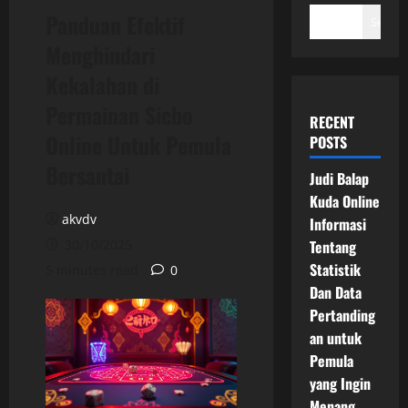
Panduan Efektif
Search
Menghindari
Kekalahan di
Permainan Sicbo
RECENT
Online Untuk Pemula
POSTS
Bersantai
Judi Balap
Kuda Online
akvdv
Informasi
30/10/2025
Tentang
Statistik
5 minutes read
0
Dan Data
Pertanding
an untuk
Pemula
yang Ingin
Menang