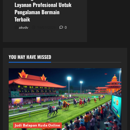
Layanan Profesional Untuk
Pengalaman Bermain
Terbaik
akvdv
16/07/2026
0
YOU MAY HAVE MISSED
Judi Balapan Kuda Online