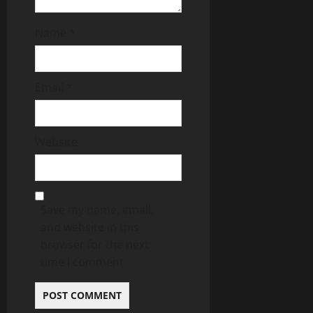
Name
*
Email
*
Website
Save my name, email,
and website in this
browser for the next
time I comment.