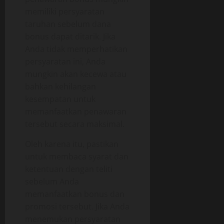
memiliki persyaratan
taruhan sebelum dana
bonus dapat ditarik. Jika
Anda tidak memperhatikan
persyaratan ini, Anda
mungkin akan kecewa atau
bahkan kehilangan
kesempatan untuk
memanfaatkan penawaran
tersebut secara maksimal.
Oleh karena itu, pastikan
untuk membaca syarat dan
ketentuan dengan teliti
sebelum Anda
memanfaatkan bonus dan
promosi tersebut. Jika Anda
menemukan persyaratan