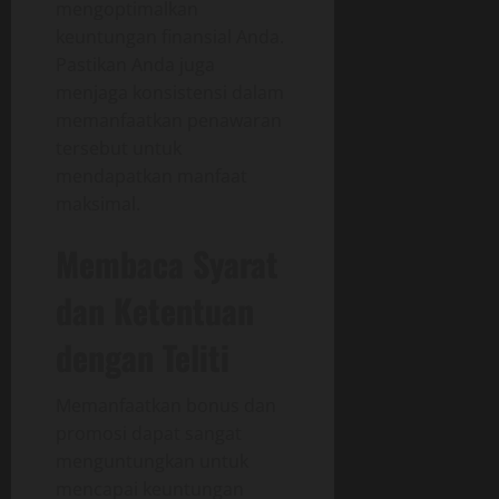
mengoptimalkan
keuntungan finansial Anda.
Pastikan Anda juga
menjaga konsistensi dalam
memanfaatkan penawaran
tersebut untuk
mendapatkan manfaat
maksimal.
Membaca Syarat
dan Ketentuan
dengan Teliti
Memanfaatkan bonus dan
promosi dapat sangat
menguntungkan untuk
mencapai keuntungan