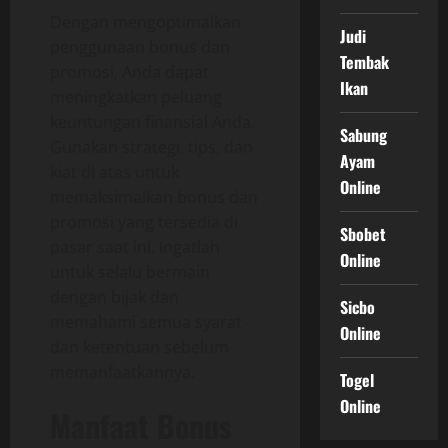
Dengan mengoptimalkan
Judi
penggunaan bonus dan
Tembak
promosi, Anda dapat
Ikan
meningkatkan peluang
keuntungan finansial Anda.
Sabung
Gunakan strategi, tips, dan
Ayam
kiat di atas untuk
Online
memaksimalkan bonus dan
promosi yang tersedia di
Sbobet
pasar saat ini. Ingatlah
Online
untuk selalu bermain
dengan bijak dan
Sicbo
memahami semua syarat
Online
dan ketentuan sebelum
memanfaatkannya.
Togel
Online
Manfaat Bonus