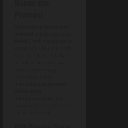
Bonus dan
Promosi
Manfaatkan bonus dan
promosi
adalah cara yang
efektif untuk meningkatkan
keuntungan finansial Anda.
Namun, hal ini tidak akan
terjadi secara otomatis.
Anda perlu menjaga
konsistensi dalam
memanfaatkan
promosi
bonus yang
menguntungkan
untuk
mendapatkan manfaatnya
secara maksimal.
Pilih Promosi Bonus