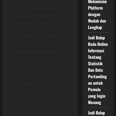
Mekanisme
dan menghemat biaya.
Platform
Selain itu,
manfaatkan
dengan
bonus dan promosi
juga
Mudah dan
dapat membantu Anda
Lengkap
mencapai tujuan keuangan
Judi Balap
Anda dengan lebih cepat.
Kuda Online
Keuntungan bonus
Informasi
promosi
bisa sangat besar,
Tentang
tergantung pada jenis
Statistik
bonus dan promosi yang
Dan Data
Anda manfaatkan. Dalam
Pertanding
bagian selanjutnya, kita
an untuk
akan membahas strategi
Pemula
dan tips tentang
yang Ingin
bagaimana memanfaatkan
Menang
bonus dan promosi secara
Judi Balap
efektif. Mari kita coba dan