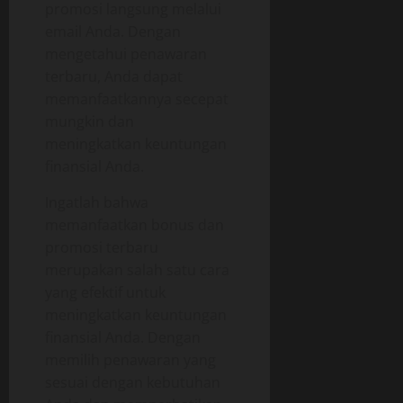
promosi langsung melalui
email Anda. Dengan
mengetahui penawaran
terbaru, Anda dapat
memanfaatkannya secepat
mungkin dan
meningkatkan keuntungan
finansial Anda.
Ingatlah bahwa
memanfaatkan bonus dan
promosi terbaru
merupakan salah satu cara
yang efektif untuk
meningkatkan keuntungan
finansial Anda. Dengan
memilih penawaran yang
sesuai dengan kebutuhan