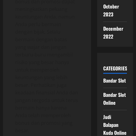
bonus dan promosi dapat
October
meningkatkan peluang
2023
keuntungan Anda, namun
Anda perlu bermain
December
dengan bijak. Selalu
2022
bermain dengan batas
yang wajar dan jangan
terburu-buru mengambil
risiko yang besar hanya
CATEGORIES
untuk memperoleh
keuntungan yang lebih
Bandar Slot
besar. Perhatikan juga
keadaan finansial Anda dan
Bandar Slot
jangan tergoda untuk terus
Online
bermain hanya karena
Anda telah memperoleh
Judi
bonus dan promosi yang
Balapan
besar.
Kuda Online