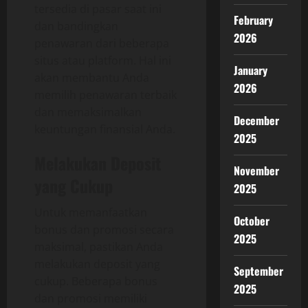
tersedia di pasar saat ini
February
dan bandingkan
2026
penawaran dari beberapa
situs atau platform. Hal ini
January
akan membantu Anda
2026
memilih penawaran terbaik
dan memaksimalkan
December
keuntungan finansial Anda.
2025
Melakukan Deposit
November
yang Cukup
2025
Untuk memanfaatkan
October
bonus dan promosi secara
2025
maksimal, pastikan Anda
melakukan deposit yang
September
cukup. Beberapa bonus
2025
dan promosi memiliki