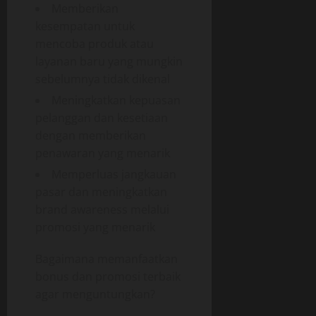
Memberikan
kesempatan untuk
mencoba produk atau
layanan baru yang mungkin
sebelumnya tidak dikenal
Meningkatkan kepuasan
pelanggan dan kesetiaan
dengan memberikan
penawaran yang menarik
Memperluas jangkauan
pasar dan meningkatkan
brand awareness melalui
promosi yang menarik
Bagaimana memanfaatkan
bonus dan promosi terbaik
agar menguntungkan?