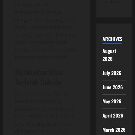
to show.
ini, Anda perlu
mengoptimalkannya
dengan strategi yang tepat.
Berikut adalah beberapa
strategi, tips, dan kiat yang
ARCHIVES
dapat membantu Anda
memanfaatkan bonus dan
August
promosi secara efektif:
2026
Melakukan Riset
July 2026
Terlebih Dahulu
June 2026
Sebelum memanfaatkan
May 2026
bonus dan promosi,
pastikan untuk melakukan
April 2026
riset terlebih dahulu. Cari
tahu tentang jenis bonus
March 2026
dan promosi apa yang