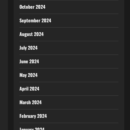
October 2024
September 2024
August 2024
July 2024
June 2024
May 2024
April 2024
March 2024
February 2024
January 2024