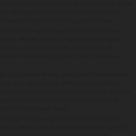
nyaksikan pertandingan sabung ayam. Mereka dapat
nonton aksi jagoan mereka dengan sudut pandang
menonton menjadi lebih hidup dan memikat.
y memungkinkan penggemar untuk berinteraksi
ngsung. Mereka dapat menggunakan perangkat
serta, atau melihat statistik langsung saat
kebebasan kepada penggemar untuk merasakan
an Augmented Reality, penggemar dapat melihat
rtandingan sabung ayam. Mereka dapat melihat
kuatan jagoan melalui overlay digital yang disajikan
enggemar untuk mendapatkan pemahaman yang
prediksi yang lebih akurat.
ga dapat mengurangi risiko dan cedera dalam
gital, pelatih dan peserta dapat melatih strategi
n sesungguhnya. Teknologi ini juga dapat