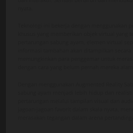
dan interaktif. Sensasi bertaruh dan menduk
nyata.
Teknologi ini bekerja dengan menggunakan p
khusus yang memberikan objek virtual yang te
pertarungan sabung ayam, elemen virtual seper
informasi tambahan akan ditampilkan secara r
memungkinkan para penggemar untuk merasa 
dengan cara yang belum pernah mereka alam
Dengan menggunakan Augmented Reality Sa
sabung ayam menjadi lebih hidup dan realist
pertarungan melalui tampilan visual dan au
jagoan-jagoan favorit dalam skala nyata, me
merasakan tegangan dalam arena pertanding