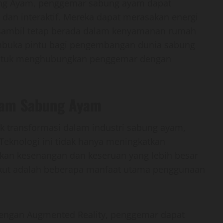
ung Ayam, penggemar sabung ayam dapat
an interaktif. Mereka dapat merasakan energi
 sambil tetap berada dalam kenyamanan rumah
membuka pintu bagi pengembangan dunia sabung
ntuk menghubungkan penggemar dengan
lam Sabung Ayam
k transformasi dalam industri sabung ayam,
eknologi ini tidak hanya meningkatkan
kan kesenangan dan keseruan yang lebih besar
ikut adalah beberapa manfaat utama penggunaan
ngan Augmented Reality, penggemar dapat