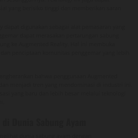
ial yang berisiko tinggi dan memberikan saran
y dapat digunakan sebagai alat pemasaran yang
enggemar dapat merasakan pertarungan sabung
bung ke Augmented Reality. Hal ini membuka
 dan penciptaan komunitas penggemar yang lebih
 mengherankan bahwa penggunaan Augmented
an menjadi tren yang mendominasi di industri ini.
si yang baru dan lebih besar melalui teknologi
i.
 di Dunia Sabung Ayam
 melihat dunia sabung ayam dengan