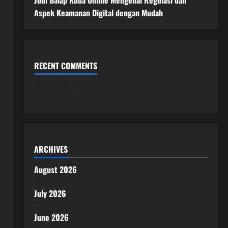
Judi Balap Kuda Online Mengenal Regulasi dan
Aspek Keamanan Digital dengan Mudah
RECENT COMMENTS
No comments to show.
ARCHIVES
August 2026
July 2026
June 2026