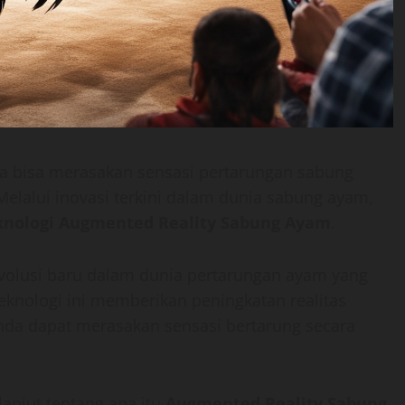
 bisa merasakan sensasi pertarungan sabung
Melalui inovasi terkini dalam dunia sabung ayam,
knologi Augmented Reality Sabung Ayam
.
volusi baru dalam dunia pertarungan ayam yang
knologi ini memberikan peningkatan realitas
da dapat merasakan sensasi bertarung secara
lanjut tentang apa itu
Augmented Reality Sabung