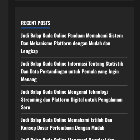
RECENT POSTS
Judi Balap Kuda Online Panduan Memahami Sistem
Dan Mekanisme Platform dengan Mudah dan
Lengkap
Judi Balap Kuda Online Informasi Tentang Statistik
Dan Data Pertandingan untuk Pemula yang Ingin
Menang
Judi Balap Kuda Online Mengenal Teknologi
Streaming dan Platform Digital untuk Pengalaman
Seru
Judi Balap Kuda Online Memahami Istilah Dan
Konsep Dasar Perlombaan Dengan Mudah