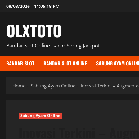
Skip
08/08/2026
11:05:19 PM
to
content
OLXTOTO
Bandar Slot Online Gacor Sering Jackpot
BANDAR SLOT
BANDAR SLOT ONLINE
SABUNG AYAM ONLIN
Home
Sabung Ayam Online
Inovasi Terkini – Augment
Sabung Ayam Online
Inovasi Terkini – Aug