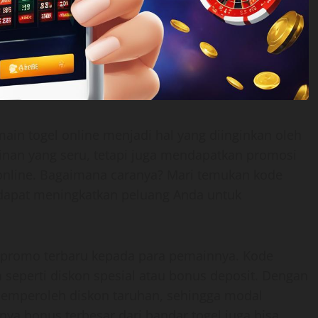
in togel online menjadi hal yang diinginkan oleh
inan yang seru, tetapi juga mendapatkan promosi
 online. Bagaimana caranya? Mari temukan kode
 dapat meningkatkan peluang Anda untuk
 promo terbaru kepada para pemainnya. Kode
eperti diskon spesial atau bonus deposit. Dengan
emperoleh diskon taruhan, sehingga modal
danya bonus terbesar dari bandar togel juga bisa