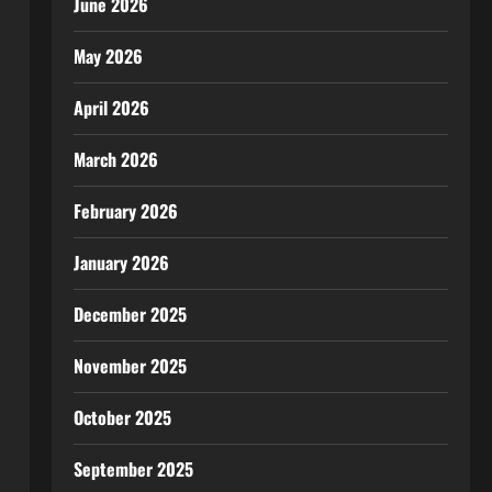
June 2026
May 2026
April 2026
March 2026
February 2026
January 2026
December 2025
November 2025
October 2025
September 2025