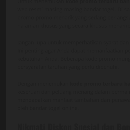
Untuk menemukan
kode promo terbaru band
web resmi masing-masing bandar togel. Di s
promo-promo menarik yang sedang berlangsu
halaman khusus yang secara khusus menampi
Jangan lupa untuk memperhatikan syarat dan 
Ini penting agar Anda dapat memanfaatkan p
kebutuhan Anda. Beberapa kode promo mungk
persyaratan taruhan yang perlu dipenuhi.
Dengan menemukan
kode promo terbaru ba
keseruan dan peluang menang dalam bermain 
mendapatkan manfaat tambahan dari penawar
oleh bandar togel online.
Nikmati Diskon Spesial dan Bonu