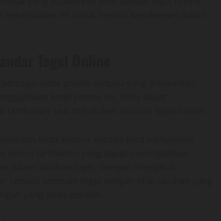
besar yang ditawarkan oleh bandar togel online.
 kesempatan ini untuk meraih kesuksesan dalam
ndar Togel Online
erbagai kode promo terbaru yang ditawarkan
menggunakan kode promo ini, Anda dapat
 tambahan saat melakukan taruhan togel online.
enawarkan kode khusus kepada para pemainnya.
au bonus tambahan yang dapat meningkatkan
 dalam taruhan togel. Dengan mengikuti
n sensasi bermain togel dengan nilai taruhan yang
ungan yang Anda peroleh.