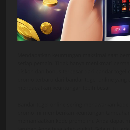
Mendapatkan keuntungan maksimal saat berma
setiap pemain. Tidak hanya menikmati perma
diskon dan bonus terbesar dari bandar togel
promo terbaru dari bandar togel online yang
mendapatkan keuntungan lebih besar.
Bandar togel online sering menawarkan kode
promo ini memberikan keuntungan tambahan s
memanfaatkan kode promo ini, Anda dapat m
taruhan Anda bisa lebih efektif. Selain itu, a