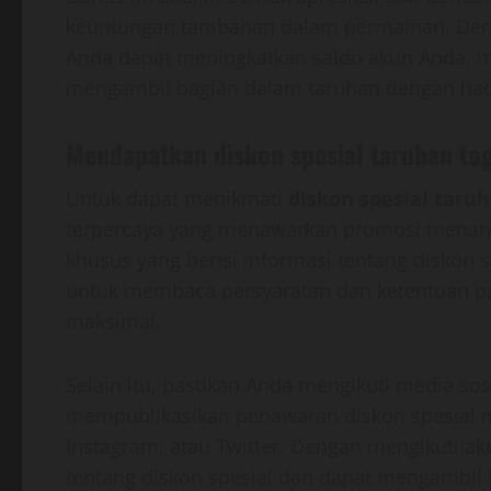
keuntungan tambahan dalam permainan. D
Anda dapat meningkatkan saldo akun Anda, 
mengambil bagian dalam taruhan dengan hadia
Mendapatkan diskon spesial taruhan to
Untuk dapat menikmati
diskon spesial taruh
terpercaya yang menawarkan promosi menarik
khusus yang berisi informasi tentang diskon
untuk membaca persyaratan dan ketentuan 
maksimal.
Selain itu, pastikan Anda mengikuti media sosi
mempublikasikan penawaran diskon spesial me
Instagram, atau Twitter. Dengan mengikuti ak
tentang diskon spesial dan dapat mengambil 