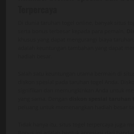
Terpercaya
Di dunia taruhan togel online, banyak situs 
serta bonus terbesar kepada para pemain.
Di
khusus yang dapat mengurangi biaya taruhan,
adalah keuntungan tambahan yang dapat me
hadiah besar.
Salah satu keuntungan utama bermain di situ
diskon spesial pada taruhan togel Anda. Di
signifikan dan memungkinkan Anda untuk me
yang sama. Dengan
diskon spesial taruhan 
peluang untuk memenangkan hadiah besar ta
Tidak hanya itu, situs togel terpercaya juga
Bonus ini adalah bentuk apresiasi dari ban