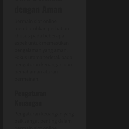
dengan Aman
Bermain slot online
membutuhkan perhatian
khusus pada beberapa
aspek untuk memastikan
pengalaman yang aman.
Fokus utama terletak pada
pengaturan keuangan dan
pemahaman aturan
permainan.
Pengaturan
Keuangan
Pengaturan keuangan yang
baik sangat penting dalam
bermain slot online.