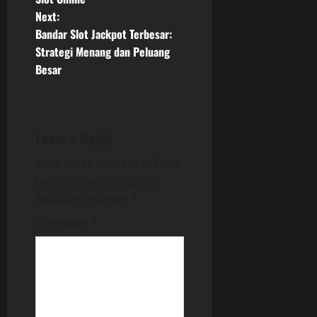
s
Next:
t
Bandar Slot Jackpot Terbesar:
Strategi Menang dan Peluang
n
Besar
a
v
Leave a Reply
i
Your email address will not
g
be published.
Required
fields are marked
*
a
Comment
*
t
i
o