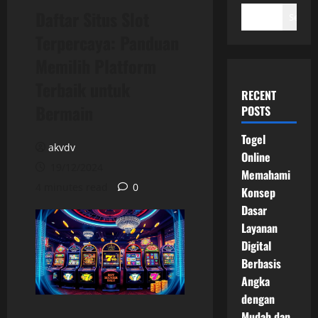
Daftar Situs Slot
Search
Terpercaya: Panduan
Memilih Platform
Terbaik untuk
RECENT
Bermain
POSTS
Togel
akvdv
Online
19/12/2024
Memahami
4 minutes read
0
Konsep
Dasar
Layanan
Digital
Berbasis
Angka
dengan
Mudah dan