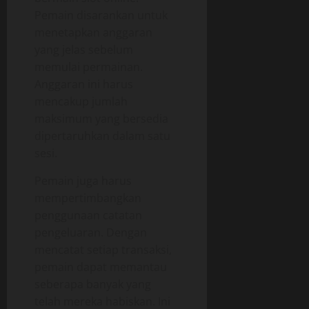
Pemain disarankan untuk
menetapkan anggaran
yang jelas sebelum
memulai permainan.
Anggaran ini harus
mencakup jumlah
maksimum yang bersedia
dipertaruhkan dalam satu
sesi.
Pemain juga harus
mempertimbangkan
penggunaan catatan
pengeluaran. Dengan
mencatat setiap transaksi,
pemain dapat memantau
seberapa banyak yang
telah mereka habiskan. Ini