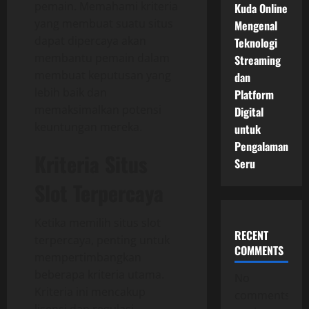
pemain. Memahami kriteria
Kuda Online
yang membuat suatu situs
Mengenal
dapat dipercaya akan
Teknologi
membantu pemain dalam
Streaming
membuat keputusan yang
dan
lebih baik dan
Platform
memaksimalkan potensi
Digital
keuntungan mereka.
untuk
Pengalaman
Kriteria Situs
Seru
Slot Terpercaya
Ketika memilih situs slot
RECENT
terpercaya, penting untuk
COMMENTS
mempertimbangkan
beberapa kriteria utama.
No
Kriteria ini mencakup
comments
lisensi dan regulasi,