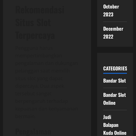
Rekomendasi
October
2023
Situs Slot
December
Terpercaya
2022
Pengguna harus
mempertimbangkan
pengalaman dan dukungan
CATEGORIES
pelanggan saat memilih
situs slot yang dapat
Bandar Slot
dipercaya. Dua aspek
tersebut sangat
Bandar Slot
berpengaruh terhadap
Online
kepuasan dan kenyamanan
bermain.
Judi
Balapan
Pengalaman
Kuda Online