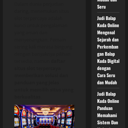
Dalam dunia perjudian
Seru
daring, menemukan situs
Judi Balap
slot terpercaya adalah
Kuda Online
kunci untuk pengalaman
Mengenal
yang aman dan
Sejarah dan
menyenangkan. Pemain
Perkemban
sering kali merasa bingung
gan Balap
dengan banyaknya pilihan
Kuda Digital
tersedia, namun
daftar
dengan
situs slot terpercaya
Cara Seru
memberikan solusi dan
dan Mudah
panduan yang jelas
untuk memilih situs yang
Judi Balap
berkualitas
.
Kuda Online
Panduan
Memahami
Sistem Dan