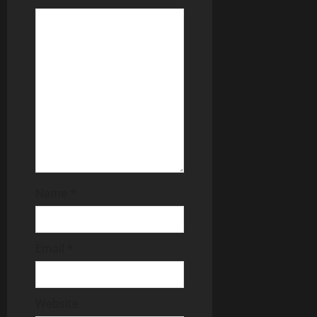
t
i
o
n
Name
*
Email
*
Website