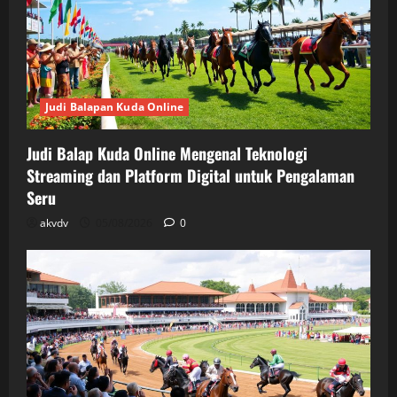
Judi Balapan Kuda Online
Judi Balap Kuda Online Mengenal Teknologi
Streaming dan Platform Digital untuk Pengalaman
Seru
akvdv
05/08/2026
0