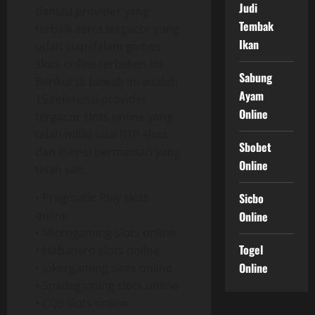
Judi
dahulu provider yang
Tembak
terbaik serta tergacor yang
Ikan
udah siap dalam games
slots online terbeken ini.
Sabung
Berikut di bawah ini adalah
Ayam
15 referensi provider
Online
tergacor slots online yang
telah miliki nilai RTP slots
Sbobet
dan lisensi permainan yang
Online
telah sah.
Sicbo
• Pragmatic Play slots
online
Online
• Microgaming slots online
Togel
• Habanero slots online
Online
• Jokergaming slots online
• Spadegaming slots online
• CQ9 slots online