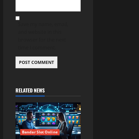
Save my name, email,
and website in this
browser for the next
time I comment.
RELATED NEWS
Bandar Slot Online