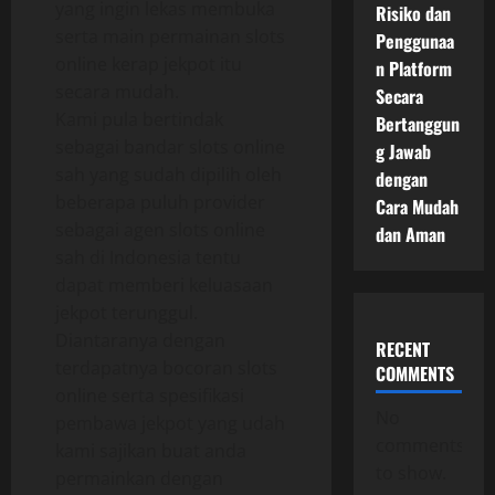
yang ingin lekas membuka
Risiko dan
serta main permainan slots
Penggunaa
online kerap jekpot itu
n Platform
secara mudah.
Secara
Kami pula bertindak
Bertanggun
sebagai bandar slots online
g Jawab
sah yang sudah dipilih oleh
dengan
beberapa puluh provider
Cara Mudah
sebagai agen slots online
dan Aman
sah di Indonesia tentu
dapat memberi keluasaan
jekpot terunggul.
Diantaranya dengan
RECENT
terdapatnya bocoran slots
COMMENTS
online serta spesifikasi
No
pembawa jekpot yang udah
comments
kami sajikan buat anda
to show.
permainkan dengan