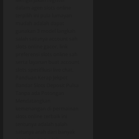
Mengerjakan register
dalam agen slots online
terpilih ini pula lumayan
mudah adalah dapat
gunakan 3 model langkah
salah satunya account sah
slots online gacor, link
preferensi slots online sah
serta layanan buat account
slots spesifikasi live chat.
Panduan Kerap Jekpot
Bandar Slots Deposit Pulsa
Tanpa ada Potongan
Mendatangkan
kemenangan di permainan
slots online terbaik ini
tentunya adalah salah
satunya arah dari banyak