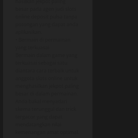
hasilkan jekpot paling
besar pada agen judi slots
online deposit pulsa tanpa
potongan yang dapat anda
aplikasikan.
• Bermain di permainan
yang terkuasai
Bermain dalam game yang
terkuasai sebagai satu
diantara cara terbaik untuk
anggota slots online untuk
menghasilkan jekpot paling
besar di dalam permainan.
Anda bakal menyadari
skema terunggul dan trick
tergacor yang dapat
mendatangkan nilai
kemenangan amat optimal.