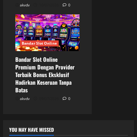
akvdv
10/07/2026
0
Bandar Slot Online
Bandar Slot Online
Premium Dengan Provider
Terbaik Bonus Eksklusif
Hadirkan Keseruan Tanpa
Batas
akvdv
09/07/2026
0
YOU MAY HAVE MISSED