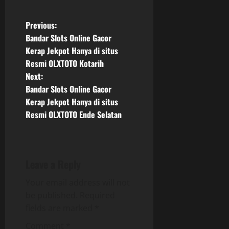
P
Previous:
Bandar Slots Online Gacor
o
Kerap Jekpot Hanya di situs
Resmi OLXTOTO Kotarih
s
Next:
t
Bandar Slots Online Gacor
Kerap Jekpot Hanya di situs
n
Resmi OLXTOTO Ende Selatan
a
v
Leave a Reply
i
Your email address will not
g
be published.
Required
fields are marked
*
a
Comment
*